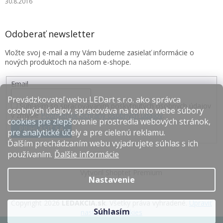
30.8.2016
Odoberať newsletter
Vložte svoj e-mail a my Vám budeme zasielať informácie o
nových produktoch na našom e-shope.
Email
Prevádzkovateľ webu LEDart s.r.o. ako správca
Súhlasím so spracovávaním poskytnutých osobných údajov
osobných údajov, spracováva na tomto webe súbory
v zmysle
Podmienok ochrany osobných údajov
.
cookies pre zlepšovanie prostredia webových stránok,
PRIHLÁSIŤ SA
pre analytické účely a pre cielenú reklamu.
Ďalším prechádzaním webu vyjadrujete súhlas s ich
používaním.
Ďalšie informácie
Vytvoril Shoptet Premium
Nastavenie
Copyright 2026
LEDAKCIA.sk
. Všetky práva vyhradené.
Upraviť
Súhlasím
nastavenie cookies