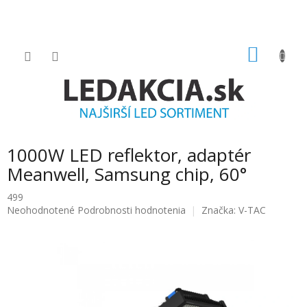
Prejsť
na
obsah
NÁKU
KOŠÍK
1000W LED reflektor, adaptér
Meanwell, Samsung chip, 60°
499
Priemerné
Neohodnotené
Podrobnosti hodnotenia
Značka:
V-TAC
hodnotenie
produktu
je
0.0
z
5
hviezdičiek.