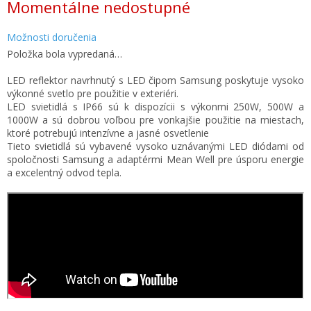
Momentálne nedostupné
cena:
Možnosti doručenia
Položka bola vypredaná…
LED reflektor navrhnutý s LED čipom Samsung poskytuje vysoko
výkonné svetlo pre použitie v exteriéri.
LED svietidlá s IP66 sú k dispozícii s výkonmi 250W, 500W a
1000W a sú dobrou voľbou pre vonkajšie použitie na miestach,
ktoré potrebujú intenzívne a jasné osvetlenie
Tieto svietidlá sú vybavené vysoko uznávanými LED diódami od
spoločnosti Samsung a adaptérmi Mean Well pre úsporu energie
a excelentný odvod tepla.