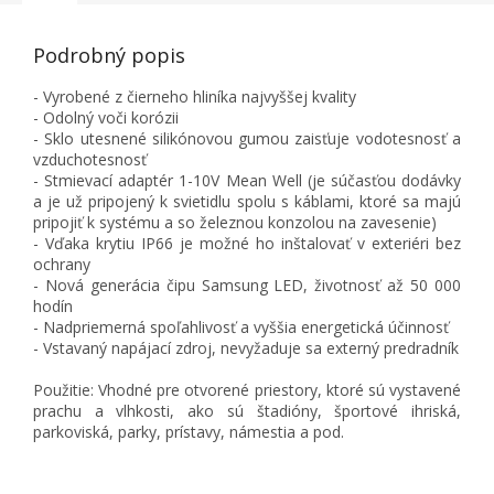
Podrobný popis
- Vyrobené z čierneho hliníka najvyššej kvality
- Odolný voči korózii
- Sklo utesnené silikónovou gumou zaisťuje vodotesnosť a
vzduchotesnosť
- Stmievací adaptér 1-10V Mean Well (je súčasťou dodávky
a je už pripojený k svietidlu spolu s káblami, ktoré sa majú
pripojiť k systému a so železnou konzolou na zavesenie)
- Vďaka krytiu IP66 je možné ho inštalovať v exteriéri bez
ochrany
- Nová generácia čipu Samsung LED, životnosť až 50 000
hodín
- Nadpriemerná spoľahlivosť a vyššia energetická účinnosť
- Vstavaný napájací zdroj, nevyžaduje sa externý predradník
Použitie: Vhodné pre otvorené priestory, ktoré sú vystavené
prachu a vlhkosti, ako sú štadióny, športové ihriská,
parkoviská, parky, prístavy, námestia a pod.