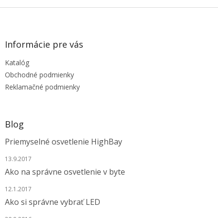
Z
á
p
ä
Informácie pre vás
t
Katalóg
i
e
Obchodné podmienky
Reklamačné podmienky
Blog
Priemyselné osvetlenie HighBay
13.9.2017
Ako na správne osvetlenie v byte
12.1.2017
Ako si správne vybrať LED