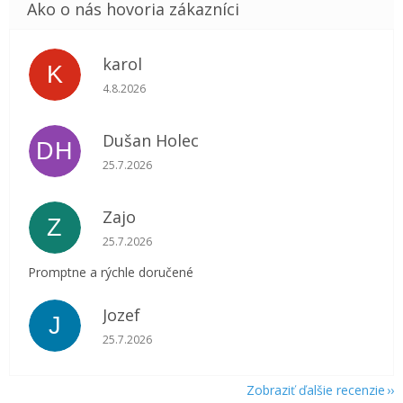
karol
K
Hodnotenie obchodu je 5 z 5 hviezdičiek.
4.8.2026
Dušan Holec
DH
Hodnotenie obchodu je 5 z 5 hviezdičiek.
25.7.2026
Zajo
Z
Hodnotenie obchodu je 5 z 5 hviezdičiek.
25.7.2026
Promptne a rýchle doručené
Jozef
J
Hodnotenie obchodu je 5 z 5 hviezdičiek.
25.7.2026
Zobraziť ďalšie recenzie