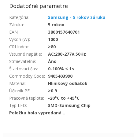
Dodatočné parametre
Kategória
:
Samsung - 5 rokov záruka
Záruka
:
5 rokov
EAN
:
3800157640701
Výkon (W)
:
1000
CRI Index
:
>80
Vstupné napätie
:
AC:200-277V,50Hz
Stmievateľné
:
Áno
Štartovací čas
:
0-100% < 1s
Commodity Code
:
9405403990
Materiál
:
Hliníkový odliatok
Účinník PF
:
>0.9
Pracovná teplota
:
-20°C to +45°C
Typ LED
:
SMD-Samsung Chip
Položka bola vypredaná…