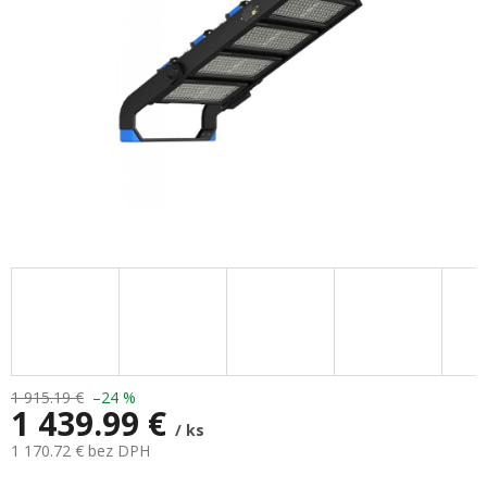
1 915.19 €
–24 %
1 439.99 €
/ ks
1 170.72 € bez DPH
Jednotková