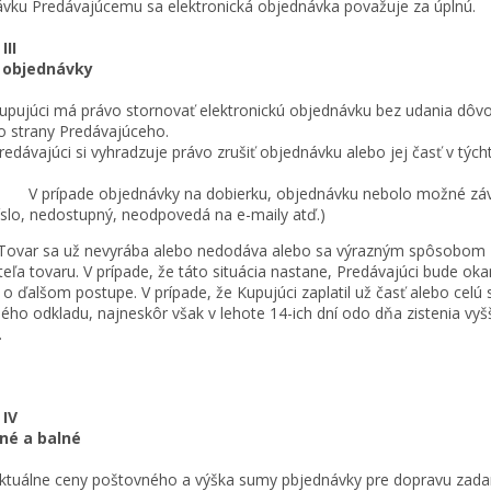
vku Predávajúcemu sa elektronická objednávka považuje za úplnú.
III
 objednávky
upujúci má právo stornovať elektronickú objednávku bez udania dôv
o strany Predávajúceho.
redávajúci si vyhradzuje právo zrušiť objednávku alebo jej časť v tých
 V prípade objednávky na dobierku, objednávku nebolo možné závä
íslo, nedostupný, neodpovedá na e-maily atď.)
var sa už nevyrába alebo nedodáva alebo sa výrazným spôsobom 
eľa tovaru. V prípade, že táto situácia nastane, Predávajúci bude o
o ďalšom postupe. V prípade, že Kupujúci zaplatil už časť alebo celú
ého odkladu, najneskôr však v lehote 14-ich dní odo dňa zistenia vy
.
 IV
né a balné
ktuálne ceny poštovného a výška sumy pbjednávky pre dopravu zad