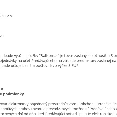
ká 127/E
ava
 prípade využitia služby “Balíkomat” je tovar zaslaný sloločnosťou Sl
bjednávky na účet Predávajúceho na základe predfaktúry zaslanej na 
rípade účtuje balné a poštovné vo výške 3 EUR.
 V
ie podmienky
ovar elektronicky objednaný prostredníctvom E-obchodu Predávajúc
ednotlivých druhov tovaru a prevádzkových možností Predávajúceho 
racovných dní od dňa, keď Predávajúci potvrdil prijatie elektronickej