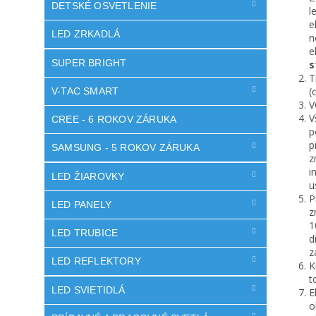
DETSKÉ OSVETLENIE
l
e
LED ZRKADLÁ
n
e
SUPER BRIGHT
s
T
(
V-TAC SMART
V
V
CREE - 6 ROKOV ZÁRUKA
p
p
SAMSUNG - 5 ROKOV ZÁRUKA
z
i
LED ŽIAROVKY
u
P
LED PANELY
z
1
LED TRUBICE
d
z
LED REFLEKTORY
K
t
LED SVIETIDLÁ
E
o