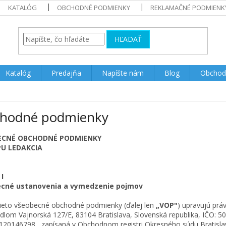
KATALÓG
OBCHODNÉ PODMIENKY
REKLAMAČNÉ PODMIENK
HĽADAŤ
Katalóg
Predajňa
Napíšte nám
Blog
Obchod
hodné podmienky
ECNÉ OBCHODNÉ PODMIENKY
PU LEDAKCIA
I
cné ustanovenia a vymedzenie pojmov
ieto všeobecné obchodné podmienky (ďalej len
„VOP"
) upravujú práv
ídlom Vajnorská 127/E, 83104 Bratislava, Slovenská republika, IČO: 
120146798 , zapísaná v Obchodnom registri Okresného súdu Bratislava I