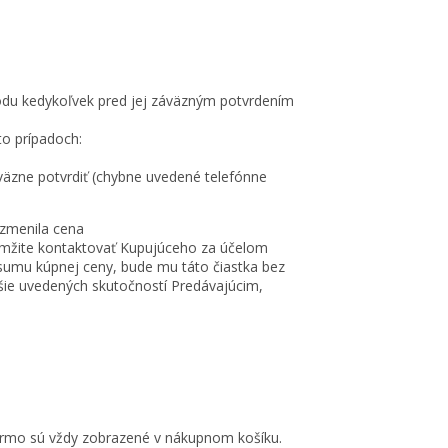
odu kedykoľvek pred jej záväzným potvrdením
to prípadoch:
zne potvrdiť (chybne uvedené telefónne
zmenila cena
kamžite kontaktovať Kupujúceho za účelom
 sumu kúpnej ceny, bude mu táto čiastka bez
ššie uvedených skutočností Predávajúcim,
armo sú vždy zobrazené v nákupnom košíku.