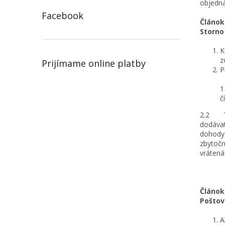
objedná
Facebook
Článok 
Storno
K
z
Prijímame online platby
P
1
č
2.2 To
dodávat
dohody 
zbytočn
vrátená
Článok
Poštov
A