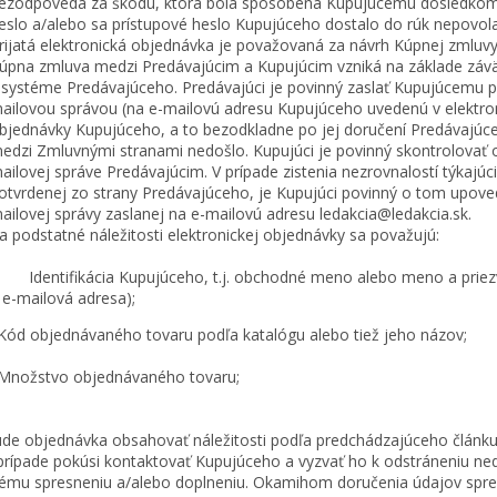
ezodpovedá za škodu, ktorá bola spôsobená Kupujúcemu dôsledkom t
eslo a/alebo sa prístupové heslo Kupujúceho dostalo do rúk nepovol
rijatá elektronická objednávka je považovaná za návrh Kúpnej zmluvy
úpna zmluva medzi Predávajúcim a Kupujúcim vzniká na základe závä
 systéme Predávajúceho. Predávajúci je povinný zaslať Kupujúcemu po
ailovou správou (na e-mailovú adresu Kupujúceho uvedenú v elektron
bjednávky Kupujúceho, a to bezodkladne po jej doručení Predávajúcem
edzi Zmluvnými stranami nedošlo. Kupujúci je povinný skontrolovať 
ailovej správe Predávajúcim. V prípade zistenia nezrovnalostí týkajú
otvrdenej zo strany Predávajúceho, je Kupujúci povinný o tom upov
ailovej správy zaslanej na e-mailovú adresu ledakcia@ledakcia.sk.
a podstatné náležitosti elektronickej objednávky sa považujú:
 Identifikácia Kupujúceho, t.j. obchodné meno alebo meno a priezvis
 e-mailová adresa);
 objednávaného tovaru podľa katalógu alebo tiež jeho názov;
ožstvo objednávaného tovaru;
de objednávka obsahovať náležitosti podľa predchádzajúceho článku,
rípade pokúsi kontaktovať Kupujúceho a vyzvať ho k odstráneniu ned
ému spresneniu a/alebo doplneniu. Okamihom doručenia údajov spres