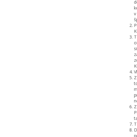
d
k
v
š
P
K
T
o
s
z
z
K
V
Z
t
m
p
n
Z
P
t
T
D
p