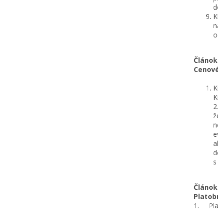
d
K
n
o
Článok
Cenov
K
K
2
ž
n
e
a
d
s
Článok 
Platob
1. Plat