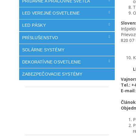
PRÍDAVNÉ A PRACOVNÉ SVETLÁ
o
T
O
LED VEREJNÉ OSVETLENIE
Sloven
LED PÁSKY
Inšpekt
Prievoz
PRÍSLUŠENSTVO
820 07 
SOLÁRNE SYSTÉMY
K
DEKORATÍVNE OSVETLENIE
L
ZABEZPEČOVACIE SYSTÉMY
Vajnor
Tel.: +
E-mail
Článok 
Objed
P
P
r