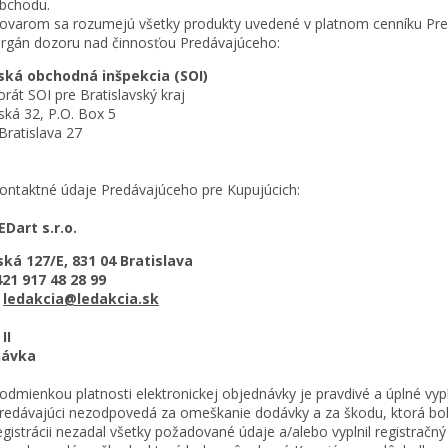
bchodu.
ovarom sa rozumejú všetky produkty uvedené v platnom cenníku Pred
rgán dozoru nad činnosťou Predávajúceho:
ská obchodná inšpekcia (SOI)
orát SOI pre Bratislavský kraj
ská 32, P.O. Box 5
Bratislava 27
ontaktné údaje Predávajúceho pre Kupujúcich:
EDart s.r.o.
ská 127/E, 831 04 Bratislava
421 917 48 28 99
:
ledakcia@ledakcia.sk
II
návka
odmienkou platnosti elektronickej objednávky je pravdivé a úplné vyp
redávajúci nezodpovedá za omeškanie dodávky a za škodu, ktorá bol
egistrácii nezadal všetky požadované údaje a/alebo vyplnil registračný