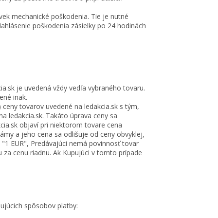
ľvek mechanické poškodenia. Tie je nutné
Nahlásenie poškodenia zásielky po 24 hodinách
a.sk je uvedená vždy vedľa vybraného tovaru.
ené inak.
) ceny tovarov uvedené na ledakcia.sk s tým,
a ledakcia.sk. Takáto úprava ceny sa
cia.sk objaví pri niektorom tovare cena
ámy a jeho cena sa odlišuje od ceny obvyklej,
o "1 EUR", Predávajúci nemá povinnosť tovar
za cenu riadnu. Ak Kupujúci v tomto prípade
dujúcich spôsobov platby: