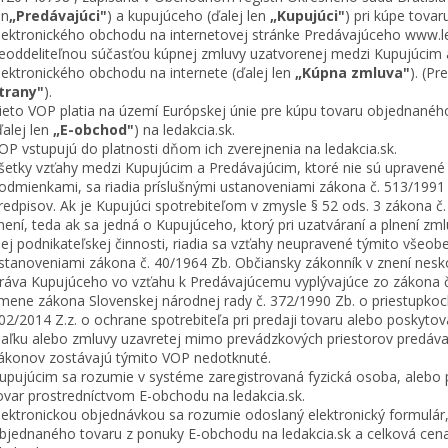
en
„Predávajúci"
) a kupujúceho (ďalej len
„Kupujúci"
) pri kúpe tov
lektronického obchodu na internetovej stránke Predávajúceho www.le
eoddeliteľnou súčasťou kúpnej zmluvy uzatvorenej medzi Kupujúcim 
lektronického obchodu na internete (ďalej len
„Kúpna zmluva"
). (Pr
trany"
).
ieto VOP platia na území Európskej únie pre kúpu tovaru objednané
ďalej len
„E-obchod"
) na ledakcia.sk.
OP vstupujú do platnosti dňom ich zverejnenia na ledakcia.sk.
šetky vzťahy medzi Kupujúcim a Predávajúcim, ktoré nie sú uprave
odmienkami, sa riadia príslušnými ustanoveniami zákona č. 513/1991
redpisov. Ak je Kupujúci spotrebiteľom v zmysle § 52 ods. 3 zákona 
není, teda ak sa jedná o Kupujúceho, ktorý pri uzatváraní a plnení z
nej podnikateľskej činnosti, riadia sa vzťahy neupravené týmito vš
stanoveniami zákona č. 40/1964 Zb. Občiansky zákonník v znení nesko
ráva Kupujúceho vo vzťahu k Predávajúcemu vyplývajúce zo zákona č.
mene zákona Slovenskej národnej rady č. 372/1990 Zb. o priestupkoch
02/2014 Z.z. o ochrane spotrebiteľa pri predaji tovaru alebo poskytov
iaľku alebo zmluvy uzavretej mimo prevádzkových priestorov predáv
ákonov zostávajú týmito VOP nedotknuté.
upujúcim sa rozumie v systéme zaregistrovaná fyzická osoba, alebo p
ovar prostredníctvom E-obchodu na ledakcia.sk.
lektronickou objednávkou sa rozumie odoslaný elektronický formulá
bjednaného tovaru z ponuky E-obchodu na ledakcia.sk a celková cen