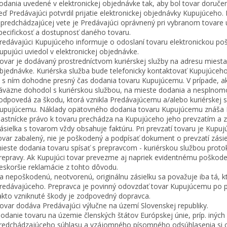
odania uvedené v elektronickej objednávke tak, aby bol tovar doruč
eď Predávajúci potvrdil prijatie elektronickej objednávky Kupujúceho
 predchádzajúcej vete je Predávajúci oprávnený pri vybranom tovare
pecifickosť a dostupnosť daného tovaru.
redávajúci Kupujúceho informuje o odoslaní tovaru elektronickou poš
upujúci uviedol v elektronickej objednávke.
ovar je dodávaný prostredníctvom kuriérskej služby na adresu miest
bjednávke. Kuriérska služba bude telefonicky kontaktovať Kupujúce
i s ním dohodne presný čas dodania tovaru Kupujúcemu. V prípade, ak
áväzne dohodol s kuriérskou službou, na mieste dodania a nesplnomo
odpovedá za škodu, ktorá vznikla Predávajúcemu a/alebo kuriérskej 
upujúcemu. Náklady opätovného dodania tovaru Kupujúcemu znáša K
lastnícke právo k tovaru prechádza na Kupujúceho jeho prevzatím a z
ásielka s tovarom vždy obsahuje faktúru. Pri prevzatí tovaru je Kupujú
ovar zabalený, nie je poškodený a podpísať dokument o prevzatí zásie
ieste dodania tovaru spísať s prepravcom - kuriérskou službou prot
repravy. Ak Kupujúci tovar prevezme aj napriek evidentnému poškode
eskoršie reklamácie z tohto dôvodu.
a nepoškodenú, neotvorenú, originálnu zásielku sa považuje iba tá, 
redávajúceho. Prepravca je povinný odovzdať tovar Kupujúcemu po po
akto vzniknuté škody je zodpovedný dopravca.
ovar dodáva Predávajúci výlučne na území Slovenskej republiky.
odanie tovaru na územie členských štátov Európskej únie, príp. iných
redchádzajúceho súhlasu a vzájomného písomného odsúhlasenia si cen