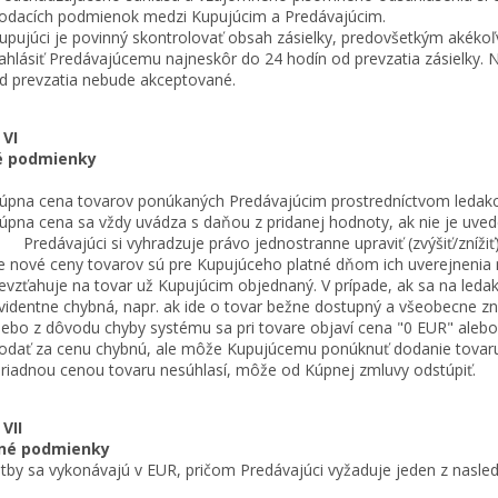
odacích podmienok medzi Kupujúcim a Predávajúcim.
upujúci je povinný skontrolovať obsah zásielky, predovšetkým akéko
ahlásiť Predávajúcemu najneskôr do 24 hodín od prevzatia zásielky. 
d prevzatia nebude akceptované.
 VI
é podmienky
úpna cena tovarov ponúkaných Predávajúcim prostredníctvom ledakci
úpna cena sa vždy uvádza s daňou z pridanej hodnoty, ak nie je uved
. Predávajúci si vyhradzuje právo jednostranne upraviť (zvýšiť/znížiť
e nové ceny tovarov sú pre Kupujúceho platné dňom ich uverejnenia n
evzťahuje na tovar už Kupujúcim objednaný. V prípade, ak sa na ledak
videntne chybná, napr. ak ide o tovar bežne dostupný a všeobecne zn
lebo z dôvodu chyby systému sa pri tovare objaví cena "0 EUR" aleb
odať za cenu chybnú, ale môže Kupujúcemu ponúknuť dodanie tovaru 
 riadnou cenou tovaru nesúhlasí, môže od Kúpnej zmluvy odstúpiť.
VII
né podmienky
by sa vykonávajú v EUR, pričom Predávajúci vyžaduje jeden z nasle