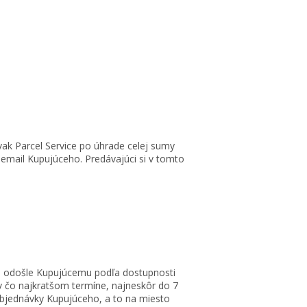
ovak Parcel Service po úhrade celej sumy
email Kupujúceho. Predávajúci si v tomto
i odošle Kupujúcemu podľa dostupnosti
v čo najkratšom termíne, najneskôr do 7
 objednávky Kupujúceho, a to na miesto