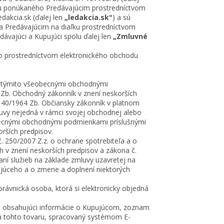
aru ponúkaného Predávajúcim prostredníctvom
dakcia.sk (ďalej len
„ledakcia.sk"
) a sú
a Predávajúcim na diaľku prostredníctvom
edávajúci a Kupujúci spolu ďalej len
„Zmluvné
ho prostredníctvom elektronického obchodu
né týmito všeobecnými obchodnými
 Zb. Obchodný zákonník v znení neskorších
č. 40/1964 Zb. Občiansky zákonník v platnom
mluvy nejedná v rámci svojej obchodnej alebo
eobecnými obchodnými podmienkami príslušnými
rších predpisov.
 250/2007 Z.z. o ochrane spotrebiteľa a o
 v znení neskorších predpisov a zákona č.
aní služieb na základe zmluvy uzavretej na
ajúceho a o zmene a doplnení niektorých
rávnická osoba, ktorá si elektronicky objedná
r, obsahujúci informácie o Kupujúcom, zoznam
a tohto tovaru, spracovaný systémom E-