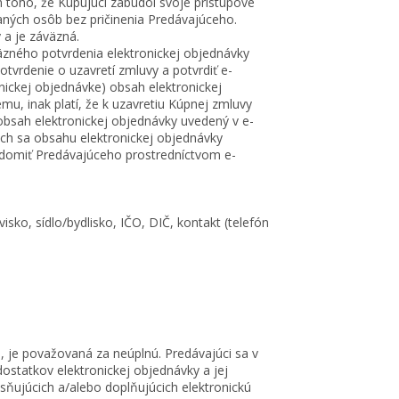
oho, že Kupujúci zabudol svoje prístupové
aných osôb bez pričinenia Predávajúceho.
 a je záväzná.
zného potvrdenia elektronickej objednávky
tvrdenie o uzavretí zmluvy a potvrdiť e-
ickej objednávke) obsah elektronickej
u, inak platí, že k uzavretiu Kúpnej zmluvy
obsah elektronickej objednávky uvedený v e-
cich sa obsahu elektronickej objednávky
edomiť Predávajúceho prostredníctvom e-
ko, sídlo/bydlisko, IČO, DIČ, kontakt (telefón
 je považovaná za neúplnú. Predávajúci sa v
ostatkov elektronickej objednávky a jej
ňujúcich a/alebo doplňujúcich elektronickú