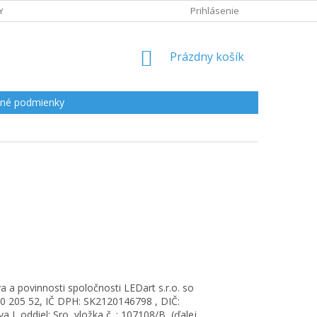
Y
Prihlásenie
NÁKUPNÝ
Prázdny košík
KOŠÍK
né podmienky
a a povinnosti spoločnosti LEDart s.r.o. so
500 205 52, IČ DPH: SK2120146798 , DIČ:
, oddiel: Sro, vložka č. : 107108/B, (ďalej