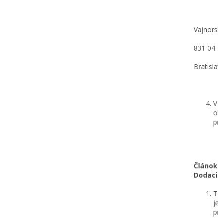
Vajnors
831 04
Bratisl
V
o
p
Článok
Dodac
T
j
p