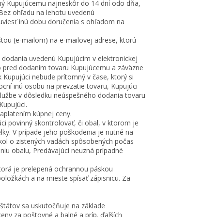
ený Kupujúcemu najneskôr do 14 dní odo dňa,
. Bez ohľadu na lehotu uvedenú
 uviesť inú dobu doručenia s ohľadom na
tou (e-mailom) na e-mailovej adrese, ktorú
a dodania uvedenú Kupujúcim v elektronickej
ho pred dodaním tovaru Kupujúcemu a záväzne
 Kupujúci nebude prítomný v čase, ktorý si
cní inú osobu na prevzatie tovaru, Kupujúci
službe v dôsledku neúspešného dodania tovaru
upujúci.
aplatením kúpnej ceny.
ci povinný skontrolovať, či obal, v ktorom je
lky. V prípade jeho poškodenia je nutné na
okol o zistených vadách spôsobených počas
niu obalu, Predávajúci neuzná prípadné
ktorá je prelepená ochrannou páskou
ložkách a na mieste spísať zápisnicu. Za
 štátov sa uskutočňuje na základe
y za poštovné a balné a príp. ďalších