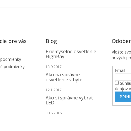
cie pre vás
Blog
Odobera
Priemyselné osvetlenie
Vložte sv
HighBay
nových pr
 podmienky
é podmienky
13.9.2017
Email
Ako na správne
osvetlenie v byte
Súhla
údajov 
12.1.2017
PRIHL
Ako si správne vybrať
LED
30.8.2016