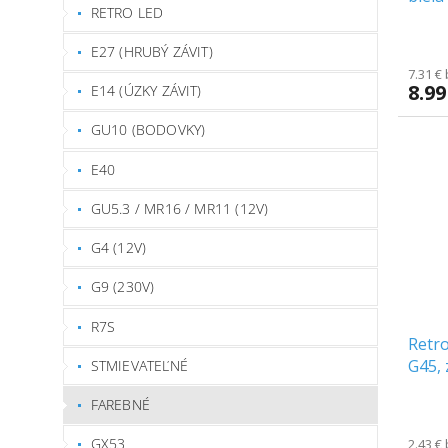
RETRO LED
diaľ
E27 (HRUBÝ ZÁVIT)
7.31 €
8.99
E14 (ÚZKY ZÁVIT)
GU10 (BODOVKY)
E40
GU5.3 / MR16 / MR11 (12V)
G4 (12V)
G9 (230V)
R7S
Retro
G45, 
STMIEVATEĽNÉ
FAREBNÉ
GX53
2.43 €