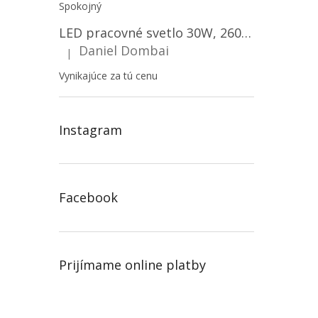
Spokojný
LED pracovné svetlo 30W, 2600LM, 12V/24V, IP67/2-PACK! [LB0087]
Daniel Dombai
|
Hodnotenie produktu je 5 z 5 hviezdičiek.
Vynikajúce za tú cenu
Instagram
Facebook
Prijímame online platby