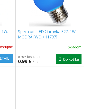
, 1W,
Spectrum LED žiarovka E27, 1W,
MODRÁ [WOJ+11797]
ostupné
Skladom
0.80 € bez DPH
ETAIL
Do košíka
0.99 €
/ ks