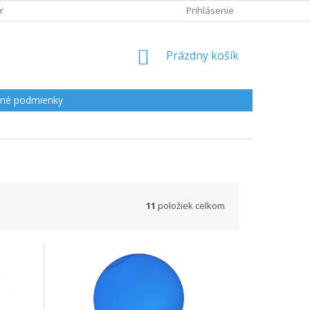
Y
Prihlásenie
NÁKUPNÝ
Prázdny košík
KOŠÍK
né podmienky
11
položiek celkom