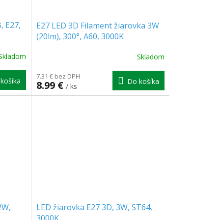
, E27,
E27 LED 3D Filament žiarovka 3W
(20lm), 300°, A60, 3000K
Skladom
Skladom
7.31 € bez DPH
košíka
Do košíka
8.99 €
/ ks
2W,
LED žiarovka E27 3D, 3W, ST64,
3000K