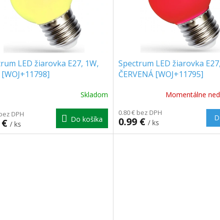
trum LED žiarovka E27, 1W,
Spectrum LED žiarovka E27
 [WOJ+11798]
ČERVENÁ [WOJ+11795]
Skladom
Momentálne ned
0.80 € bez DPH
 bez DPH
D
Do košíka
0.99 €
 €
/ ks
/ ks