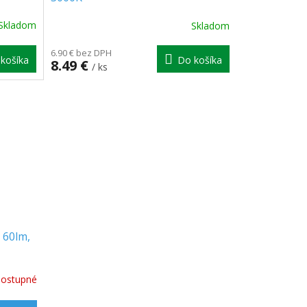
Skladom
Skladom
6.90 € bez DPH
košíka
Do košíka
8.49 €
/ ks
 60lm,
ostupné