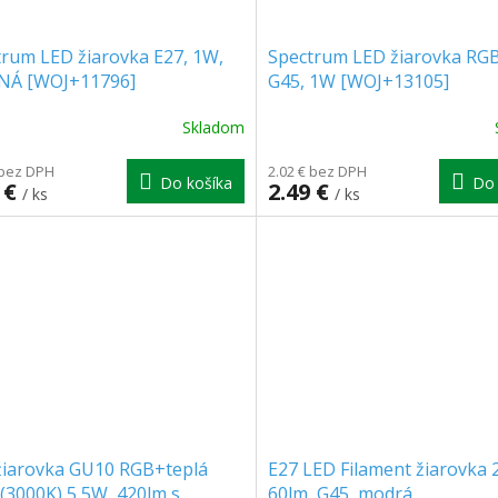
trum LED žiarovka E27, 1W,
Spectrum LED žiarovka RGB
NÁ [WOJ+11796]
G45, 1W [WOJ+13105]
Skladom
 bez DPH
2.02 € bez DPH
Do košíka
Do 
 €
2.49 €
/ ks
/ ks
žiarovka GU10 RGB+teplá
E27 LED Filament žiarovka 
 (3000K) 5,5W, 420lm s
60lm, G45, modrá