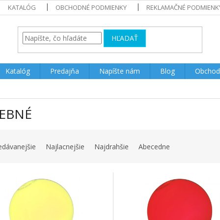
KATALÓG
OBCHODNÉ PODMIENKY
REKLAMAČNÉ PODMIENK
HĽADAŤ
Katalóg
Predajňa
Napíšte nám
Blog
Obchod
EBNÉ
edávanejšie
Najlacnejšie
Najdrahšie
Abecedne