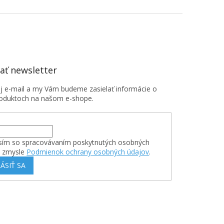
ť newsletter
oj e-mail a my Vám budeme zasielať informácie o
oduktoch na našom e-shope.
sím so spracovávaním poskytnutých osobných
v zmysle
Podmienok ochrany osobných údajov
.
ÁSIŤ SA