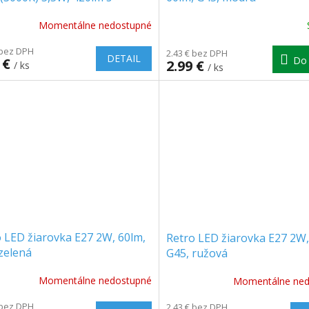
kovým ovládaním
Momentálne nedostupné
 bez DPH
2.43 € bez DPH
DETAIL
Do 
 €
2.99 €
/ ks
/ ks
 LED žiarovka E27 2W, 60lm,
Retro LED žiarovka E27 2W,
zelená
G45, ružová
Momentálne nedostupné
Momentálne ned
 bez DPH
2.43 € bez DPH