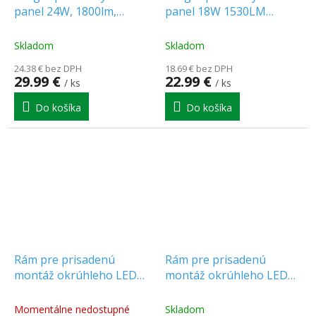
panel 24W, 1800lm,
panel 18W 1530LM
okrúhly, 30cm, CCT
okrúhly 22,5cm CCT
[WD174]
ČIERNY [WD172-B]
Skladom
Skladom
24.38 € bez DPH
18.69 € bez DPH
29.99 €
22.99 €
/ ks
/ ks
Do košíka
Do košíka
Rám pre prisadenú
Rám pre prisadenú
montáž okrúhleho LED
montáž okrúhleho LED
panelu MOLLY 9W
panelu MOLLY 24W
[200913]
[200944]
Momentálne nedostupné
Skladom