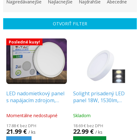
a
Najpredávanejšie
Najlacnejšie
Najdrahšie
Abecedne
d
e
n
OTVORIŤ FILTER
i
e
V
p
Posledné kusy!
ý
r
p
o
i
d
s
u
p
k
r
t
o
o
d
LED nadomietkový panel
Solight prisadený LED
v
u
s napájacím zdrojom,
panel 18W, 1530lm,
k
18W, 1440lm, kruhový,
okrúhly, 22,5cm, CCT
t
PREMIUM
[WD172]
Momentálne nedostupné
Skladom
o
17.88 € bez DPH
18.69 € bez DPH
v
21.99 €
22.99 €
/ ks
/ ks