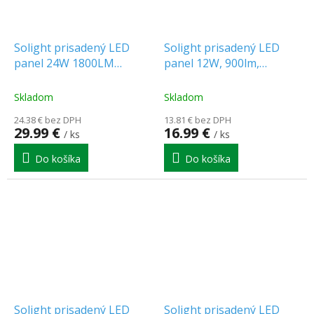
Solight prisadený LED
Solight prisadený LED
panel 24W 1800LM
panel 12W, 900lm,
okrúhly 30cm CCT
okrúhly, 17cm, CCT
ČIERNY [WD174-B]
[WD170]
Skladom
Skladom
24.38 € bez DPH
13.81 € bez DPH
29.99 €
16.99 €
/ ks
/ ks
Do košíka
Do košíka
Solight prisadený LED
Solight prisadený LED