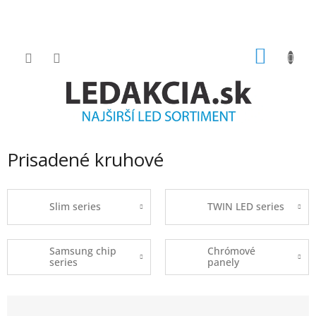
Prejsť
na
obsah
NÁKU
KOŠÍK
Prisadené kruhové
Slim series
TWIN LED series
Samsung chip
Chrómové
series
panely
R