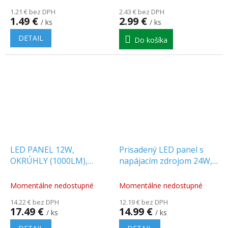
1.21 € bez DPH
2.43 € bez DPH
1.49 €
2.99 €
/ ks
/ ks
DETAIL
Do košíka
LED PANEL 12W,
Prisadený LED panel s
OKRÚHLY (1000LM),
napájacím zdrojom 24W,
satén nikel
2640lm, CCT, Backlit,
okrúhly
Momentálne nedostupné
Momentálne nedostupné
14.22 € bez DPH
12.19 € bez DPH
17.49 €
14.99 €
/ ks
/ ks