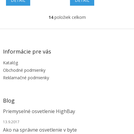
DETAIL
DETAIL
14
položiek celkom
O
v
l
Z
á
á
d
p
a
ä
Informácie pre vás
c
t
i
Katalóg
i
e
e
p
Obchodné podmienky
r
Reklamačné podmienky
v
k
y
v
Blog
ý
p
Priemyselné osvetlenie HighBay
i
s
13.9.2017
u
Ako na správne osvetlenie v byte