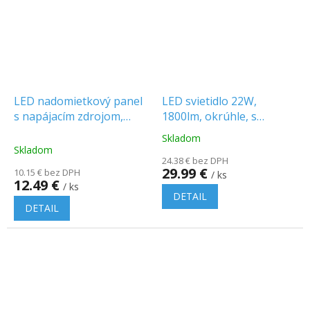
LED nadomietkový panel
LED svietidlo 22W,
s napájacím zdrojom,
1800lm, okrúhle, s
12W, 1000lm, chróm,
bočným svetlom
Skladom
Priemerné
okrúhly
Skladom
hodnotenie
24.38 € bez DPH
produktu
29.99 €
10.15 € bez DPH
/ ks
je
12.49 €
/ ks
5.0
DETAIL
z
DETAIL
5
hviezdičiek.