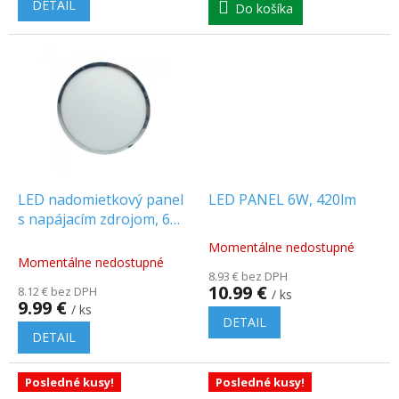
DETAIL
Do košíka
LED nadomietkový panel
LED PANEL 6W, 420lm
s napájacím zdrojom, 6W
(420Lm), chróm, okrúhly
Momentálne nedostupné
Priemerné
Momentálne nedostupné
hodnotenie
8.93 € bez DPH
produktu
10.99 €
8.12 € bez DPH
/ ks
je
9.99 €
/ ks
5.0
DETAIL
z
DETAIL
5
hviezdičiek.
Posledné kusy!
Posledné kusy!