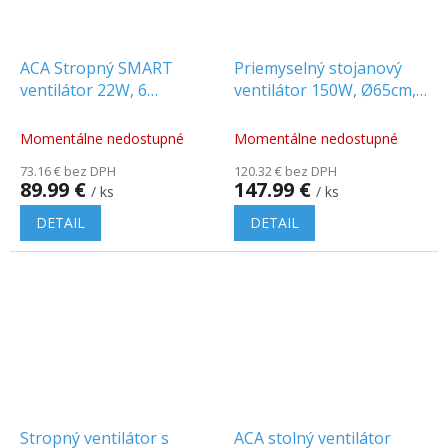
ACA Stropný SMART
Priemyselný stojanový
ventilátor 22W, 6
ventilátor 150W, Ø65cm,
rýchlostí, 50dB, LED 36W
kovový, maximálna výška
CCT, čierny
1,8m [FANWPW40R]
Momentálne nedostupné
Momentálne nedostupné
[FANOKBL20G]
73.16 € bez DPH
120.32 € bez DPH
89.99 €
147.99 €
/ ks
/ ks
DETAIL
DETAIL
Stropný ventilátor s
ACA stolný ventilátor