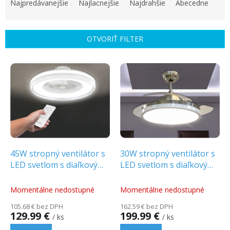
a
Najpredávanejšie
Najlacnejšie
Najdrahšie
Abecedne
d
e
n
OTVORIŤ FILTER
i
e
V
p
ý
r
p
o
i
d
s
u
p
k
r
t
o
o
d
45W stropný ventilátor s
30W stropný ventilátor s
v
u
LED svetlom s diaľkovým
LED svetlom s diaľkovým
k
ovl., CCT, 3795lm
ovládaním CCT, 3 lopatky
t
Momentálne nedostupné
Momentálne nedostupné
o
105.68 € bez DPH
162.59 € bez DPH
v
129.99 €
199.99 €
/ ks
/ ks