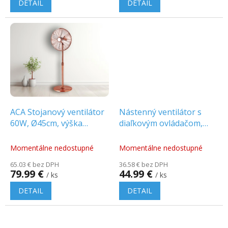
DETAIL
DETAIL
ACA Stojanový ventilátor
Nástenný ventilátor s
60W, Ø45cm, výška
diaľkovým ovládačom,
maximálne 1,35m,
50W, Ø45cm, čierny
MEDENÝ [FANSMPC50]
[FANWPB40R]
Momentálne nedostupné
Momentálne nedostupné
65.03 € bez DPH
36.58 € bez DPH
79.99 €
44.99 €
/ ks
/ ks
DETAIL
DETAIL