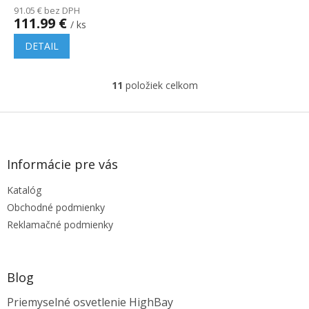
91.05 € bez DPH
111.99 €
/ ks
DETAIL
11
položiek celkom
O
v
l
Z
á
á
d
p
a
ä
Informácie pre vás
c
t
i
Katalóg
i
e
e
p
Obchodné podmienky
r
Reklamačné podmienky
v
k
y
v
Blog
ý
p
Priemyselné osvetlenie HighBay