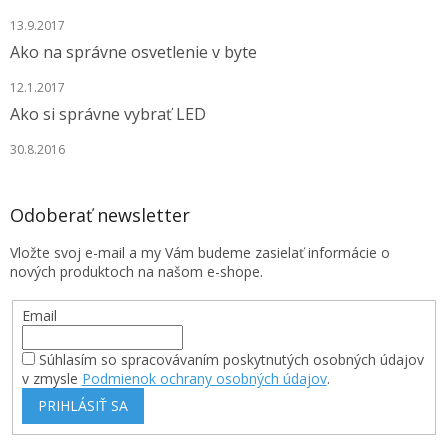
i
s
13.9.2017
u
Ako na správne osvetlenie v byte
12.1.2017
Ako si správne vybrať LED
30.8.2016
Odoberať newsletter
Vložte svoj e-mail a my Vám budeme zasielať informácie o
nových produktoch na našom e-shope.
Email
Súhlasím so spracovávaním poskytnutých osobných údajov
v zmysle
Podmienok ochrany osobných údajov
.
PRIHLÁSIŤ SA