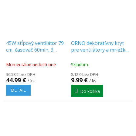
45W stĺpový ventilátor 79
ORNO dekoratívny kryt
cm, časovač 60min, 3
pre ventilátory a mriežky,
rýchlosti, biely
plexisklo, biely [OR-WL-
3203/GW]
Momentálne nedostupné
Skladom
36.58 € bez DPH
8.12 € bez DPH
44.99 €
9.99 €
/ ks
/ ks
DETAIL
Do košíka