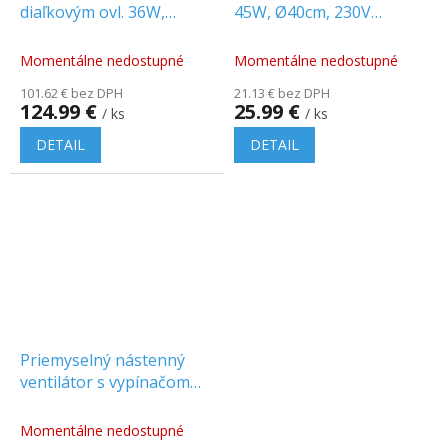
diaľkovým ovl. 36W,
45W, Ø40cm, 230V
2000lm, 6 rýchlostí, 35W,
[FANTPWH30]
45dB CCT, biely
Momentálne nedostupné
Momentálne nedostupné
[FANKKWH10G]
101.62 € bez DPH
21.13 € bez DPH
124.99 €
25.99 €
/ ks
/ ks
DETAIL
DETAIL
Priemyselný nástenný
ventilátor s vypínačom
150W, Ø65cm, kovový
[FANWPPB70S]
Momentálne nedostupné