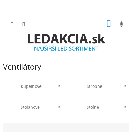
Prejsť
na
obsah
NÁKU
KOŠÍK
Ventilátory
Kúpeľňové
Stropné
Stojanové
Stolné
R