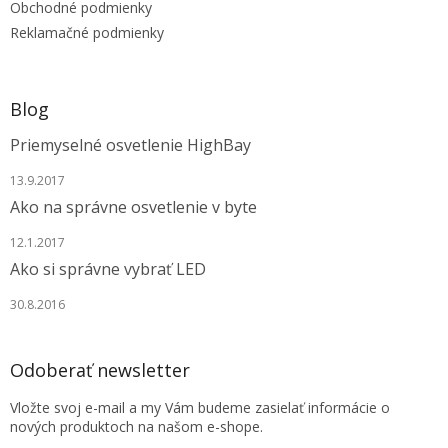
e
p
Obchodné podmienky
r
Reklamačné podmienky
v
k
y
v
Blog
ý
p
Priemyselné osvetlenie HighBay
i
s
13.9.2017
u
Ako na správne osvetlenie v byte
12.1.2017
Ako si správne vybrať LED
30.8.2016
Odoberať newsletter
Vložte svoj e-mail a my Vám budeme zasielať informácie o
nových produktoch na našom e-shope.