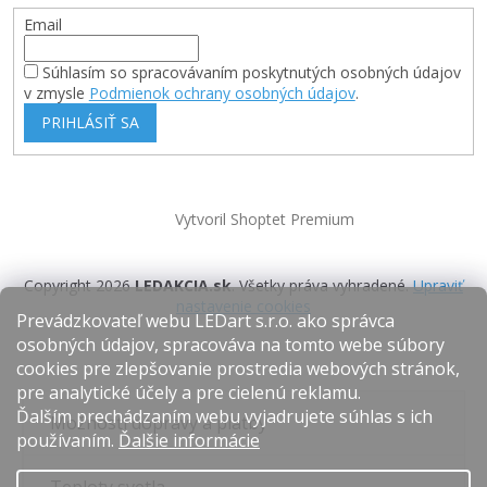
Email
Súhlasím so spracovávaním poskytnutých osobných údajov
v zmysle
Podmienok ochrany osobných údajov
.
PRIHLÁSIŤ SA
Vytvoril Shoptet Premium
Copyright 2026
LEDAKCIA.sk
. Všetky práva vyhradené.
Upraviť
nastavenie cookies
Prevádzkovateľ webu LEDart s.r.o. ako správca
osobných údajov, spracováva na tomto webe súbory
cookies pre zlepšovanie prostredia webových stránok,
pre analytické účely a pre cielenú reklamu.
Ďalším prechádzaním webu vyjadrujete súhlas s ich
Možnosti dopravy a platby
používaním.
Ďalšie informácie