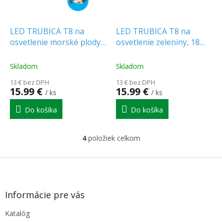
LED TRUBICA T8 na
LED TRUBICA T8 na
osvetlenie morské plody,
osvetlenie zeleniny, 18W,
18W, 120 CM, G13,
120 CM, G13,
SKLO/PLAST
SKLO/PLAST
Skladom
Skladom
13 € bez DPH
13 € bez DPH
15.99 €
15.99 €
/ ks
/ ks
Do košíka
Do košíka
4
položiek celkom
O
v
l
Z
á
á
d
p
a
ä
Informácie pre vás
c
t
i
Katalóg
i
e