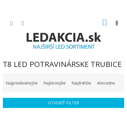
Prejsť
na
obsah
NÁKU
KOŠÍK
T8 LED POTRAVINÁRSKE TRUBICE
R
a
Najpredávanejšie
Najlacnejšie
Najdrahšie
Abecedne
d
e
n
OTVORIŤ FILTER
i
e
V
p
ý
r