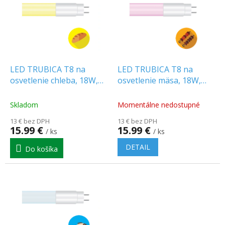
p
o
i
d
s
u
p
k
r
t
o
o
d
LED TRUBICA T8 na
LED TRUBICA T8 na
v
u
osvetlenie chleba, 18W,
osvetlenie mäsa, 18W,
k
120 CM, G13,
120 CM, G13,
t
SKLO/PLAST
SKLO/PLAST
Skladom
Momentálne nedostupné
o
13 € bez DPH
13 € bez DPH
v
15.99 €
15.99 €
/ ks
/ ks
DETAIL
Do košíka