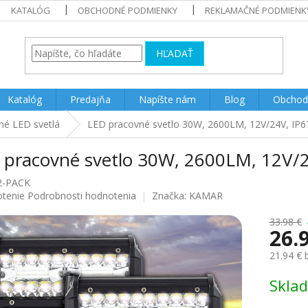
KATALÓG
OBCHODNÉ PODMIENKY
REKLAMAČNÉ PODMIENK
HĽADAŤ
Katalóg
Predajňa
Napíšte nám
Blog
Obchod
né LED svetlá
LED pracovné svetlo 30W, 2600LM, 12V/24V, IP6
 pracovné svetlo 30W, 2600LM, 12V/2
2-PACK
rné
otenie
Podrobnosti hodnotenia
Značka:
KAMAR
enie
u
33.98 €
26.
21.94 €
Jednotk
Skla
iek.
cena: