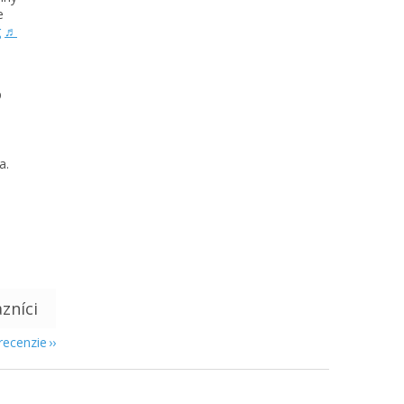
e
g
♬
D
a.
 recenzie