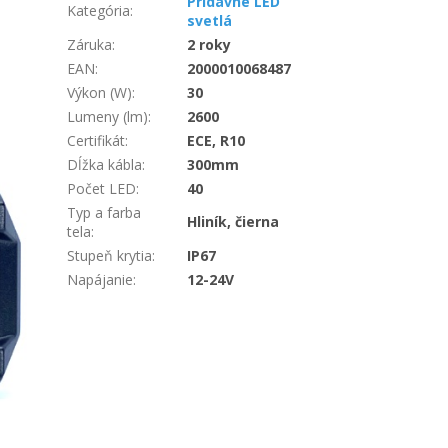
Prídavné LED
Kategória
:
svetlá
Záruka
:
2 roky
EAN
:
2000010068487
Výkon (W)
:
30
Lumeny (lm)
:
2600
Certifikát
:
ECE, R10
Dĺžka kábla
:
300mm
Počet LED
:
40
Typ a farba
Hliník, čierna
tela
:
Stupeň krytia
:
IP67
Napájanie
:
12-24V