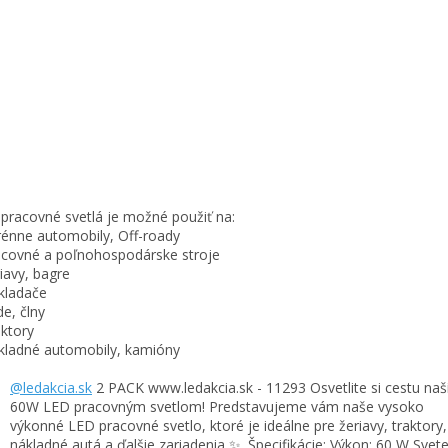
pracovné svetlá je možné použiť na:
rénne automobily, Off-roady
acovné a poľnohospodárske stroje
riavy, bagre
kladače
de, člny
aktory
kladné automobily, kamióny
@ledakcia.sk
2 PACK www.ledakcia.sk - 11293 Osvetlite si cestu na
60W LED pracovným svetlom! Predstavujeme vám naše vysoko
výkonné LED pracovné svetlo, ktoré je ideálne pre žeriavy, traktory,
nákladné autá a ďalšie zariadenia ✨. Špecifikácie: Výkon: 60 W Svete