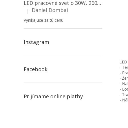
LED pracovné svetlo 30W, 2600LM, 12V/24V, IP67/2-PACK! [LB0087]
Daniel Dombai
|
Hodnotenie produktu je 5 z 5 hviezdičiek.
Vynikajúce za tú cenu
Instagram
LED 
- Te
Facebook
- Pr
- Že
- Na
- Lo
- Tr
Prijímame online platby
- Ná