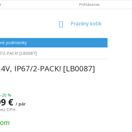
Y
Prihlásenie
NÁKUPNÝ
Prázdny košík
KOŠÍK
né podmienky
7/2-PACK! [LB0087]
4V, IP67/2-PACK! [LB0087]
–20 %
99 €
/ pár
 bez DPH
ová
dom