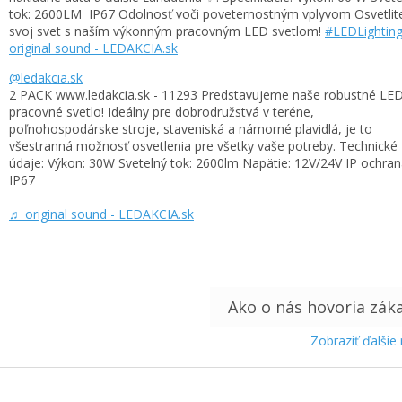
tok: 2600LM ️ IP67 Odolnosť voči poveternostným vplyvom Osvetlit
svoj svet s naším výkonným pracovným LED svetlom!
#LEDLightin
original sound - LEDAKCIA.sk
@ledakcia.sk
2 PACK www.ledakcia.sk - 11293 Predstavujeme naše robustné LE
pracovné svetlo! Ideálny pre dobrodružstvá v teréne,
poľnohospodárske stroje, staveniská a námorné plavidlá, je to
všestranná možnosť osvetlenia pre všetky vaše potreby. Technické
údaje: Výkon: 30W Svetelný tok: 2600lm Napätie: 12V/24V IP ochran
IP67
♬ original sound - LEDAKCIA.sk
Zobraziť ďalšie