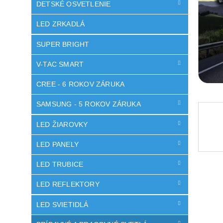
DETSKÉ OSVETLENIE
LED ZRKADLÁ
SUPER BRIGHT
V-TAC SMART
CREE - 6 ROKOV ZÁRUKA
SAMSUNG - 5 ROKOV ZÁRUKA
LED ŽIAROVKY
LED PANELY
LED TRUBICE
LED REFLEKTORY
LED SVIETIDLÁ