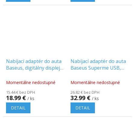
Nabíjací adaptér do auta
Nabíjací adaptér do auta
Baseus, digitálny displej
Baseus Superme USB,
QC+PPS Dual Quick 65W,
USB-C, 100W, čierny
sivý [022886]
[027313]
Momentálne nedostupné
Momentálne nedostupné
15.44 € bez DPH
26.82 € bez DPH
18.99 €
32.99 €
/ ks
/ ks
DETAIL
DETAIL