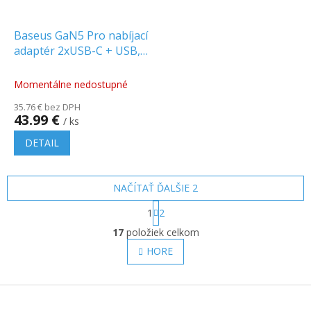
Baseus GaN5 Pro nabíjací
adaptér 2xUSB-C + USB,
65W biely [CCGP120202]
Momentálne nedostupné
35.76 € bez DPH
43.99 €
/ ks
DETAIL
NAČÍTAŤ ĎALŠIE 2
S
1
2
t
O
r
17
položiek celkom
v
á
l
HORE
n
á
k
o
d
v
Z
a
a
c
á