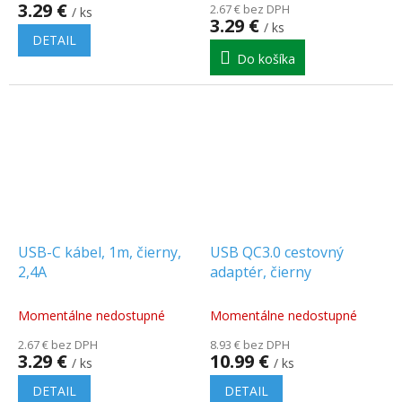
produktu
3.29 €
2.67 € bez DPH
/ ks
je
3.29 €
/ ks
5.0
DETAIL
z
Do košíka
5
hviezdičiek.
USB-C kábel, 1m, čierny,
USB QC3.0 cestovný
2,4A
adaptér, čierny
Momentálne nedostupné
Momentálne nedostupné
2.67 € bez DPH
8.93 € bez DPH
3.29 €
10.99 €
/ ks
/ ks
DETAIL
DETAIL