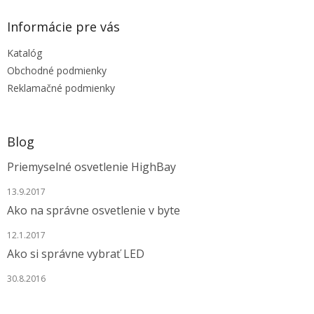
n
i
p
i
e
ä
e
Informácie pre vás
p
t
r
Katalóg
i
v
e
Obchodné podmienky
k
y
Reklamačné podmienky
v
ý
p
i
Blog
s
u
Priemyselné osvetlenie HighBay
13.9.2017
Ako na správne osvetlenie v byte
12.1.2017
Ako si správne vybrať LED
30.8.2016