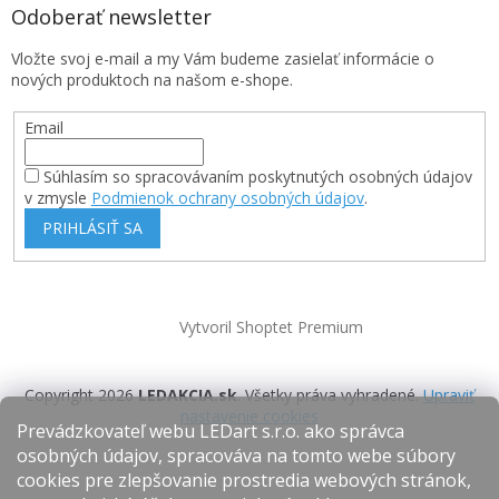
Odoberať newsletter
Vložte svoj e-mail a my Vám budeme zasielať informácie o
nových produktoch na našom e-shope.
Email
Súhlasím so spracovávaním poskytnutých osobných údajov
v zmysle
Podmienok ochrany osobných údajov
.
PRIHLÁSIŤ SA
Vytvoril Shoptet Premium
Copyright 2026
LEDAKCIA.sk
. Všetky práva vyhradené.
Upraviť
nastavenie cookies
Prevádzkovateľ webu LEDart s.r.o. ako správca
osobných údajov, spracováva na tomto webe súbory
cookies pre zlepšovanie prostredia webových stránok,