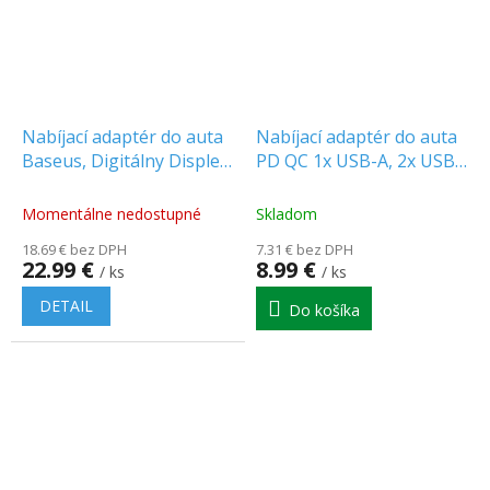
Nabíjací adaptér do auta
Nabíjací adaptér do auta
Baseus, Digitálny Displej,
PD QC 1x USB-A, 2x USB-
QC+PPS, Dual Quick,
C, 66W, čierny
65W, šedý [022885]
[GSM194957]
Momentálne nedostupné
Skladom
18.69 € bez DPH
7.31 € bez DPH
22.99 €
8.99 €
/ ks
/ ks
DETAIL
Do košíka