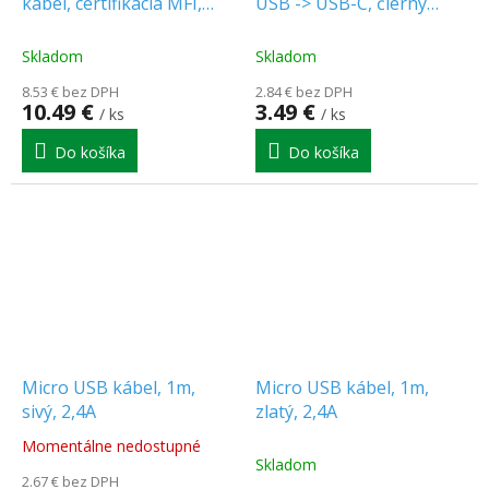
kábel, certifikácia MFI,
USB -> USB-C, čierny
1.5m, biely
[015900]
Skladom
Skladom
8.53 € bez DPH
2.84 € bez DPH
10.49 €
3.49 €
/ ks
/ ks
Do košíka
Do košíka
Micro USB kábel, 1m,
Micro USB kábel, 1m,
sivý, 2,4A
zlatý, 2,4A
Momentálne nedostupné
Priemerné
Skladom
hodnotenie
2.67 € bez DPH