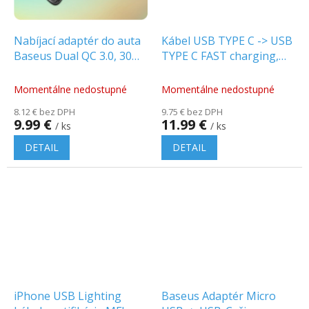
Nabíjací adaptér do auta
Kábel USB TYPE C -> USB
Baseus Dual QC 3.0, 30W,
TYPE C FAST charging,
čierny
max 5A max 100W 1m
čierny
Momentálne nedostupné
Momentálne nedostupné
8.12 € bez DPH
9.75 € bez DPH
9.99 €
11.99 €
/ ks
/ ks
DETAIL
DETAIL
iPhone USB Lighting
Baseus Adaptér Micro