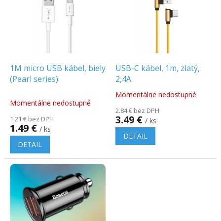
p
o
i
d
s
u
p
k
r
t
o
o
d
1M micro USB kábel, biely
USB-C kábel, 1m, zlatý,
v
u
(Pearl series)
2,4A
k
Momentálne nedostupné
Priemerné
t
Momentálne nedostupné
hodnotenie
o
2.84 € bez DPH
produktu
3.49 €
1.21 € bez DPH
v
/ ks
je
1.49 €
/ ks
5.0
DETAIL
z
DETAIL
5
hviezdičiek.