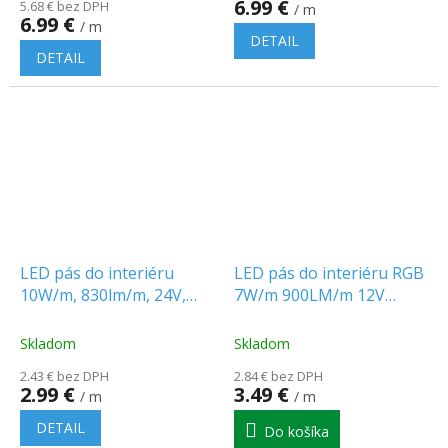
6.99 €
5.68 € bez DPH
/ m
je
6.99 €
/ m
5.0
DETAIL
z
DETAIL
5
hviezdičiek.
LED pás do interiéru
LED pás do interiéru RGB
10W/m, 830lm/m, 24V,
7W/m 900LM/m 12V
60LED/m, IP20
60LED/m SMD5050 IP20
Skladom
Skladom
2.43 € bez DPH
2.84 € bez DPH
2.99 €
3.49 €
/ m
/ m
DETAIL
Do košíka