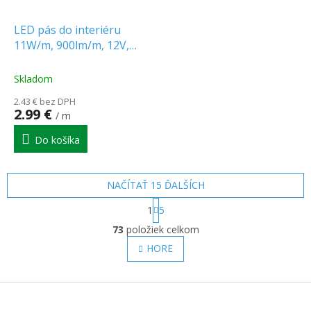
LED pás do interiéru
11W/m, 900lm/m, 12V,
60LED/m, IP20, červený
Skladom
2.43 € bez DPH
2.99 €
/ m
Do košíka
NAČÍTAŤ 15 ĎALŠÍCH
S
1
5
t
O
r
73
položiek celkom
v
á
l
HORE
n
á
k
o
d
v
Z
a
a
c
á
n