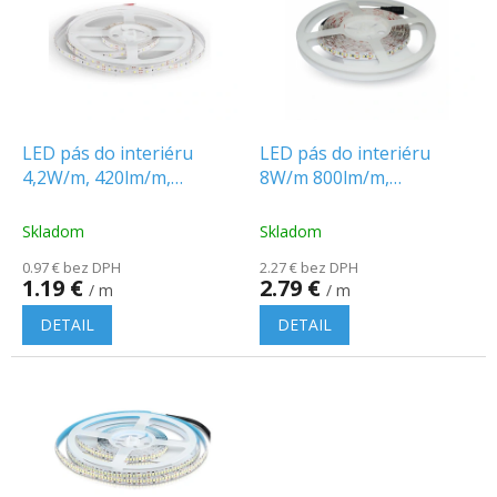
p
o
i
d
s
u
p
k
r
t
o
o
d
LED pás do interiéru
LED pás do interiéru
v
u
4,2W/m, 420lm/m,
8W/m 800lm/m,
k
60LED/SMD 3528, IP20,
120LED/SMD 3528, 12V
t
12V
Skladom
Skladom
o
0.97 € bez DPH
2.27 € bez DPH
v
1.19 €
2.79 €
/ m
/ m
DETAIL
DETAIL