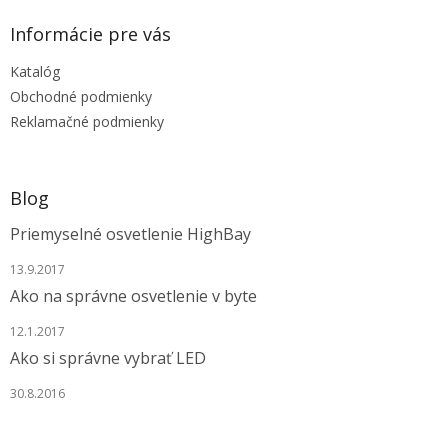
i
p
i
e
ä
e
Informácie pre vás
p
t
r
Katalóg
i
v
e
Obchodné podmienky
k
y
Reklamačné podmienky
v
ý
p
i
Blog
s
u
Priemyselné osvetlenie HighBay
13.9.2017
Ako na správne osvetlenie v byte
12.1.2017
Ako si správne vybrať LED
30.8.2016