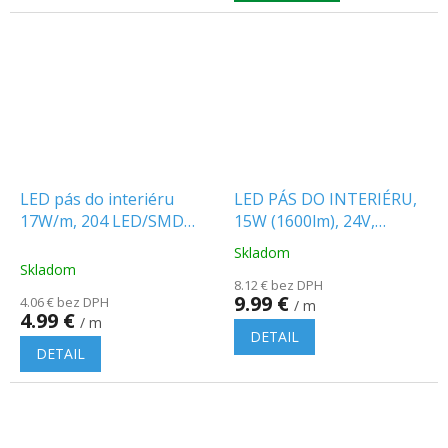
LED pás do interiéru
LED PÁS DO INTERIÉRU,
17W/m, 204 LED/SMD
15W (1600lm), 24V,
2835, IP20
Samsung chip
Skladom
Priemerné
Skladom
hodnotenie
8.12 € bez DPH
produktu
9.99 €
4.06 € bez DPH
/ m
je
4.99 €
/ m
5.0
DETAIL
z
DETAIL
5
hviezdičiek.