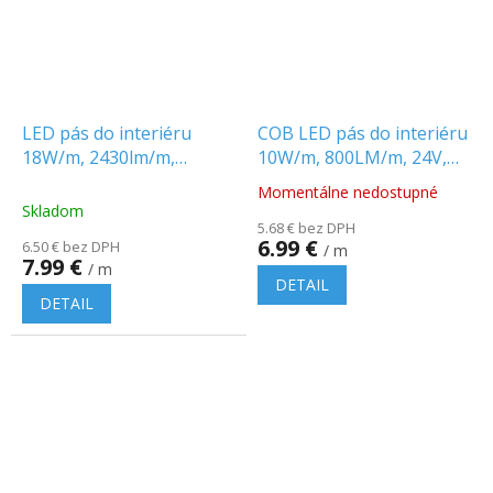
LED pás do interiéru
COB LED pás do interiéru
18W/m, 2430lm/m,
10W/m, 800LM/m, 24V,
238LED/m, SMD2835,
8mm, IP20
Momentálne nedostupné
Priemerné
24V, IP20
Skladom
hodnotenie
5.68 € bez DPH
produktu
6.99 €
6.50 € bez DPH
/ m
je
7.99 €
/ m
5.0
DETAIL
z
DETAIL
5
hviezdičiek.