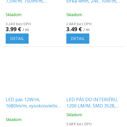
7,5W/m, 750lm/m,
šírka 4mm, 24V, 10W/m,
120LED/m, SMD 2835,
1150lm/m, IP20
24V, IP20
Skladom
Skladom
3.24 € bez DPH
2.84 € bez DPH
3.99 €
3.49 €
/ m
/ m
DETAIL
DETAIL
LED pás 12W/m,
LED PÁS DO INTERIÉRU,
1680lm/m, vysokosvietivý,
1200 LM/M, SMD 3528,
24V, IP20
120 LED/M, SAMSUNG
Skladom
Priemerné
CHIP
Skladom
hodnotenie
5.68 € bez DPH
produktu