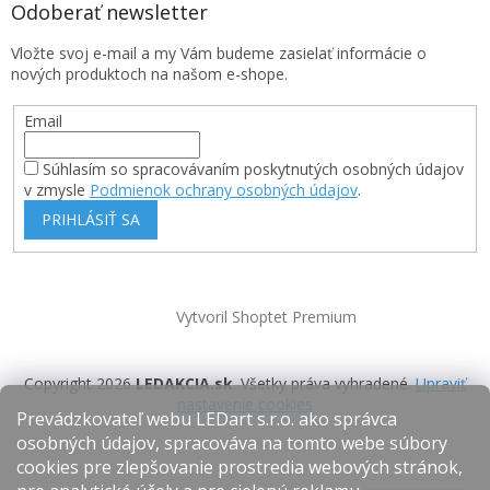
Odoberať newsletter
Vložte svoj e-mail a my Vám budeme zasielať informácie o
nových produktoch na našom e-shope.
Email
Súhlasím so spracovávaním poskytnutých osobných údajov
v zmysle
Podmienok ochrany osobných údajov
.
PRIHLÁSIŤ SA
Vytvoril Shoptet Premium
Copyright 2026
LEDAKCIA.sk
. Všetky práva vyhradené.
Upraviť
nastavenie cookies
Prevádzkovateľ webu LEDart s.r.o. ako správca
osobných údajov, spracováva na tomto webe súbory
cookies pre zlepšovanie prostredia webových stránok,