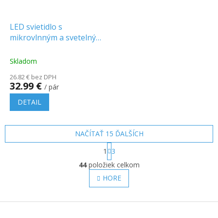
LED svietidlo s
mikrovlnným a svetelným
senzorom 18W, 1830lm,
okrúhle, biely rám/2-
Skladom
PACK!
26.82 € bez DPH
32.99 €
/ pár
DETAIL
NAČÍTAŤ 15 ĎALŠÍCH
S
1
3
t
O
r
44
položiek celkom
v
á
l
HORE
n
á
k
o
d
v
Z
a
a
c
á