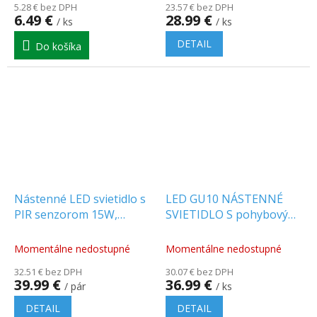
5.28 € bez DPH
23.57 € bez DPH
6.49 €
28.99 €
/ ks
/ ks
DETAIL
Do košíka
Nástenné LED svietidlo s
LED GU10 NÁSTENNÉ
PIR senzorom 15W,
SVIETIDLO S pohybovým
1300lm, zmena farby
SENZOROM, dvojité
svetla
Momentálne nedostupné
Momentálne nedostupné
3000/4000/6000K/2-PACK!
32.51 € bez DPH
30.07 € bez DPH
39.99 €
36.99 €
/ pár
/ ks
DETAIL
DETAIL