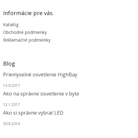
n
i
p
i
e
ä
e
Informácie pre vás
p
t
r
Katalóg
i
v
e
Obchodné podmienky
k
y
Reklamačné podmienky
v
ý
p
i
Blog
s
u
Priemyselné osvetlenie HighBay
13.9.2017
Ako na správne osvetlenie v byte
12.1.2017
Ako si správne vybrať LED
30.8.2016