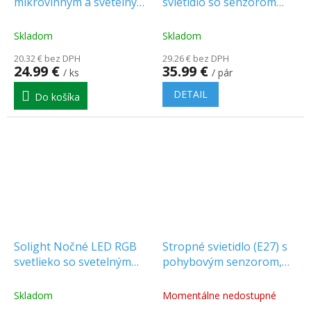
mikrovlnným a svetelným
svietidlo so senzorom
senzorom 18W, 1830lm,
12W, CREE CHIP, 4000K,
IP44, 4000K, okrúhle,
okrúhle, 1+1 zadarmo!
Skladom
Skladom
čierny rám
20.32 € bez DPH
29.26 € bez DPH
24.99 €
35.99 €
/ ks
/ pár
DETAIL
Do košíka
Solight Nočné LED RGB
Stropné svietidlo (E27) s
svetlieko so svetelným
pohybovým senzorom,
senzorom, voliteľná farba
IP44
svetla, 230V [WL910]
Skladom
Momentálne nedostupné