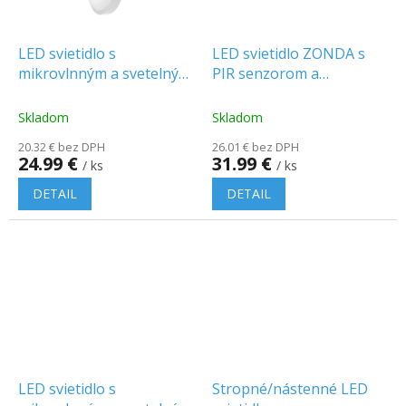
LED svietidlo s
LED svietidlo ZONDA s
mikrovlnným a svetelným
PIR senzorom a
senzorom 18W, 1830lm,
núdzovým modulom
IP44, okrúhle, biely rám
12W/1,2W, 800LM/80LM,
Skladom
Skladom
IP20, 4000K [AD-PL-
20.32 € bez DPH
26.01 € bez DPH
391WLPMR4]
24.99 €
31.99 €
/ ks
/ ks
DETAIL
DETAIL
LED svietidlo s
Stropné/nástenné LED