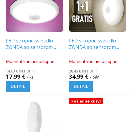
p
o
i
d
s
u
p
k
r
t
o
o
d
LED stropné svietidlo
LED stropné svietidlo
v
u
ZONDA so senzorom
ZONDA so senzorom
k
16W, 1100lm, okrúhle,
12W, 800lm, okrúhle,
t
4000K [AD-PL-
4000K, 1+1 zadarmo! [AD-
Momentálne nedostupné
Momentálne nedostupné
o
6076WLPMR4]
PL-349WLPMR4]
14.63 € bez DPH
28.45 € bez DPH
v
17.99 €
34.99 €
/ ks
/ pár
DETAIL
DETAIL
Posledné kusy!