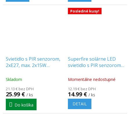
Posledné kusy!
Svietidlo s PIR senzorom,
Superfire solárne LED
2xE27, max. 2x15W
svietidlo s PIR senzorom,
[CL/2XE27R-9]
detekcia 3-5m, 33W,
220lm, 1200mAh [FF6-B]
Skladom
Momentálne nedostupné
21.13 € bez DPH
12.19 € bez DPH
25.99 €
14.99 €
/ ks
/ ks
DETAIL
Do košíka