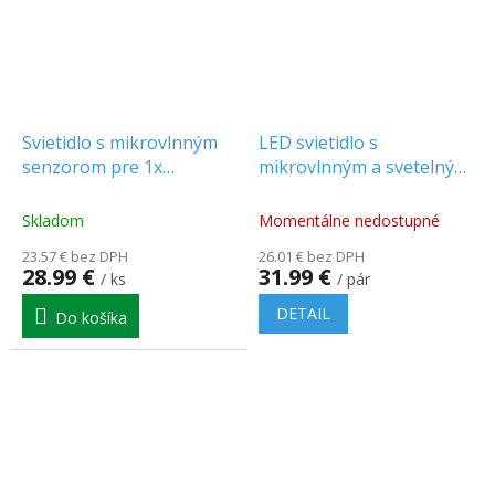
Svietidlo s mikrovlnným
LED svietidlo s
senzorom pre 1x
mikrovlnným a svetelným
žiarovku E27, IP44
senzorom 18W, 1830LM,
[A2120-MP-HF]
okrúhle, biely rám/2-
Skladom
Momentálne nedostupné
PACK!
23.57 € bez DPH
26.01 € bez DPH
28.99 €
31.99 €
/ ks
/ pár
DETAIL
Do košíka