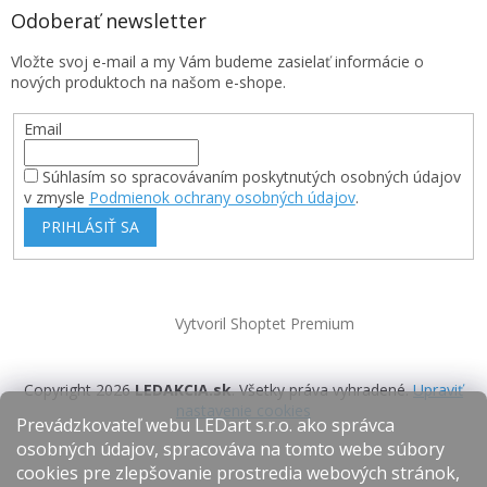
Odoberať newsletter
Vložte svoj e-mail a my Vám budeme zasielať informácie o
nových produktoch na našom e-shope.
Email
Súhlasím so spracovávaním poskytnutých osobných údajov
v zmysle
Podmienok ochrany osobných údajov
.
PRIHLÁSIŤ SA
Vytvoril Shoptet Premium
Copyright 2026
LEDAKCIA.sk
. Všetky práva vyhradené.
Upraviť
nastavenie cookies
Prevádzkovateľ webu LEDart s.r.o. ako správca
osobných údajov, spracováva na tomto webe súbory
cookies pre zlepšovanie prostredia webových stránok,