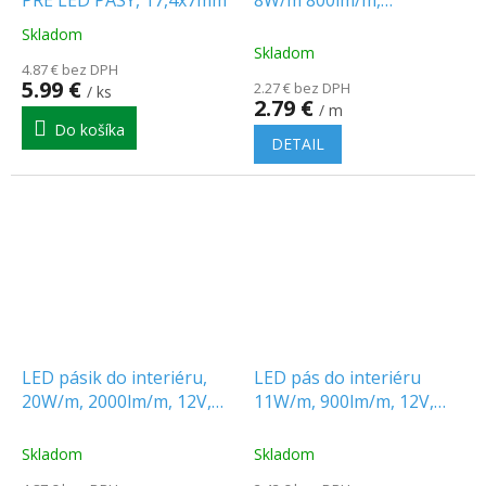
PRE LED PÁSY, 17,4x7mm
8W/m 800lm/m,
120LED/SMD 3528, 12V
Skladom
Priemerné
Skladom
hodnotenie
4.87 € bez DPH
produktu
5.99 €
2.27 € bez DPH
/ ks
je
2.79 €
/ m
4.0
Do košíka
z
DETAIL
5
hviezdičiek.
LED pásik do interiéru,
LED pás do interiéru
20W/m, 2000lm/m, 12V,
11W/m, 900lm/m, 12V,
240 LED SMD2835, IP20
IP20
Skladom
Skladom