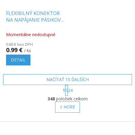
FLEXIBILNÝ KONEKTOR
NA NAPÁJANIE PÁSIKOV
3528 [T_0002976]
Momentálne nedostupné
0.80 € bez DPH
0.99 €
/ ks
DETAIL
NAČÍTAŤ 15 ĎALŠÍCH
S
1
24
t
O
r
348
položiek celkom
v
á
l
HORE
n
á
k
o
d
v
Z
a
a
c
á
n