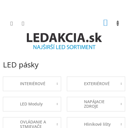
Prejsť
na
obsah
NÁKU
KOŠÍK
LED pásky
INTERIÉROVÉ
EXTERIÉROVÉ
NAPÁJACIE
LED Moduly
ZDROJE
OVLÁDANIE A
Hliníkové lišty
STMIEVAČE