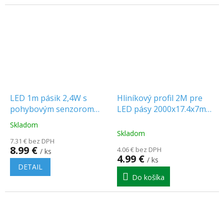
LED 1m pásik 2,4W s
Hliníkový profil 2M pre
pohybovým senzorom
LED pásy 2000x17.4x7mm
(4xAAA)
s difúzorom a úchytmi
Skladom
Priemerné
Skladom
hodnotenie
7.31 € bez DPH
produktu
8.99 €
4.06 € bez DPH
/ ks
je
4.99 €
/ ks
4.9
DETAIL
z
Do košíka
5
hviezdičiek.