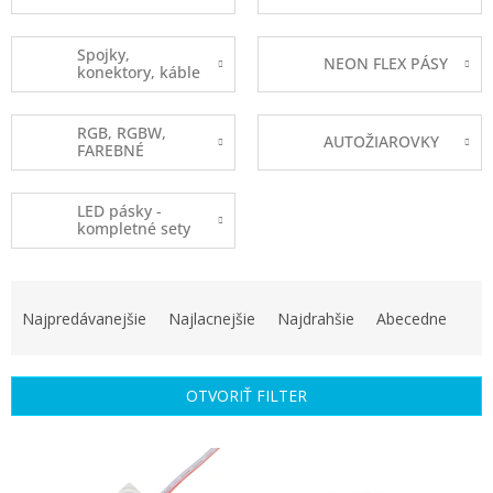
Spojky,
NEON FLEX PÁSY
konektory, káble
RGB, RGBW,
AUTOŽIAROVKY
FAREBNÉ
LED pásky -
kompletné sety
R
a
Najpredávanejšie
Najlacnejšie
Najdrahšie
Abecedne
d
e
n
OTVORIŤ FILTER
i
e
V
p
ý
r