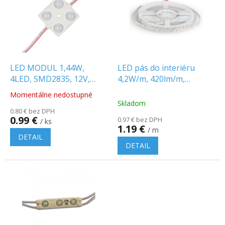
p
o
i
d
s
u
p
k
r
t
o
o
d
LED MODUL 1,44W,
LED pás do interiéru
v
u
4LED, SMD2835, 12V,
4,2W/m, 420lm/m,
k
IP68
60LED/SMD 3528, IP20,
Momentálne nedostupné
Priemerné
t
12V
Skladom
hodnotenie
o
0.80 € bez DPH
produktu
0.99 €
0.97 € bez DPH
v
/ ks
je
1.19 €
/ m
5.0
DETAIL
z
DETAIL
5
hviezdičiek.