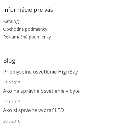
i
p
i
e
ä
e
Informácie pre vás
p
t
r
Katalóg
i
v
e
Obchodné podmienky
k
y
Reklamačné podmienky
v
ý
p
i
Blog
s
u
Priemyselné osvetlenie HighBay
13.9.2017
Ako na správne osvetlenie v byte
12.1.2017
Ako si správne vybrať LED
30.8.2016