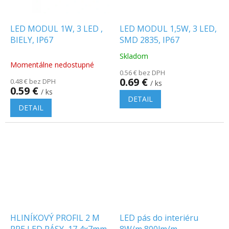
LED MODUL 1W, 3 LED ,
LED MODUL 1,5W, 3 LED,
BIELY, IP67
SMD 2835, IP67
Skladom
Priemerné
Momentálne nedostupné
hodnotenie
0.56 € bez DPH
produktu
0.69 €
0.48 € bez DPH
/ ks
je
0.59 €
/ ks
5.0
DETAIL
z
DETAIL
5
hviezdičiek.
HLINÍKOVÝ PROFIL 2 M
LED pás do interiéru