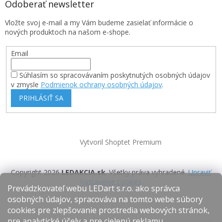
Odoberať newsletter
Vložte svoj e-mail a my Vám budeme zasielať informácie o
nových produktoch na našom e-shope.
Email
Súhlasím so spracovávaním poskytnutých osobných údajov
v zmysle
Podmienok ochrany osobných údajov
.
PRIHLÁSIŤ SA
Vytvoril Shoptet Premium
Copyright 2026
LEDAKCIA.sk
. Všetky práva vyhradené.
Upraviť
nastavenie cookies
Prevádzkovateľ webu LEDart s.r.o. ako správca
osobných údajov, spracováva na tomto webe súbory
cookies pre zlepšovanie prostredia webových stránok,
pre analytické účely a pre cielenú reklamu.