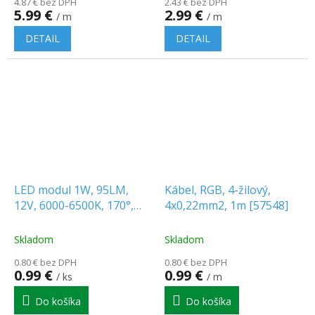
4.87 € bez DPH
2.43 € bez DPH
5.99 €
2.99 €
/ m
/ m
DETAIL
DETAIL
LED modul 1W, 95LM,
Kábel, RGB, 4-žilový,
12V, 6000-6500K, 170°,
4x0,22mm2, 1m [57548]
LED line [243400]
Skladom
Skladom
0.80 € bez DPH
0.80 € bez DPH
0.99 €
0.99 €
/ ks
/ m
Do košíka
Do košíka