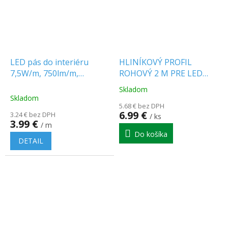
LED pás do interiéru
HLINÍKOVÝ PROFIL
7,5W/m, 750lm/m,
ROHOVÝ 2 M PRE LED
120LED/m, SMD 2835,
PÁSY, 15,8 X 15,8 MM
Skladom
Priemerné
24V, IP20
Skladom
hodnotenie
5.68 € bez DPH
produktu
6.99 €
3.24 € bez DPH
/ ks
je
3.99 €
/ m
5.0
Do košíka
z
DETAIL
5
hviezdičiek.