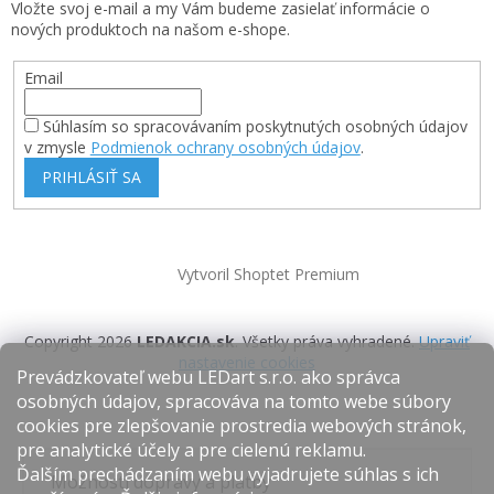
Vložte svoj e-mail a my Vám budeme zasielať informácie o
nových produktoch na našom e-shope.
Email
Súhlasím so spracovávaním poskytnutých osobných údajov
v zmysle
Podmienok ochrany osobných údajov
.
PRIHLÁSIŤ SA
Vytvoril Shoptet Premium
Copyright 2026
LEDAKCIA.sk
. Všetky práva vyhradené.
Upraviť
nastavenie cookies
Prevádzkovateľ webu LEDart s.r.o. ako správca
osobných údajov, spracováva na tomto webe súbory
cookies pre zlepšovanie prostredia webových stránok,
pre analytické účely a pre cielenú reklamu.
Ďalším prechádzaním webu vyjadrujete súhlas s ich
Možnosti dopravy a platby