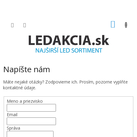
Prejsť
na
obsah
NÁKU
KOŠÍK
Napíšte nám
Máte nejaké otázky? Zodpovieme ich. Prosím, pozorne vyplňte
kontaktné údaje.
Meno a priezvisko
Email
Správa