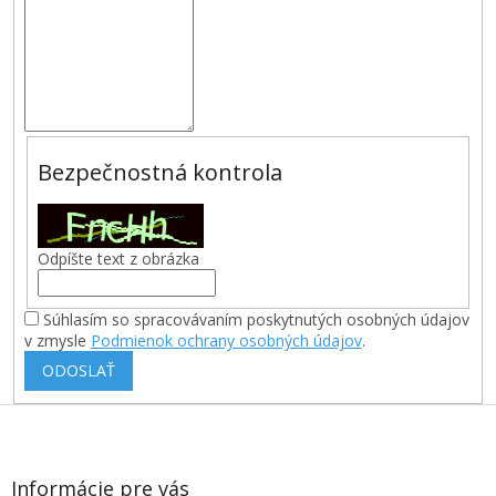
Bezpečnostná kontrola
Odpíšte text z obrázka
Súhlasím so spracovávaním poskytnutých osobných údajov
v zmysle
Podmienok ochrany osobných údajov
.
ODOSLAŤ
Z
á
p
ä
Informácie pre vás