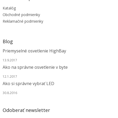
t
Katalóg
i
e
Obchodné podmienky
Reklamačné podmienky
Blog
Priemyselné osvetlenie HighBay
13.9.2017
Ako na správne osvetlenie v byte
12.1.2017
Ako si správne vybrať LED
30.8.2016
Odoberať newsletter