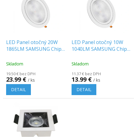
p
o
i
d
s
u
p
k
r
t
o
o
d
LED Panel otočný 20W
LED Panel otočný 10W
v
u
1865LM SAMSUNG Chip
1040LM SAMSUNG Chip
k
25° IP20
25° IP20
t
Skladom
Skladom
o
19.50 € bez DPH
11.37 € bez DPH
v
23.99 €
13.99 €
/ ks
/ ks
DETAIL
DETAIL