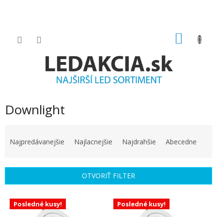
Prejsť
na
obsah
NÁKU
KOŠÍK
Downlight
R
a
Najpredávanejšie
Najlacnejšie
Najdrahšie
Abecedne
d
e
n
OTVORIŤ FILTER
i
e
V
p
Posledné kusy!
Posledné kusy!
ý
r