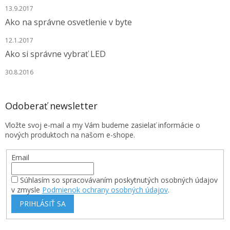
s
13.9.2017
u
Ako na správne osvetlenie v byte
12.1.2017
Ako si správne vybrať LED
30.8.2016
Odoberať newsletter
Vložte svoj e-mail a my Vám budeme zasielať informácie o
nových produktoch na našom e-shope.
Email
Súhlasím so spracovávaním poskytnutých osobných údajov
v zmysle
Podmienok ochrany osobných údajov
.
PRIHLÁSIŤ SA