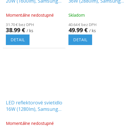
20W (1600lm), Samsung
36W (2880lm), Samsung
chip, 38°
chip, 38°
Momentálne nedostupné
Skladom
31.70 € bez DPH
40.64 € bez DPH
38.99 €
49.99 €
/ ks
/ ks
DETAIL
DETAIL
LED reflektorové svietidlo
16W (1280lm), Samsung
chip, 38°
Momentálne nedostupné