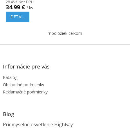
28.45 € bez DPH
34.99 €
/ ks
DETAIL
7
položiek celkom
O
v
l
Z
á
á
d
p
a
ä
Informácie pre vás
c
t
i
Katalóg
i
e
e
p
Obchodné podmienky
r
Reklamačné podmienky
v
k
y
v
Blog
ý
p
Priemyselné osvetlenie HighBay
i