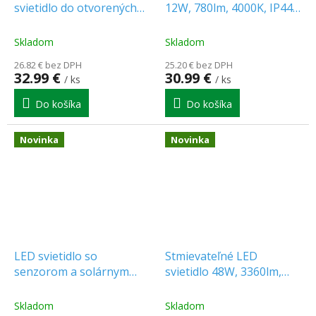
svietidlo do otvorených
12W, 780lm, 4000K, IP44,
priestorov 1W, IP54,
60cm, chróm [WO828-CR]
AUTOTEST [C90-TLR2-
Skladom
Skladom
1SO-AT3H-CNBOP]
26.82 € bez DPH
25.20 € bez DPH
32.99 €
30.99 €
/ ks
/ ks
Do košíka
Do košíka
Novinka
Novinka
LED svietidlo so
Stmievateľné LED
senzorom a solárnym
svietidlo 48W, 3360lm,
panelom 9W, 850lm, IP54,
CCT, čierny rám
3600mAh [WO7203]
[WO8014]
Skladom
Skladom