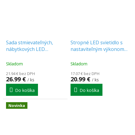
Sada stmievateľných,
Stropné LED svietidlo s
nábytkových LED
nastaviteľným výkonom
svietidiel 3x3W, 4100K,
21/32/42W, max. 4200lm,
3x30cm [WO218]
CCT, IP54, Ø48cm
Skladom
Skladom
[WO831]
21.94 € bez DPH
17.07 € bez DPH
26.99 €
20.99 €
/ ks
/ ks
Do košíka
Do košíka
Novinka