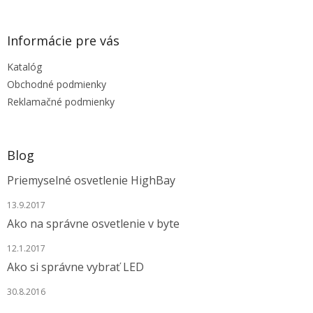
a
c
á
n
i
p
i
e
ä
e
Informácie pre vás
p
t
r
Katalóg
i
v
e
Obchodné podmienky
k
y
Reklamačné podmienky
v
ý
p
i
Blog
s
u
Priemyselné osvetlenie HighBay
13.9.2017
Ako na správne osvetlenie v byte
12.1.2017
Ako si správne vybrať LED
30.8.2016