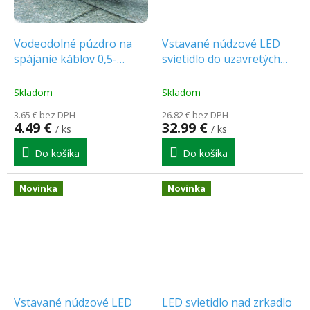
Vodeodolné púzdro na
Vstavané núdzové LED
spájanie káblov 0,5-
svietidlo do uzavretých
2,5mm², Ø 5-9mm, IP68,
priestorov 1W, IP54,
[WW005]
AUTOTEST [C90-TLR2-
Skladom
Skladom
1SC-AT3H-CNBOP]
3.65 € bez DPH
26.82 € bez DPH
4.49 €
32.99 €
/ ks
/ ks
Do košíka
Do košíka
Novinka
Novinka
Vstavané núdzové LED
LED svietidlo nad zrkadlo