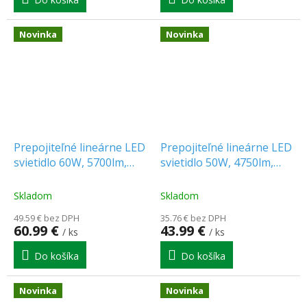
Novinka
Novinka
Prepojiteľné lineárne LED
Prepojiteľné lineárne LED
svietidlo 60W, 5700lm,
svietidlo 50W, 4750lm,
CCT, 150cm [WO2004-1]
CCT, 120cm [WO2003-1]
Skladom
Skladom
49.59 € bez DPH
35.76 € bez DPH
60.99 €
43.99 €
/ ks
/ ks
Do košíka
Do košíka
Novinka
Novinka