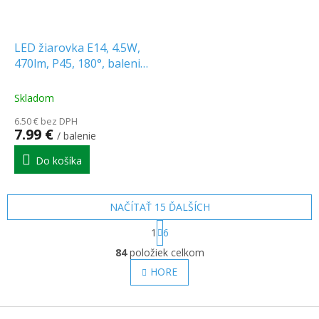
LED žiarovka E14, 4.5W,
470lm, P45, 180°, balenie
6ks
Skladom
6.50 € bez DPH
7.99 €
/ balenie
Do košíka
NAČÍTAŤ 15 ĎALŠÍCH
S
1
6
t
O
r
84
položiek celkom
v
á
l
HORE
n
á
k
o
d
v
Z
a