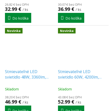
26.82 € bez DPH
30.07 € bez DPH
32.99 €
36.99 €
/ ks
/ ks
Do košíka
Do košíka
Novinka
Novinka
Stmievateľné LED
Stmievateľné LED
svietidlo 48W, 3360lm,
svietidlo 60W, 4200lm,
CCT, dubový rám
CCT, dubový rám
[WO8005]
[WO8006]
Skladom
Skladom
38.20 € bez DPH
43.08 € bez DPH
46.99 €
52.99 €
/ ks
/ ks
Do košíka
Do košíka