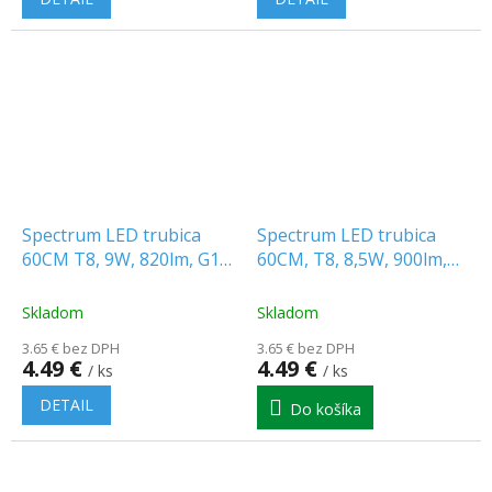
Spectrum LED trubica
Spectrum LED trubica
60CM T8, 9W, 820lm, G13,
60CM, T8, 8,5W, 900lm,
nanoplast
G13, sklo, 4000K (LED
štartér nie je v balení)
Skladom
Skladom
[WOJ+22301_8.5W]
3.65 € bez DPH
3.65 € bez DPH
4.49 €
4.49 €
/ ks
/ ks
DETAIL
Do košíka