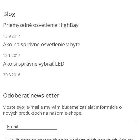
ý
p
i
Blog
s
u
Priemyselné osvetlenie HighBay
13.9.2017
Ako na správne osvetlenie v byte
12.1.2017
Ako si správne vybrať LED
30.8.2016
Odoberať newsletter
Vložte svoj e-mail a my Vám budeme zasielať informácie o
nových produktoch na našom e-shope.
Email