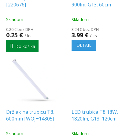
v
u
[220676]
900lm, G13, 60cm
k
t
Skladom
Skladom
o
0.20 € bez DPH
3.24 € bez DPH
v
0.25 €
3.99 €
/ ks
/ ks
DETAIL
Do košíka
Držiak na trubicu T8,
LED trubica T8 18W,
600mm [WOJ+14305]
1820lm, G13, 120cm
Skladom
Skladom