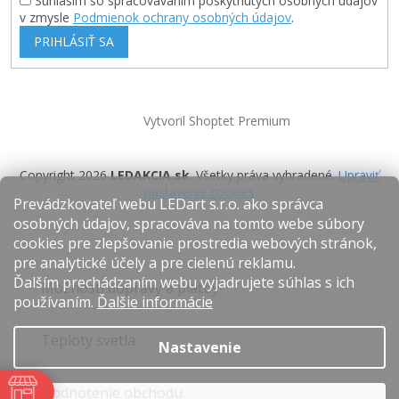
Súhlasím so spracovávaním poskytnutých osobných údajov
v zmysle
Podmienok ochrany osobných údajov
.
PRIHLÁSIŤ SA
Vytvoril Shoptet Premium
Copyright 2026
LEDAKCIA.sk
. Všetky práva vyhradené.
Upraviť
nastavenie cookies
Prevádzkovateľ webu LEDart s.r.o. ako správca
osobných údajov, spracováva na tomto webe súbory
cookies pre zlepšovanie prostredia webových stránok,
pre analytické účely a pre cielenú reklamu.
Ďalším prechádzaním webu vyjadrujete súhlas s ich
Možnosti dopravy a platby
používaním.
Ďalšie informácie
Teploty svetla
Nastavenie
Hodnotenie obchodu