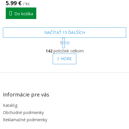
5.99 €
/ ks
je
5.0
Do košíka
z
5
hviezdičiek.
NAČÍTAŤ 15 ĎALŠÍCH
S
1
10
t
O
r
142
položiek celkom
v
á
l
HORE
n
á
k
o
d
v
Z
a
a
c
á
n
i
p
i
e
ä
e
Informácie pre vás
p
t
r
Katalóg
i
v
e
Obchodné podmienky
k
y
Reklamačné podmienky
v