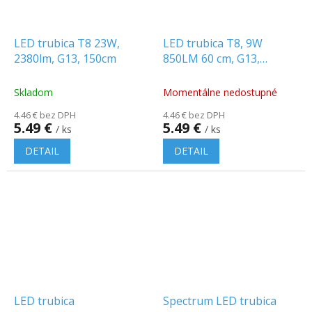
LED trubica T8 23W,
LED trubica T8, 9W
2380lm, G13, 150cm
850LM 60 cm, G13,
SAMSUNG, NANO plast
Skladom
Momentálne nedostupné
4.46 € bez DPH
4.46 € bez DPH
5.49 €
5.49 €
/ ks
/ ks
DETAIL
DETAIL
LED trubica
Spectrum LED trubica