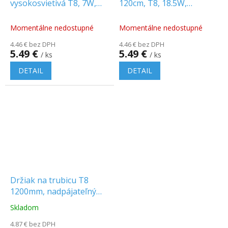
vysokosvietivá T8, 7W,
120cm, T8, 18.5W,
G13, NANO plast, 60 cm
2000lm, G13, nanoplast
Momentálne nedostupné
Momentálne nedostupné
4.46 € bez DPH
4.46 € bez DPH
5.49 €
5.49 €
/ ks
/ ks
DETAIL
DETAIL
Držiak na trubicu T8
1200mm, nadpájateľný
[WOJ+14306]
Skladom
Priemerné
hodnotenie
4.87 € bez DPH
produktu