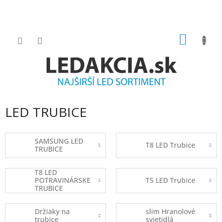
Prejsť
na
obsah
NÁKU
KOŠÍK
LED TRUBICE
SAMSUNG LED
T8 LED Trubice
TRUBICE
T8 LED
POTRAVINÁRSKE
T5 LED Trubice
TRUBICE
Držiaky na
slim Hranolové
trubice
svietidlá