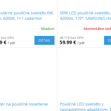
olárne pouličné svietidlo 6W,
50W LED pouličné svietidlo,
, 6000K, 1+1 zadarmo!
4200lm, 110°, SAMSUNG chi
PACK!
Skladom
Momentálne ned
€ bez DPH
48.77 € bez DPH
DETAIL
D
99 €
59.99 €
/ pár
/ pár
ér na pouličné osvetlenie
Pouličné LED svietidlo s
nastaviteľným adaptérom, 