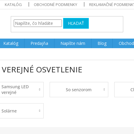
KATALÓG
OBCHODNÉ PODMIENKY
REKLAMAČNÉ PODMIENK
HĽADAŤ
Katalóg
Predajňa
Napíšte nám
Blog
Obchod
 VEREJNÉ OSVETLENIE
Samsung LED
So senzorom
Cl
verejné
osvetlenie
Solárne