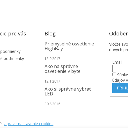
v
ý
p
i
s
u
cie pre vás
Blog
Odobera
Priemyselné osvetlenie
Vložte sv
HighBay
nových pr
 podmienky
é podmienky
13.9.2017
Email
Ako na správne
osvetlenie v byte
Súhla
údajov 
12.1.2017
PRIHL
Ako si správne vybrať
LED
30.8.2016
é.
Upraviť nastavenie cookies