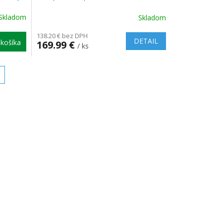
01071]
Skladom
Skladom
Priemerné
hodnotenie
138.20 € bez DPH
produktu
DETAIL
košíka
169.99 €
/ ks
je
5.0
z
5
hviezdičiek.