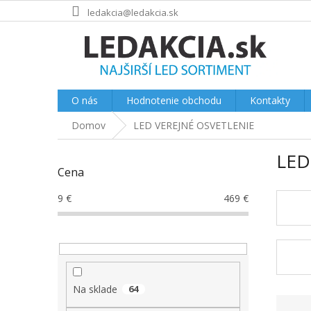
Prejsť
ledakcia@ledakcia.sk
na
obsah
O nás
Hodnotenie obchodu
Kontakty
Domov
LED VEREJNÉ OSVETLENIE
B
LED
o
Cena
č
n
9
€
469
€
ý
p
a
n
e
l
Na sklade
64
R