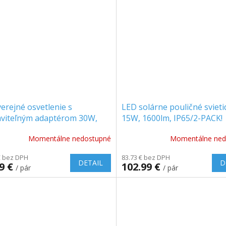
ičiek.
erejné osvetlenie s
LED solárne pouličné svieti
aviteľným adaptérom 30W,
15W, 1600lm, IP65/2-PACK!
lm, SAMSUNG CHIP, 1+1
Momentálne nedostupné
Momentálne ned
rmo!
€ bez DPH
83.73 € bez DPH
DETAIL
D
99 €
102.99 €
/ pár
/ pár