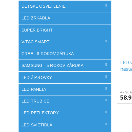
z
5
DETSKÉ OSVETLENIE
hviezd
LED ZRKADLÁ
SUPER BRIGHT
V-TAC SMART
CREE - 6 ROKOV ZÁRUKA
LED v
SAMSUNG - 5 ROKOV ZÁRUKA
nast
3000
LED ŽIAROVKY
zada
LED PANELY
47.96 
58.
LED TRUBICE
LED REFLEKTORY
LED SVIETIDLÁ