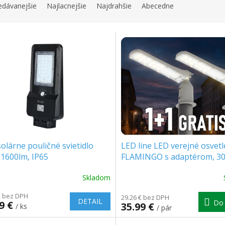
edávanejšie
Najlacnejšie
Najdrahšie
Abecedne
olárne pouličné svietidlo
LED line LED verejné osvetl
1600lm, IP65
FLAMINGO s adaptérom, 3
3000lm, IP65, 4000K, sivé, 
Skladom
zadarmo! [203785]
erné
tenie
€ bez DPH
ktu
29.26 € bez DPH
DETAIL
Do 
99 €
35.99 €
/ ks
/ pár