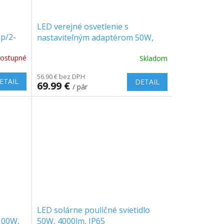
LED verejné osvetlenie s
p/2-
nastaviteľným adaptérom 50W,
4700lm, 100° SAMSUNG CHIP, 1+1
ostupné
Skladom
zadarmo!
56.90 € bez DPH
ETAIL
DETAIL
69.99 €
/ pár
LED solárne pouličné svietidlo
100W,
50W, 4000lm, IP65