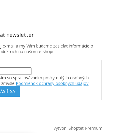
ť newsletter
oj e-mail a my Vám budeme zasielať informácie o
oduktoch na našom e-shope.
sím so spracovávaním poskytnutých osobných
v zmysle
Podmienok ochrany osobných údajov
.
ÁSIŤ SA
Vytvoril Shoptet Premium