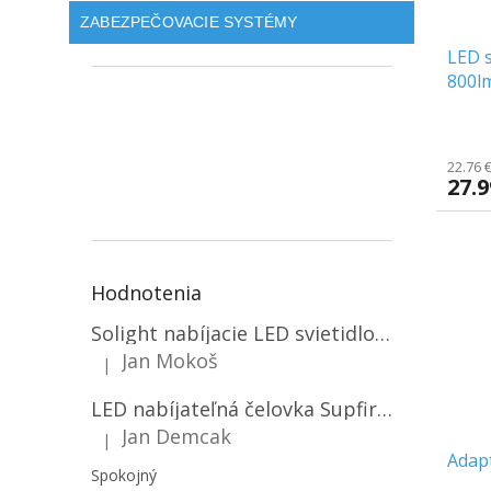
ZABEZPEČOVACIE SYSTÉMY
LED s
800lm
22.76 
27.
Hodnotenia
Solight nabíjacie LED svietidlo, 600lm, 2200mAh Li-Ion, USB nabíjanie [WN22]
Jan Mokoš
|
Hodnotenie produktu je 5 z 5 hviezdičiek.
LED nabíjateľná čelovka Supfire HL06, 3 módy + SOS + senzor, nabíjanie cez Micro-USB, 5W, 500lm, 300m
Jan Demcak
|
Hodnotenie produktu je 5 z 5 hviezdičiek.
Adapt
Spokojný