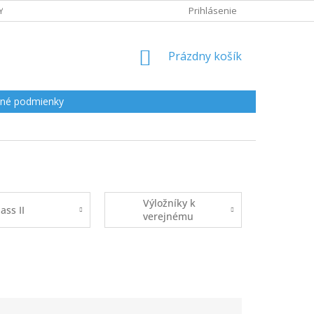
Y
Prihlásenie
NÁKUPNÝ
Prázdny košík
KOŠÍK
né podmienky
Výložníky k
ass II
verejnému
osvetleniu