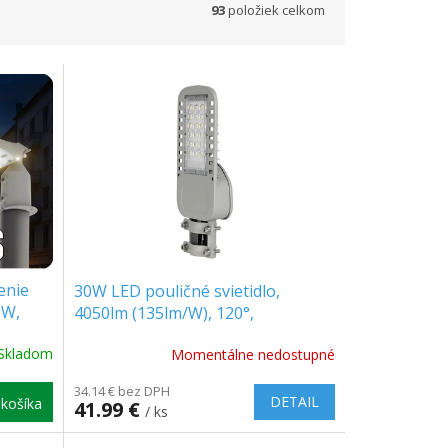
93
položiek celkom
enie
30W LED pouličné svietidlo,
0W,
4050lm (135lm/W), 120°,
1+1
SAMSUNG chip
Skladom
Momentálne nedostupné
34.14 € bez DPH
DETAIL
košíka
41.99 €
/ ks