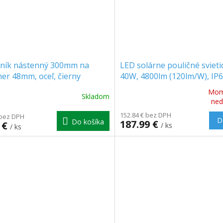
žník nástenný 300mm na
LED solárne pouličné svieti
er 48mm, oceľ, čierny
40W, 4800lm (120lm/W), IP
0687]
Mom
Skladom
Priemerné
ned
hodnotenie
152.84 € bez DPH
 bez DPH
produktu
D
Do košíka
187.99 €
 €
/ ks
je
/ ks
5.0
z
5
hviezdičiek.