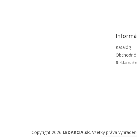
Z
á
p
ä
t
Informá
i
e
Katalóg
Obchodné
Reklamačn
Copyright 2026
LEDAKCIA.sk
. Všetky práva vyhraden