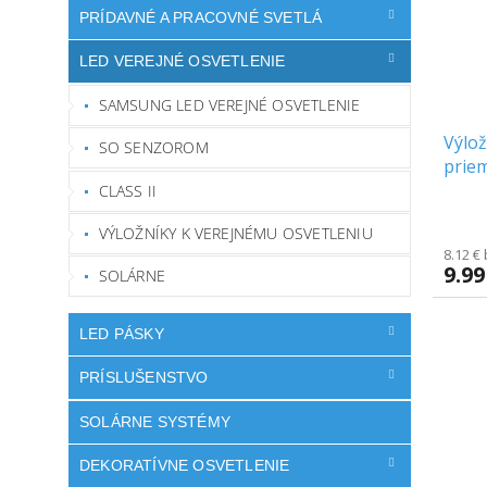
PRÍDAVNÉ A PRACOVNÉ SVETLÁ
LED VEREJNÉ OSVETLENIE
SAMSUNG LED VEREJNÉ OSVETLENIE
Výlo
SO SENZOROM
priem
[EC2
CLASS II
VÝLOŽNÍKY K VEREJNÉMU OSVETLENIU
8.12 €
9.99
SOLÁRNE
LED PÁSKY
PRÍSLUŠENSTVO
SOLÁRNE SYSTÉMY
DEKORATÍVNE OSVETLENIE