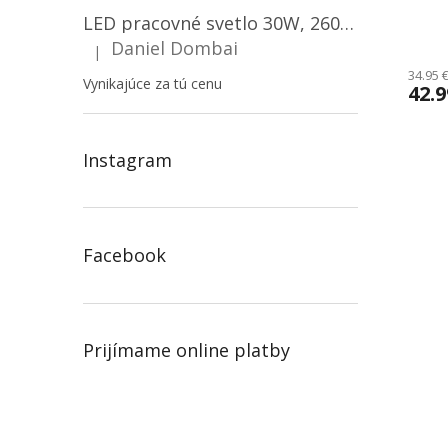
LED pracovné svetlo 30W, 2600LM, 12V/24V, IP67/2-PACK! [LB0087]
Priem
Daniel Dombai
|
hodno
Hodnotenie produktu je 5 z 5 hviezdičiek.
produ
34.95 
Vynikajúce za tú cenu
42.
je
5.0
z
5
Instagram
hviezd
Facebook
Prijímame online platby