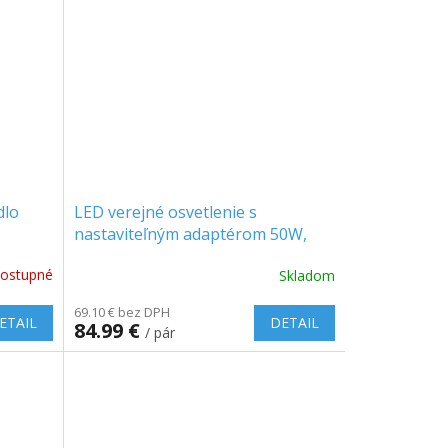
dlo
LED verejné osvetlenie s
nastaviteľným adaptérom 50W,
5740lm, 115°, SAMSUNG CHIP,
ostupné
Skladom
4000K, 1+1 zadarmo!
69.10 € bez DPH
ETAIL
DETAIL
84.99 €
/ pár