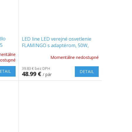
dlo
LED line LED verejné osvetlenie
65
FLAMINGO s adaptérom, 50W,
5000lm, IP65, 4000K, sivé, 1+1
entálne
Momentálne nedostupné
zadarmo! [203792]
ostupné
39.83 € bez DPH
ETAIL
DETAIL
48.99 €
/ pár