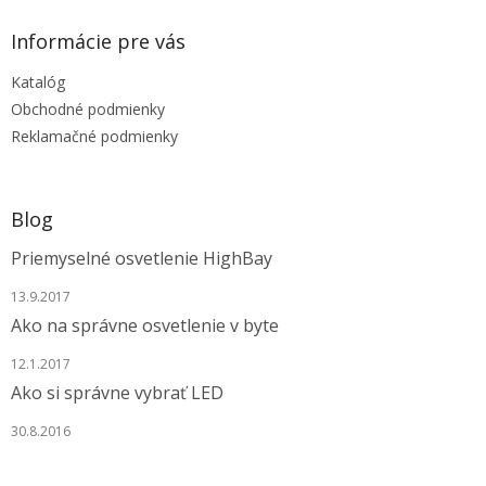
n
i
p
i
e
ä
e
Informácie pre vás
p
t
r
Katalóg
i
v
e
Obchodné podmienky
k
y
Reklamačné podmienky
v
ý
p
i
Blog
s
u
Priemyselné osvetlenie HighBay
13.9.2017
Ako na správne osvetlenie v byte
12.1.2017
Ako si správne vybrať LED
30.8.2016