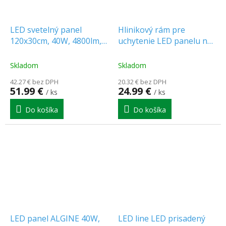
LED svetelný panel
Hlinikový rám pre
120x30cm, 40W, 4800lm,
uchytenie LED panelu na
4000K, UGR<19 [WO26-
stenu - 30x120cm
W]
Skladom
Skladom
42.27 € bez DPH
20.32 € bez DPH
51.99 €
24.99 €
/ ks
/ ks
Do košíka
Do košíka
LED panel ALGINE 40W,
LED line LED prisadený