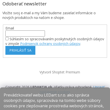
Odoberať newsletter
Vložte svoj e-mail a my Vám budeme zasielať informácie o
nových produktoch na našom e-shope.
Email
Súhlasím so spracovávaním poskytnutých osobných údajov
v zmysle
Podmienok ochrany osobných údajov
.
PRIHLÁSIŤ SA
Vytvoril Shoptet Premium
Copyright 2026
LEDAKCIA.sk
. Všetky práva vyhradené.
Upraviť
nastavenie cookies
Prevádzkovateľ webu LEDart s.r.o. ako správca
osobných údajov, spracováva na tomto webe súbory
cookies pre zlepšovanie prostredia webových stránok,