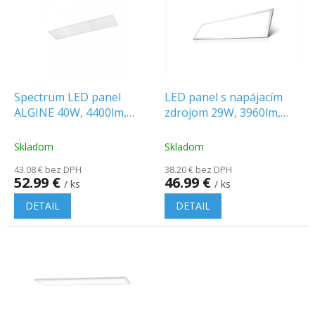
p
o
i
d
s
u
p
k
r
t
o
o
d
Spectrum LED panel
LED panel s napájacím
v
u
ALGINE 40W, 4400lm,
zdrojom 29W, 3960lm,
k
UGR<19, 120°, 120x30cm
120x30cm, IP20
t
Skladom
Skladom
o
43.08 € bez DPH
38.20 € bez DPH
v
52.99 €
46.99 €
/ ks
/ ks
DETAIL
DETAIL