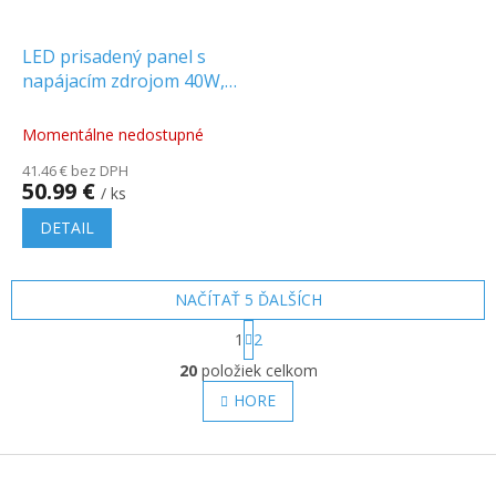
LED prisadený panel s
napájacím zdrojom 40W,
4400lm, 120x30cm
Momentálne nedostupné
41.46 € bez DPH
50.99 €
/ ks
DETAIL
NAČÍTAŤ 5 ĎALŠÍCH
S
1
2
t
O
r
20
položiek celkom
v
á
l
HORE
n
á
k
o
d
v
Z
a
a
c
á