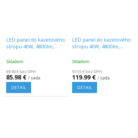
LED panel do kazetového
LED panel do kazetového
stropu 40W, 4800lm,
stropu 40W, 4800lm,
Backlit, 120x30cm, 2+4
Backlit, 120x30cm/6-
zadarmo!
PACK!
Skladom
Skladom
69.90 € bez DPH
97.55 € bez DPH
85.98 €
119.99 €
/ sada
/ sada
DETAIL
DETAIL