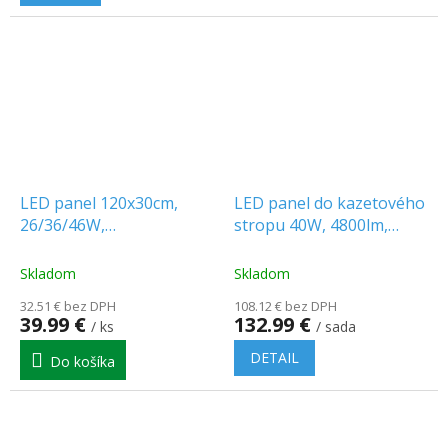
5
hviezdičiek.
LED panel 120x30cm,
LED panel do kazetového
26/36/46W,
stropu 40W, 4800lm,
3120/4320/5520lm, CCT
Backlit, 120x30cm/6-
[SLI035083CCT_PW]
PACK!
Skladom
Skladom
32.51 € bez DPH
108.12 € bez DPH
39.99 €
132.99 €
/ ks
/ sada
DETAIL
Do košíka