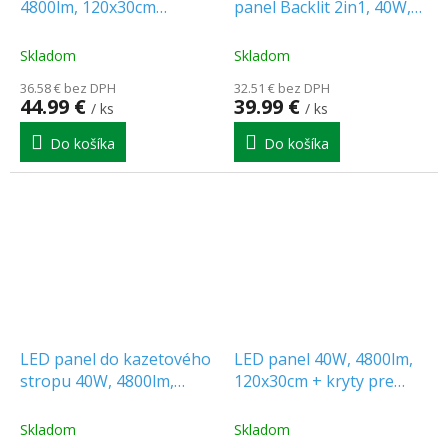
4800lm, 120x30cm
panel Backlit 2in1, 40W,
[SLI035091NW_PW]
4000lm, 4000K, 120x30cm,
čierny [203952]
Skladom
Skladom
36.58 € bez DPH
32.51 € bez DPH
44.99 €
39.99 €
/ ks
/ ks
Do košíka
Do košíka
LED panel do kazetového
LED panel 40W, 4800lm,
stropu 40W, 4800lm,
120x30cm + kryty pre
Backlit, 120x30cm
uchytenie/6-PACK!
Skladom
Skladom