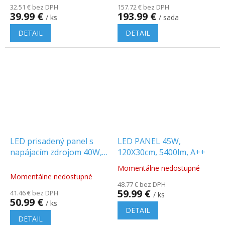
32.51 € bez DPH
157.72 € bez DPH
39.99 €
193.99 €
/ ks
/ sada
DETAIL
DETAIL
LED prisadený panel s
LED PANEL 45W,
napájacím zdrojom 40W,
120X30cm, 5400lm, A++
4400lm, 120x30cm
Momentálne nedostupné
Priemerné
Momentálne nedostupné
hodnotenie
48.77 € bez DPH
produktu
59.99 €
41.46 € bez DPH
/ ks
je
50.99 €
/ ks
5.0
DETAIL
z
DETAIL