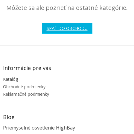
Môžete sa ale pozrieť na ostatné kategórie.
SPÄŤ DO OBCHODU
Z
á
p
ä
Informácie pre vás
t
Katalóg
i
e
Obchodné podmienky
Reklamačné podmienky
Blog
Priemyselné osvetlenie HighBay