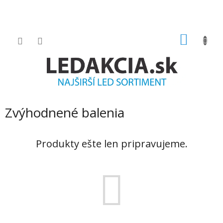
Prejsť
na
obsah
NÁKU
KOŠÍK
Zvýhodnené balenia
Produkty ešte len pripravujeme.