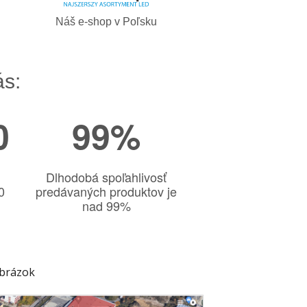
Náš e-shop v Poľsku
ás:
0
99%
Dlhodobá spoľahlivosť
0
predávaných produktov je
nad 99%
obrázok