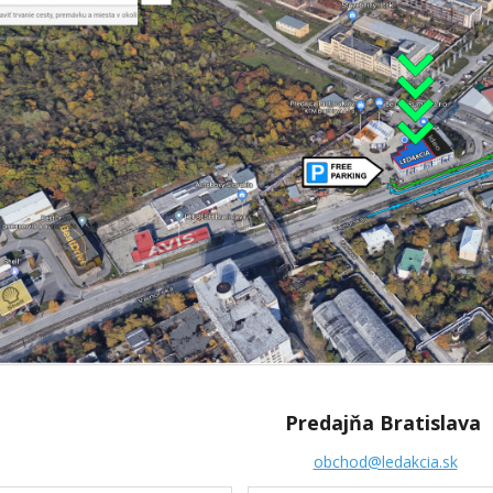
Predajňa Bratislava
obchod@ledakcia.sk