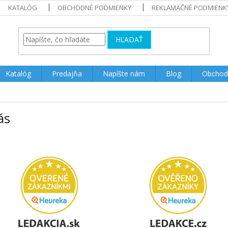
KATALÓG
OBCHODNÉ PODMIENKY
REKLAMAČNÉ PODMIENK
HĽADAŤ
Katalóg
Predajňa
Napíšte nám
Blog
Obchod
ás