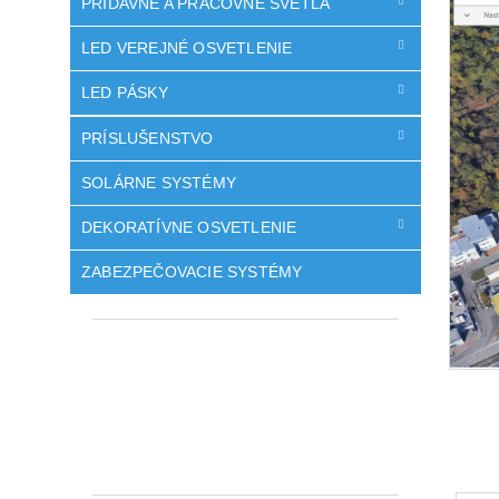
PRÍDAVNÉ A PRACOVNÉ SVETLÁ
LED VEREJNÉ OSVETLENIE
LED PÁSKY
PRÍSLUŠENSTVO
SOLÁRNE SYSTÉMY
DEKORATÍVNE OSVETLENIE
ZABEZPEČOVACIE SYSTÉMY