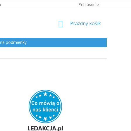
Y
Prihlásenie
NÁKUPNÝ
Prázdny košík
KOŠÍK
né podmienky