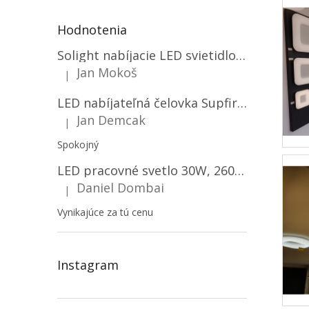
Hodnotenia
Solight nabíjacie LED svietidlo, 600lm, 2200mAh Li-Ion, USB nabíjanie [WN22]
Jan Mokoš
|
Hodnotenie produktu je 5 z 5 hviezdičiek.
LED nabíjateľná čelovka Supfire HL06, 3 módy + SOS + senzor, nabíjanie cez Micro-USB, 5W, 500lm, 300m
Jan Demcak
|
Hodnotenie produktu je 5 z 5 hviezdičiek.
Spokojný
LED pracovné svetlo 30W, 2600LM, 12V/24V, IP67/2-PACK! [LB0087]
Daniel Dombai
|
Hodnotenie produktu je 5 z 5 hviezdičiek.
Vynikajúce za tú cenu
Instagram