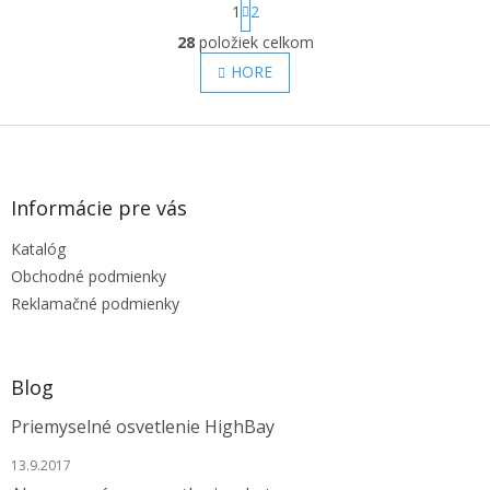
1
2
t
O
r
28
položiek celkom
v
á
l
HORE
n
á
k
o
d
v
Z
a
a
c
á
n
i
p
i
e
ä
e
Informácie pre vás
p
t
r
Katalóg
i
v
e
Obchodné podmienky
k
y
Reklamačné podmienky
v
ý
p
i
Blog
s
u
Priemyselné osvetlenie HighBay
13.9.2017