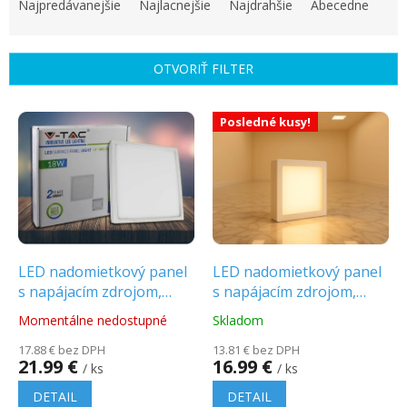
a
Najpredávanejšie
Najlacnejšie
Najdrahšie
Abecedne
d
e
n
OTVORIŤ FILTER
i
e
V
p
Posledné kusy!
ý
r
p
o
i
d
s
u
p
k
r
t
o
o
d
LED nadomietkový panel
LED nadomietkový panel
v
u
s napájacím zdrojom,
s napájacím zdrojom,
k
18W, 1440lm, štvorcový,
12W, 900lm, štvorcový
Momentálne nedostupné
Skladom
Priemerné
Priemerné
t
PREMIUM
hodnotenie
hodnotenie
o
17.88 € bez DPH
13.81 € bez DPH
produktu
produktu
21.99 €
16.99 €
v
/ ks
/ ks
je
je
5.0
5.0
DETAIL
DETAIL