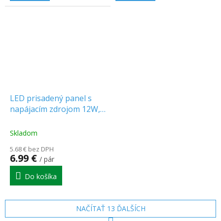
LED prisadený panel s
napájacím zdrojom 12W,
1320lm, zmena farby
3000K/4000K/6500K, 1+1
Skladom
zadarmo!
5.68 € bez DPH
6.99 €
/ pár
Do košíka
NAČÍTAŤ 13 ĎALŠÍCH
S