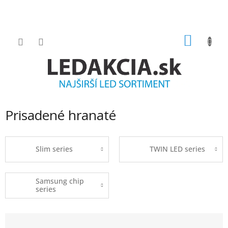
Prejsť
na
obsah
NÁKU
KOŠÍK
Prisadené hranaté
Slim series
TWIN LED series
Samsung chip
series
R