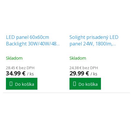
LED panel 60x60cm
Solight prisadený LED
Backlight 30W/40W/48W,
panel 24W, 1800lm,
3600/4800/5760lm,
štvorcový, 30x30cm, CCT
3000/4000/6000K, IP20
[WD175]
Skladom
Skladom
[SLI035073CCT_PW]
28.45 € bez DPH
24.38 € bez DPH
34.99 €
29.99 €
/ ks
/ ks
Do košíka
Do košíka