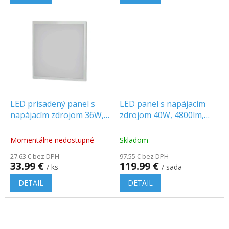
z
z
5
5
hviezdičiek.
hviezdičiek.
LED prisadený panel s
LED panel s napájacím
napájacím zdrojom 36W,
zdrojom 40W, 4800lm,
3960lm, 595x595mm, 2v1
60x60cm, CREE CHIP/10-
PACK!
Momentálne nedostupné
Skladom
27.63 € bez DPH
97.55 € bez DPH
33.99 €
119.99 €
/ ks
/ sada
DETAIL
DETAIL