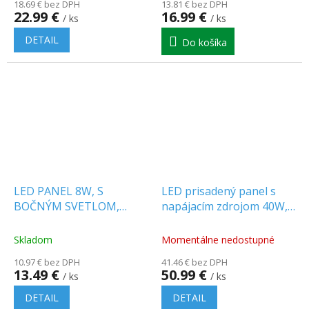
18.69 € bez DPH
13.81 € bez DPH
22.99 €
16.99 €
/ ks
/ ks
DETAIL
Do košíka
LED PANEL 8W, S
LED prisadený panel s
BOČNÝM SVETLOM,
napájacím zdrojom 40W,
800lm
4400lm, 120x30cm
Skladom
Momentálne nedostupné
10.97 € bez DPH
41.46 € bez DPH
13.49 €
50.99 €
/ ks
/ ks
DETAIL
DETAIL