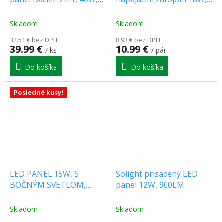
4000lm, 4000K, 120x30cm,
1980lm, CCT, Backlit,
čierny [203952]
štvorec, 1+1 zadarmo!
Skladom
Skladom
32.51 € bez DPH
8.93 € bez DPH
39.99 €
10.99 €
/ ks
/ pár
Do košíka
Do košíka
Posledné kusy!
LED PANEL 15W, S
Solight prisadený LED
BOČNÝM SVETLOM,
panel 12W, 900LM
ŠTVORCOVÝ
štvorcový 17x17cm CCT
ČIERNY [WD171-B]
Skladom
Skladom