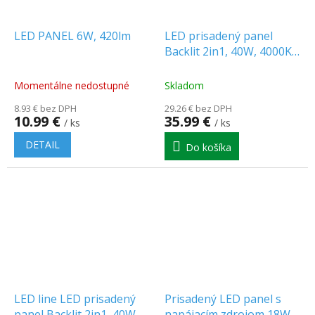
LED PANEL 6W, 420lm
LED prisadený panel
Backlit 2in1, 40W, 4000K
lm, 4000K, 60x60cm,
čierny [203938]
Momentálne nedostupné
Skladom
8.93 € bez DPH
29.26 € bez DPH
10.99 €
35.99 €
/ ks
/ ks
DETAIL
Do košíka
LED line LED prisadený
Prisadený LED panel s
panel Backlit 2in1, 40W,
napájacím zdrojom 18W,