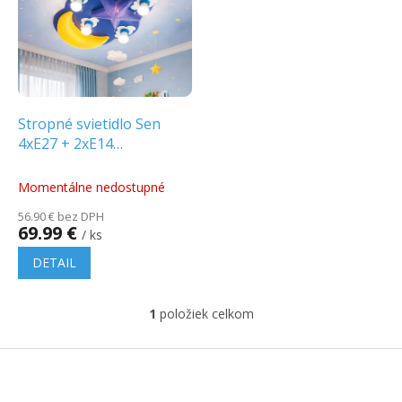
p
o
i
d
s
u
p
k
r
t
o
o
d
Stropné svietidlo Sen
v
u
4xE27 + 2xE14
k
[ZN170066CB]
t
Momentálne nedostupné
o
56.90 € bez DPH
v
69.99 €
/ ks
DETAIL
1
položiek celkom
O
v
l
Z
á
á
d
p