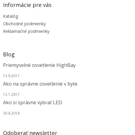
a
ä
Informácie pre vás
c
t
i
Katalóg
i
e
e
p
Obchodné podmienky
r
Reklamačné podmienky
v
k
y
v
Blog
ý
p
Priemyselné osvetlenie HighBay
i
s
13.9.2017
u
Ako na správne osvetlenie v byte
12.1.2017
Ako si správne vybrať LED
30.8.2016
Odoberať newsletter