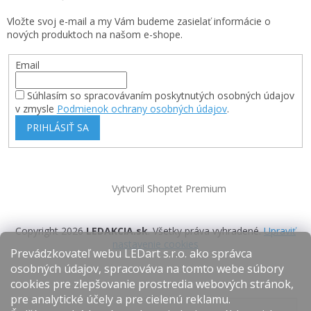
Vložte svoj e-mail a my Vám budeme zasielať informácie o
nových produktoch na našom e-shope.
Email
Súhlasím so spracovávaním poskytnutých osobných údajov
v zmysle
Podmienok ochrany osobných údajov
.
PRIHLÁSIŤ SA
Vytvoril Shoptet Premium
Copyright 2026
LEDAKCIA.sk
. Všetky práva vyhradené.
Upraviť
nastavenie cookies
Prevádzkovateľ webu LEDart s.r.o. ako správca
osobných údajov, spracováva na tomto webe súbory
cookies pre zlepšovanie prostredia webových stránok,
pre analytické účely a pre cielenú reklamu.