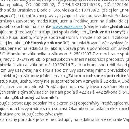
ká republika, IČO: 500 205 52, IČ DPH: SK2120146798 , DIČ: 2120146
ho súdu Bratislava I, oddiel: Sro, vložka č. : 107108/B, (ďalej len
„Pre
pujúci"
) pri uplatňovaní práv vyplývajúcich zo zodpovednosti Predá
zmluvy uzatvorenej medzi Kupujúcim a Predávajúcim na diaľku (ďalej
nického obchodu na stránke
www.ledakcia.sk
(ďalej len ako
„ledakcia
júceho (Predávajúci a Kupujúci spolu ďalej len
„Zmluvné strany"
) 
up Kupujúceho, ktorý je spotrebiteľom v zmysle § 52 ods. 4 zákona 
ďalej len ako
„Občiansky zákonník“
), pri uplatňovaní práv vyplývaj
zakúpeného na ledakcia.sk, ako aj úprava práv a povinností Zmluvných 
7 Občianskeho zákonníka a zákonom č. 250/2007 Z.z. o ochrane spot
j rady č. 372/1990 Zb. o priestupkoch v znení neskorších predpisov (
biteľa“
), ako aj zákonom č. 102/2014 Z.z. o ochrane spotrebiteľa pri 
 zmluvy uzavretej na diaľku alebo zmluvy uzavretej mimo prevádzko
í niektorých zákonov (ďalej len ako
„Zákon o ochrane spotrebiteľa 
up Kupujúceho, ktorý nie je spotrebiteľom v zmysle § 52 ods. 4 Obč
júcich zo zodpovednosti Predávajúceho za vady tovaru zakúpeného na 
ch strán s tým súvisiacich sa riadi podľa § 422 až § 442 zákona č. 
len ako
„Obchodný zákonník“
).
júci potvrdzuje odoslaním elektronickej objednávky Predávajúcem
júceho a bezvýhradne s ním súhlasí. Okamihom odoslania elektroni
k stáva pre Kupujúceho záväzným.
amačný poriadok je verejne dostupný na ledakcia.sk a v centrále Vaj