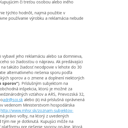
 Kupujúcim či treťou osobou alebo iného
e týchto hodnôt, najmä použitie v
ávne používanie výrobku a reklamácia nebude
 vybavil jeho reklamáciu alebo sa domnieva,
úceho so žiadosťou o nápravu. Ak predávajúci
na takúto žiadosť neodpovie v lehote do 30
tie alternatívneho riešenia sporu podľa
ľských sporov a o zmene a doplnení niektorých
h sporov“
). Príslušným subjektom na
á obchodná inšpekcia, ktorú je možné za
edzinárodných vzťahov a ARS, Prievozská 32,
bo
adr@soi.sk
alebo (ii) iná príslušná oprávnená
orov vedenom Ministerstvom hospodárska
e
http://www.mhsr.sk/zoznam-subjektov-
má právo voľby, na ktorý z uvedených
úd tým nie je dotknutá. Kupujúci môže na
 platformu pre riešenie sporov on-line, ktorá