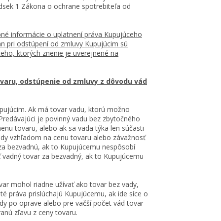
odsek 1 Zákona o ochrane spotrebiteľa od
né informácie o uplatnení práva Kupujúceho
n pri odstúpení od zmluvy Kupujúcim sú
eho, ktorých znenie je uverejnené na
ovaru, odstúpenie od zmluvy z dôvodu vád
pujúcim. Ak má tovar vadu, ktorú možno
 Predávajúci je povinný vadu bez zbytočného
nu tovaru, alebo ak sa vada týka len súčasti
ady vzhľadom na cenu tovaru alebo závažnosť
 za bezvadnú, ak to Kupujúcemu nespôsobí
ť vadný tovar za bezvadný, ak to Kupujúcemu
var mohol riadne užívať ako tovar bez vady,
té práva prislúchajú Kupujúcemu, ak ide síce o
dy po oprave alebo pre väčší počet vád tovar
ranú zľavu z ceny tovaru.