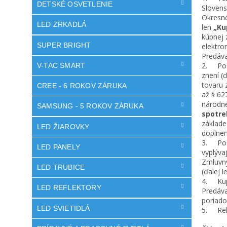
DETSKÉ OSVETLENIE
Slovens
Okresné
LED ZRKADLÁ
len
„Ku
kúpnej 
SUPER BRIGHT
elektro
Predáva
2. Post
V-TAC SMART
znení (
tovaru 
CREE - 6 ROKOV ZÁRUKA
až § 62
národne
SAMSUNG - 5 ROKOV ZÁRUKA
spotre
základe
LED ŽIAROVKY
doplnen
3. Post
LED PANELY
vyplýva
Zmluvný
LED TRUBICE
(ďalej 
4. Kupu
LED REFLEKTORY
Predáva
poriado
LED SVIETIDLÁ
5. Rekl