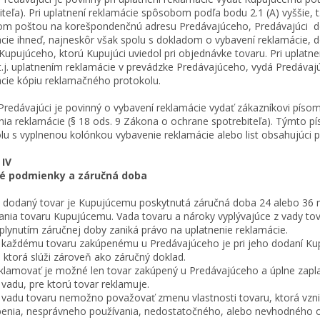
iteľa). Pri uplatnení reklamácie spôsobom podľa bodu 2.1 (A) vyššie, t
om poštou na korešpondenčnú adresu Predávajúceho, Predávajúci do
cie ihneď, najneskôr však spolu s dokladom o vybavení reklamácie,
Kupujúceho, ktorú Kupujúci uviedol pri objednávke tovaru. Pri uplat
 t.j. uplatnením reklamácie v prevádzke Predávajúceho, vydá Predáva
cie kópiu reklamačného protokolu.
dávajúci je povinný o vybavení reklamácie vydať zákazníkovi píso
nia reklamácie (§ 18 ods. 9 Zákona o ochrane spotrebiteľa). Týmto
lu s vyplnenou kolónkou vybavenie reklamácie alebo list obsahujúci
 IV
é podmienky a záručná doba
odaný tovar je Kupujúcemu poskytnutá záručná doba 24 alebo 36 m
nia tovaru Kupujúcemu. Vada tovaru a nároky vyplývajúce z vady to
plynutím záručnej doby zaniká právo na uplatnenie reklamácie.
aždému tovaru zakúpenému u Predávajúceho je pri jeho dodaní Kupu
, ktorá slúži zároveň ako záručný doklad.
amovať je možné len tovar zakúpený u Predávajúceho a úplne zaplat
 vadu, pre ktorú tovar reklamuje.
adu tovaru nemožno považovať zmenu vlastnosti tovaru, ktorá vznik
enia, nesprávneho používania, nedostatočného, alebo nevhodného o