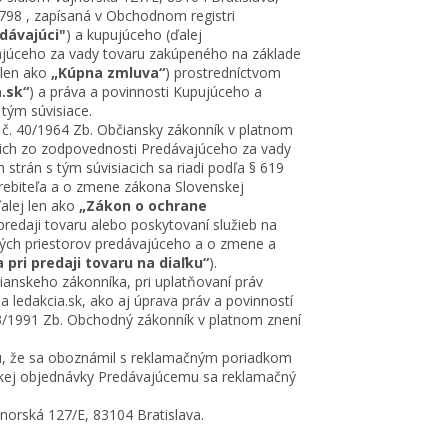
798 , zapísaná v Obchodnom registri
dávajúci"
) a kupujúceho (ďalej
vajúceho za vady tovaru zakúpeného na základe
 len ako
„Kúpna zmluva“
) prostredníctvom
.sk“
) a práva a povinnosti Kupujúceho a
s tým súvisiace.
č. 40/1964 Zb. Občiansky zákonník v platnom
úcich zo zodpovednosti Predávajúceho za vady
strán s tým súvisiacich sa riadi podľa § 619
rebiteľa a o zmene zákona Slovenskej
ďalej len ako
„Zákon o ochrane
predaji tovaru alebo poskytovaní služieb na
vých priestorov predávajúceho a o zmene a
pri predaji tovaru na diaľku“
).
ianskeho zákonníka, pri uplatňovaní práv
ledakcia.sk, ako aj úprava práv a povinností
513/1991 Zb. Obchodný zákonník v platnom znení
u, že sa oboznámil s reklamačným poriadkom
ckej objednávky Predávajúcemu sa reklamačný
norská 127/E, 83104 Bratislava.