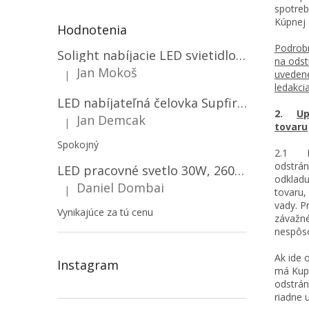
spotreb
Kúpnej 
Hodnotenia
Podrobn
Solight nabíjacie LED svietidlo, 600lm, 2200mAh Li-Ion, USB nabíjanie [WN22]
na odst
Jan Mokoš
uvedené
|
Hodnotenie produktu je 5 z 5 hviezdičiek.
ledakcia
LED nabíjateľná čelovka Supfire HL06, 3 módy + SOS + senzor, nabíjanie cez Micro-USB, 5W, 500lm, 300m
2.
Up
Jan Demcak
|
tovaru
Hodnotenie produktu je 5 z 5 hviezdičiek.
Spokojný
2.1 Pre
odstrán
LED pracovné svetlo 30W, 2600LM, 12V/24V, IP67/2-PACK! [LB0087]
odkladu
Daniel Dombai
|
tovaru,
Hodnotenie produktu je 5 z 5 hviezdičiek.
vady. P
Vynikajúce za tú cenu
závažné
nespôso
Ak ide 
Instagram
má Kupu
odstrán
riadne 