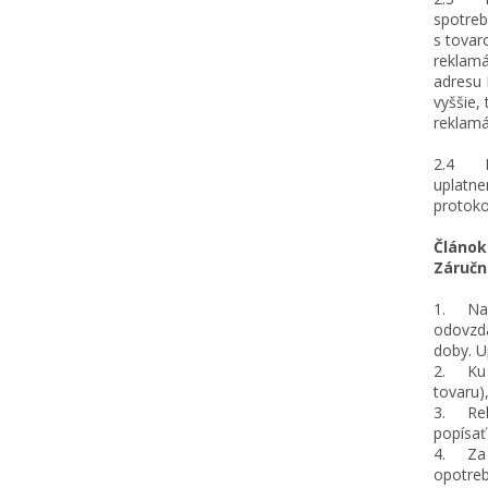
spotreb
s tovar
reklamá
adresu 
vyššie,
reklamá
2.4 Pre
uplatne
protoko
Článok
Záručn
1. Na d
odovzda
doby. U
2. Ku k
tovaru)
3. Rekl
popísať
4. Za v
opotreb