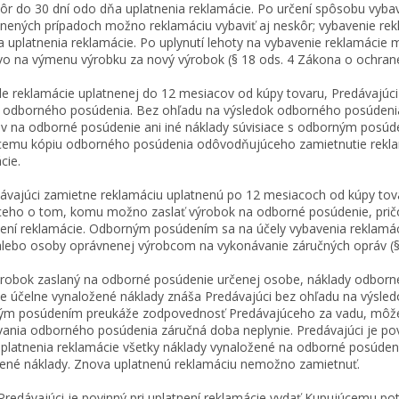
ôr do 30 dní odo dňa uplatnenia reklamácie. Po určení spôsobu vybav
ených prípadoch možno reklamáciu vybaviť aj neskôr; vybavenie rekl
 uplatnenia reklamácie. Po uplynutí lehoty na vybavenie reklamácie 
o na výmenu výrobku za nový výrobok (§ 18 ods. 4 Zákona o ochrane 
de reklamácie uplatnenej do 12 mesiacov od kúpy tovaru, Predávajúc
e odborného posúdenia. Bez ohľadu na výsledok odborného posúden
v na odborné posúdenie ani iné náklady súvisiace s odborným posúde
emu kópiu odborného posúdenia odôvodňujúceho zamietnutie reklam
cie.
ávajúci zamietne reklamáciu uplatnenú po 12 mesiacoch od kúpy tova
eho o tom, komu možno zaslať výrobok na odborné posúdenie, pričo
ení reklamácie. Odborným posúdením sa na účely vybavenia reklamácií
lebo osoby oprávnenej výrobcom na vykonávanie záručných opráv (§ 
ýrobok zaslaný na odborné posúdenie určenej osobe, náklady odborn
ce účelne vynaložené náklady znáša Predávajúci bez ohľadu na výsle
m posúdením preukáže zodpovednosť Predávajúceho za vadu, môže r
ania odborného posúdenia záručná doba neplynie. Predávajúci je po
platnenia reklamácie všetky náklady vynaložené na odborné posúdenie
ené náklady. Znova uplatnenú reklamáciu nemožno zamietnuť.
dávajúci je povinný pri uplatnení reklamácie vydať Kupujúcemu pot