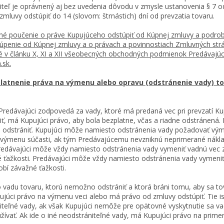
iteľ je oprávnený aj bez uvedenia dôvodu v zmysle ustanovenia § 7 
zmluvy odstúpiť do 14 (slovom: štrnástich) dní od prevzatia tovaru.
é poučenie o práve Kupujúceho odstúpiť od Kúpnej zmluvy a podrob
úpenie od Kúpnej zmluvy a o právach a povinnostiach Zmluvných strá
 v článku X, XI a XII všeobecných obchodných podmienok Predávajúc
.sk.
latnenie práva na výmenu alebo opravu (odstránenie vady) t
dávajúci zodpovedá za vady, ktoré má predaná vec pri prevzatí Ku
iť, má Kupujúci právo, aby bola bezplatne, včas a riadne odstránená.
 odstrániť. Kupujúci môže namiesto odstránenia vady požadovať výme
 výmenu súčasti, ak tým Predávajúcemu nevzniknú neprimerané nákl
redávajúci môže vždy namiesto odstránenia vady vymeniť vadnú vec
 ťažkosti. Predávajúci môže vždy namiesto odstránenia vady vymeni
bí závažné ťažkosti.
o vadu tovaru, ktorú nemožno odstrániť a ktorá bráni tomu, aby sa to
júci právo na výmenu veci alebo má právo od zmluvy odstúpiť. Tie is
iteľné vady, ak však Kupujúci nemôže pre opätovné vyskytnutie sa va
užívať. Ak ide o iné neodstrániteľné vady, má Kupujúci právo na prime