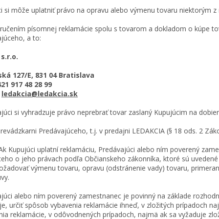
i si môže uplatniť právo na opravu alebo výmenu tovaru niektorým z
učením písomnej reklamácie spolu s tovarom a dokladom o kúpe t
júceho, a to:
s.r.o.
ská 127/E, 831 04 Bratislava
421 917 48 28 99
:
ledakcia@ledakcia.sk
júci si vyhradzuje právo neprebrať tovar zaslaný Kupujúcim na dobier
revádzkarni Predávajúceho, t.j. v predajni LEDAKCIA (§ 18 ods. 2 Zák
Kupujúci uplatní reklamáciu, Predávajúci alebo ním poverený zame
eho o jeho právach podľa Občianskeho zákonníka, ktoré sú uvedené v
ožadovať výmenu tovaru, opravu (odstránenie vady) tovaru, primeran
vy.
júci alebo ním poverený zamestnanec je povinný na základe rozhodn
je, určiť spôsob vybavenia reklamácie ihneď, v zložitých prípadoch n
nia reklamácie, v odôvodnených prípadoch, najmä ak sa vyžaduje zlož