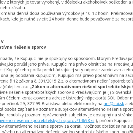
lov z ktorých je tovar vyrobený, v dôsledku akéhokoľvek poškodenia
vneho zásahu.
málna denná doba používania výrobkov je 10-12 hodín. Prekračovani
kach, kde je nutné svietiť 24 hodín denne bude považované za nespr
 V
atívne riešenie sporov
ípade, že Kupujúci nie je spokojný so spôsobom, ktorým Predávajúci
ávajúci porušil jeho práva, Kupujúci má právo obrátiť sa na Predávaj
osť Kupujúceho podľa predchádzajúcej vety odpovie zamietavo alebo 
 dňa jej odoslania Kupujúcim, Kupujúci má právo podať návrh na zača
enia § 12 zákona č. 391/2015 Z.z. o alternatívnom riešení spotrebite
 (ďalej len ako
„Zákon o alternatívnom riešení spotrebiteľskýc
tívne riešenie spotrebiteľských sporov s Predávajúcim je (i) Slovensk
m účelom kontaktovať na adrese Ústredný inšpektorát SOI, Odbor m
 priečinok 29, 827 99 Bratislava alebo elektronicky na
ars@soi.sk
ale
ká osoba zapísaná v zozname subjektov alternatívneho riešenia sp
kej republiky (zoznam oprávnených subjektov je dostupný na stránk
tivneho-riesenia-spotrebitelskych-sporov/146987s
), pričom Kupujúci 
ov alternatívneho riešenia sporov sa obráti. Možnosť obrátiť sa na s
 návrhu na alternatívne riešenie svojho spotrebiteľského sporu použiť