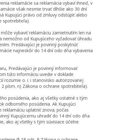
enia reklamácie sa reklamácia vybaví ihneď, v
amácie však nesmie trvať dlhšie ako 30 dní
má Kupujúci právo od zmluvy odstúpiť alebo
spotrebiteľa).
i môže vybaviť reklamáciu zamietnutím len na
ia nemožno od Kupujúceho vyžadovať úhradu
ním. Predávajúci je povinný poskytnúť
ácie najneskôr do 14 dní odo dňa vybavenia
ru, Predávajúci je povinný informovať
m túto informáciu uvedie v doklade
 rozumie o. i. i stanovisko autorizovanej
2 písm. n) Zákona o ochrane spotrebiteľa).
ého posúdenia, ako aj všetky ostatné s tým
dok odborného posúdenia. Ak Kupujúci
eklamáciu uplatniť znova; počas
vinný Kupujúcemu uhradiť do 14 dní odo dňa
, ako aj všetky s tým súvisiace účelne
vrdenie (§ 18 ods. 8 Zákona o ochrane