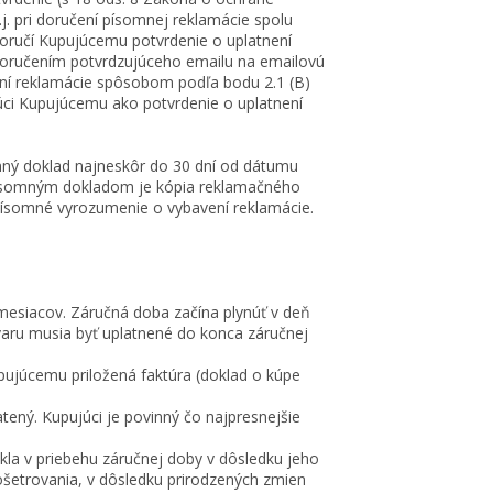
.j. pri doručení písomnej reklamácie spolu
ručí Kupujúcemu potvrdenie o uplatnení
 doručením potvrdzujúceho emailu na emailovú
není reklamácie spôsobom podľa bodu 2.1 (B)
júci Kupujúcemu ako potvrdenie o uplatnení
mný doklad najneskôr do 30 dní od dátumu
 písomným dokladom je kópia reklamačného
 písomné vyrozumenie o vybavení reklamácie.
esiacov. Záručná doba začína plynúť v deň
varu musia byť uplatnené do konca záručnej
júcemu priložená faktúra (doklad o kúpe
ený. Kupujúci je povinný čo najpresnejšie
la v priebehu záručnej doby v dôsledku jeho
šetrovania, v dôsledku prirodzených zmien