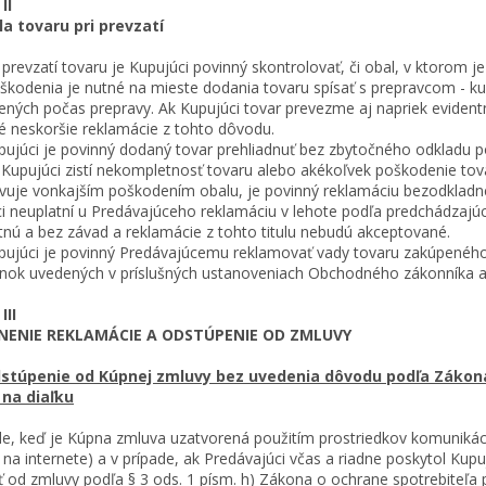
II
la tovaru pri prevzatí
prevzatí tovaru je Kupujúci povinný skontrolovať, či obal, v ktorom je
škodenia je nutné na mieste dodania tovaru spísať s prepravcom - ku
ných počas prepravy. Ak Kupujúci tovar prevezme aj napriek eviden
é neskoršie reklamácie z tohto dôvodu.
júci je povinný dodaný tovar prehliadnuť bez zbytočného odkladu po
upujúci zistí nekompletnosť tovaru alebo akékoľvek poškodenie tov
vuje vonkajším poškodením obalu, je povinný reklamáciu bezodkladne 
i neuplatní u Predávajúceho reklamáciu v lehote podľa predchádzajúc
nú a bez závad a reklamácie z tohto titulu nebudú akceptované.
júci je povinný Predávajúcemu reklamovať vady tovaru zakúpeného 
ok uvedených v príslušných ustanoveniach Obchodného zákonníka a
III
NENIE REKLAMÁCIE A ODSTÚPENIE OD ZMLUVY
stúpenie od Kúpnej zmluvy bez uvedenia dôvodu podľa Zákona 
 na diaľku
de, keď je Kúpna zmluva uzatvorená použitím prostriedkov komunikáci
na internete) a v prípade, ak Predávajúci včas a riadne poskytol Kup
ť od zmluvy podľa § 3 ods. 1 písm. h) Zákona o ochrane spotrebiteľa p