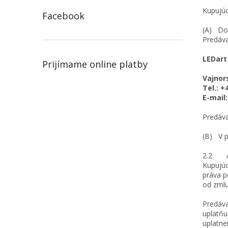
Kupujúc
Facebook
(A) Dor
Predáva
LEDart 
Prijímame online platby
Vajnor
Tel.: +
E-mail
Predáva
(B) V p
2.2 Ak 
Kupujúc
práva p
od zmlu
Predáva
uplatňu
uplatne