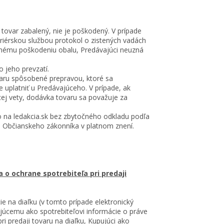
 tovar zabalený, nie je poškodený. V prípade
riérskou službou protokol o zistených vadách
tnému poškodeniu obalu, Predávajúci neuzná
 jeho prevzatí.
aru spôsobené prepravou, ktoré sa
uplatniť u Predávajúceho. V prípade, ak
ej vety, dodávka tovaru sa považuje za
na ledakcia.sk bez zbytočného odkladu podľa
 Občianskeho zákonníka v platnom znení.
o ochrane spotrebiteľa pri predaji
e na diaľku (v tomto prípade elektronický
ujúcemu ako spotrebiteľovi informácie o práve
ri predaji tovaru na diaľku, Kupujúci ako