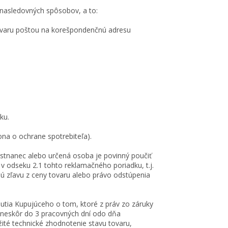
 nasledovných spôsobov, a to:
ovaru poštou na korešpondenčnú adresu
ku.
ona o ochrane spotrebiteľa).
stnanec alebo určená osoba je povinný poučiť
 odseku 2.1 tohto reklamačného poriadku, t.j.
ú zľavu z ceny tovaru alebo právo odstúpenia
utia Kupujúceho o tom, ktoré z práv zo záruky
ajneskôr do 3 pracovných dní odo dňa
ité technické zhodnotenie stavu tovaru,