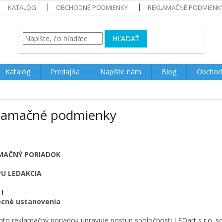
KATALÓG
OBCHODNÉ PODMIENKY
REKLAMAČNÉ PODMIENK
HĽADAŤ
Katalóg
Predajňa
Napíšte nám
Blog
Obchod
lamačné podmienky
MAČNÝ PORIADOK
PU LEDAKCIA
I
ecné
ustanovenia
o reklamačný poriadok upravuje postup spoločnosti LEDart s r.o. so