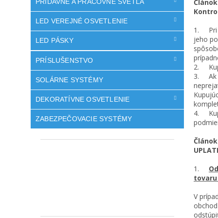
PRÍDAVNÉ A PRACOVNÉ SVETLÁ
Článok 
Kontro
LED VEREJNÉ OSVETLENIE
1. Pri 
jeho po
LED PÁSKY
spôsobe
prípadn
PRÍSLUŠENSTVO
2. Kupu
3. Ak K
SOLÁRNE SYSTÉMY
nepreja
Kupujúc
DEKORATÍVNE OSVETLENIE
komplet
4. Kupu
ZABEZPEČOVACIE SYSTÉMY
podmien
Článok 
UPLAT
1.
Od
tovaru
V prípa
obchod 
odstúpi