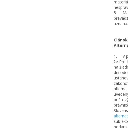
materiá
nesprá
5. Maxi
prevádz
uznaná.
Článok
Altern
1. V pr
že Pred
na žiad
dní odo
ustanov
zákonov
alterna
uvedený
poštový
právnic
Slovens
alterna
subjekt
podanie