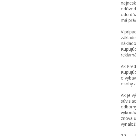
najnesk
odôvodn
odo dňa
má práv
V prípa
základ
náklado
Kupujúc
reklamá
Ak Pred
Kupujúc
o vybav
osoby a
Ak je v
súvisia
odborný
vykonáv
znova u
vynalož
2.3 Pre