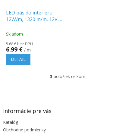
LED pás do interiéru
12W/m, 1320lm/m, 12V,
IP20
Skladom
5.68 € bez DPH
6.99 €
/ m
DETAIL
3
položiek celkom
O
v
l
Z
á
á
d
p
a
ä
Informácie pre vás
c
t
i
Katalóg
i
e
e
p
Obchodné podmienky