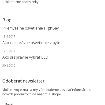
r
Reklamačné podmienky
v
k
y
v
Blog
ý
p
Priemyselné osvetlenie HighBay
i
s
13.9.2017
u
Ako na správne osvetlenie v byte
12.1.2017
Ako si správne vybrať LED
30.8.2016
Odoberať newsletter
Vložte svoj e-mail a my Vám budeme zasielať informácie o
nových produktoch na našom e-shope.
Email