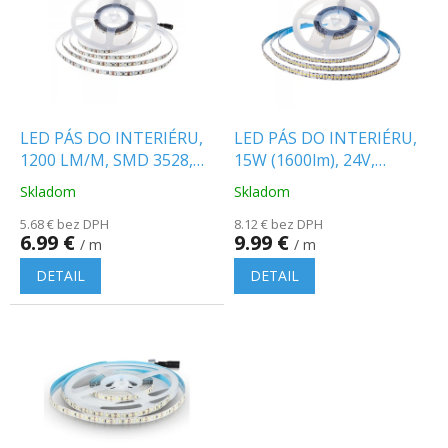
p
o
i
d
s
u
p
k
r
t
o
o
d
LED PÁS DO INTERIÉRU,
LED PÁS DO INTERIÉRU,
v
u
1200 LM/M, SMD 3528,
15W (1600lm), 24V,
k
120 LED/M, SAMSUNG
Samsung chip
Skladom
Skladom
Priemerné
Priemerné
t
CHIP
hodnotenie
hodnotenie
o
5.68 € bez DPH
8.12 € bez DPH
produktu
produktu
6.99 €
9.99 €
v
/ m
/ m
je
je
5.0
5.0
DETAIL
DETAIL
z
z
5
5
hviezdičiek.
hviezdičiek.