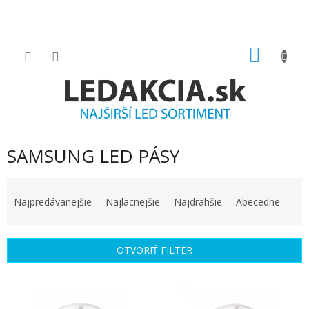
Prejsť
na
obsah
NÁKU
KOŠÍK
SAMSUNG LED PÁSY
R
a
Najpredávanejšie
Najlacnejšie
Najdrahšie
Abecedne
d
e
n
OTVORIŤ FILTER
i
e
V
p
ý
r