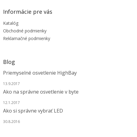
p
ä
Informácie pre vás
t
Katalóg
i
e
Obchodné podmienky
Reklamačné podmienky
Blog
Priemyselné osvetlenie HighBay
13.9.2017
Ako na správne osvetlenie v byte
12.1.2017
Ako si správne vybrať LED
30.8.2016