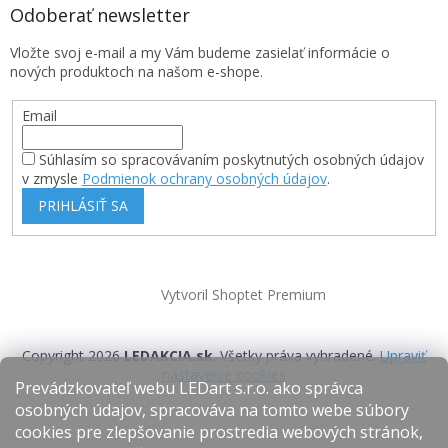
Odoberať newsletter
Vložte svoj e-mail a my Vám budeme zasielať informácie o
nových produktoch na našom e-shope.
Email
Súhlasím so spracovávaním poskytnutých osobných údajov
v zmysle
Podmienok ochrany osobných údajov
.
PRIHLÁSIŤ SA
Vytvoril Shoptet Premium
Copyright 2026
LEDAKCIA.sk
. Všetky práva vyhradené.
Upraviť
nastavenie cookies
Prevádzkovateľ webu LEDart s.r.o. ako správca
osobných údajov, spracováva na tomto webe súbory
cookies pre zlepšovanie prostredia webových stránok,