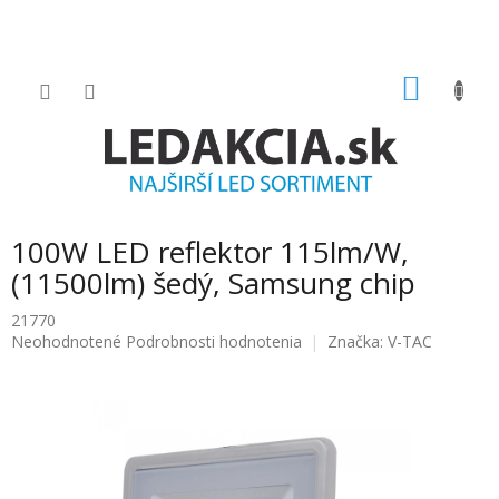
Prejsť
na
obsah
NÁKU
KOŠÍK
100W LED reflektor 115lm/W,
(11500lm) šedý, Samsung chip
21770
Priemerné
Neohodnotené
Podrobnosti hodnotenia
Značka:
V-TAC
hodnotenie
produktu
je
0.0
z
5
hviezdičiek.