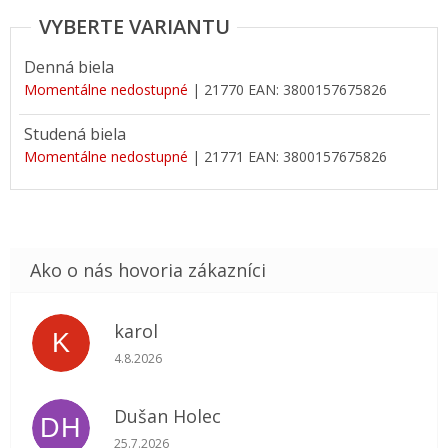
Denná biela
Momentálne nedostupné
| 21770
EAN:
3800157675826
Studená biela
Momentálne nedostupné
| 21771
EAN:
3800157675826
karol
K
Hodnotenie obchodu je 5 z 5 hviezdičiek.
4.8.2026
Dušan Holec
DH
Hodnotenie obchodu je 5 z 5 hviezdičiek.
25.7.2026