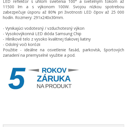
LED reflektor s uhlom svietenia 100° a svetelným tokom až
cena:
11500
lm a s výkonom 100W. Svojou nízkou spotrebou
zabezpečuje úsporu až 80% pri životnosti LED čipov až 25 000
hodín. Rozmery: 291x240x30mm.
- Vynikajúci vodotesný / vzduchotesný výkon
- Vysokovýkonná LED dióda Samsung Chip
- Hliníkové telo z vysoko kvalitnej tlakovej liatiny
- Odolný voči korózii
Použitie - ideálne na osvetlenie fasád, parkovísk, športových
zariadení na priemyselné využitie a pod.