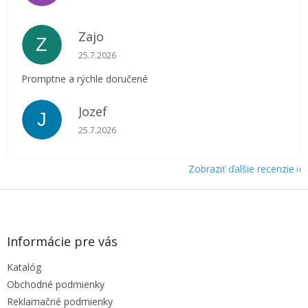
Zajo
Z
Hodnotenie obchodu je 5 z 5 hviezdičiek.
25.7.2026
Promptne a rýchle doručené
Jozef
J
Hodnotenie obchodu je 5 z 5 hviezdičiek.
25.7.2026
Zobraziť ďalšie recenzie
Z
á
p
ä
Informácie pre vás
t
Katalóg
i
e
Obchodné podmienky
Reklamačné podmienky