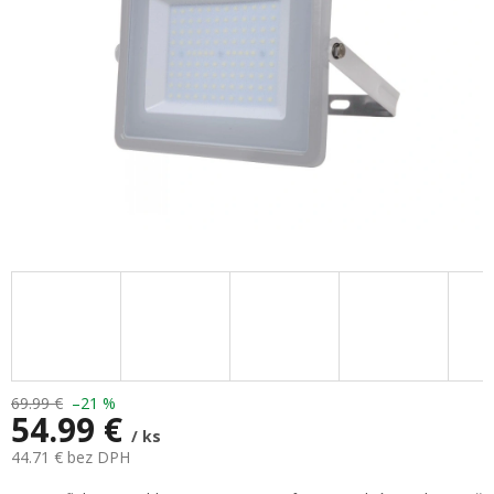
69.99 €
–21 %
54.99 €
/ ks
44.71 € bez DPH
Jednotková