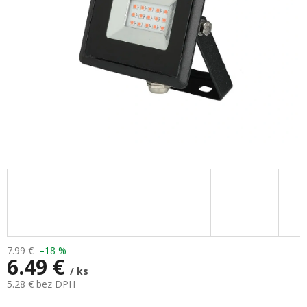
7.99 €
–18 %
6.49 €
/ ks
5.28 € bez DPH
Jednotková