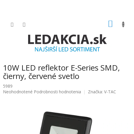
Prejsť
na
obsah
NÁKU
KOŠÍK
10W LED reflektor E-Series SMD,
čierny, červené svetlo
5989
Priemerné
Neohodnotené
Podrobnosti hodnotenia
Značka:
V-TAC
hodnotenie
produktu
je
0.0
z
5
hviezdičiek.