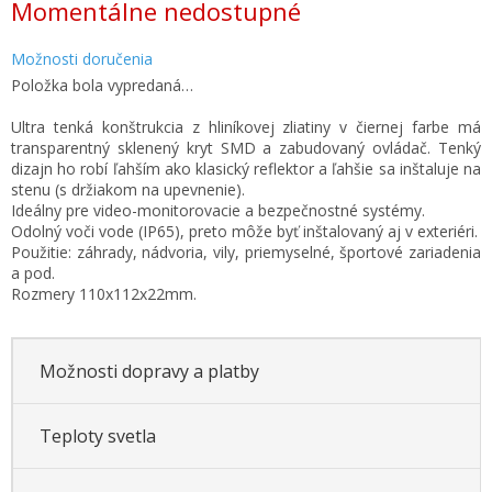
Momentálne nedostupné
cena:
Možnosti doručenia
Položka bola vypredaná…
Ultra tenká konštrukcia z hliníkovej zliatiny v čiernej farbe má
transparentný sklenený kryt SMD a zabudovaný ovládač. Tenký
dizajn ho robí ľahším ako klasický reflektor a ľahšie sa inštaluje na
stenu (s držiakom na upevnenie).
Ideálny pre video-monitorovacie a bezpečnostné systémy.
Odolný voči vode (IP65), preto môže byť inštalovaný aj v exteriéri.
Použitie: záhrady, nádvoria, vily, priemyselné, športové zariadenia
a pod.
Rozmery 110x112x22mm.
Možnosti dopravy a platby
Teploty svetla