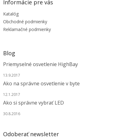
ä
Informácie pre vás
t
Katalóg
i
e
Obchodné podmienky
Reklamačné podmienky
Blog
Priemyselné osvetlenie HighBay
13.9.2017
Ako na správne osvetlenie v byte
12.1.2017
Ako si správne vybrať LED
30.8.2016
Odoberať newsletter