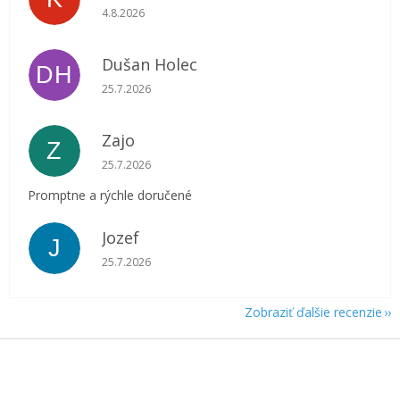
Hodnotenie obchodu je 5 z 5 hviezdičiek.
4.8.2026
Dušan Holec
DH
Hodnotenie obchodu je 5 z 5 hviezdičiek.
25.7.2026
Zajo
Z
Hodnotenie obchodu je 5 z 5 hviezdičiek.
25.7.2026
Promptne a rýchle doručené
Jozef
J
Hodnotenie obchodu je 5 z 5 hviezdičiek.
25.7.2026
Zobraziť ďalšie recenzie
Z
á
p