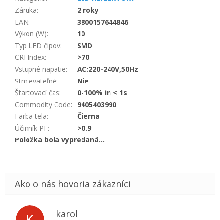
Záruka
:
2 roky
EAN
:
3800157644846
Výkon (W)
:
10
Typ LED čipov
:
SMD
CRI Index
:
>70
Vstupné napätie
:
AC:220-240V,50Hz
Stmievateľné
:
Nie
Štartovací čas
:
0-100% in < 1s
Commodity Code
:
9405403990
Farba tela
:
Čierna
Účinník PF
:
>0.9
Položka bola vypredaná…
karol
K