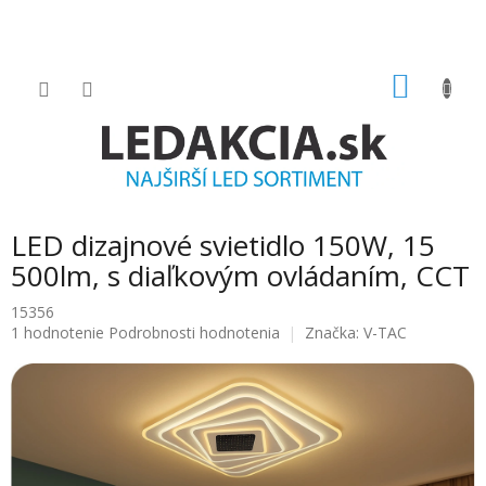
Prejsť
na
obsah
NÁKU
KOŠÍK
LED dizajnové svietidlo 150W, 15
500lm, s diaľkovým ovládaním, CCT
15356
Priemerné
1 hodnotenie
Podrobnosti hodnotenia
Značka:
V-TAC
hodnotenie
produktu
je
5.0
z
5
hviezdičiek.