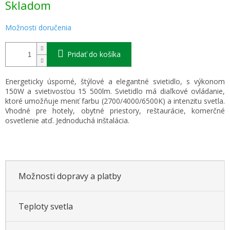
Skladom
cena:
Možnosti doručenia
Pridať do košíka
Energeticky úsporné, štýlové a elegantné svietidlo, s výkonom
150W a svietivosťou 15 500lm. Svietidlo má diaľkové ovládanie,
ktoré umožňuje meniť farbu (2700/4000/6500K) a intenzitu svetla.
Vhodné pre hotely, obytné priestory, reštaurácie, komerčné
osvetlenie atď. Jednoduchá inštalácia.
Možnosti dopravy a platby
Teploty svetla