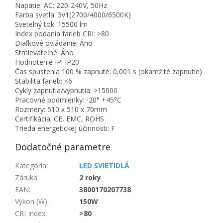
Napätie: AC: 220-240V, 50Hz
Farba svetla: 3v1(2700/4000/6500K)
Svetelný tok: 15500 lm
Index podania farieb CRI: >80
Diaľkové ovládanie: Áno
Stmievateľné: Áno
Hodnotenie IP: IP20
Čas spustenia 100 % zapnuté: 0,001 s (okamžité zapnutie)
Stabilita farieb: <6
Cykly zapnutia/vypnutia: >15000
Pracovné podmienky: -20° +45°C
Rozmery: 510 x 510 x 70mm
Certifikácia: CE, EMC, ROHS
Trieda energetickej účinnosti: F
Dodatočné parametre
Kategória
:
LED SVIETIDLÁ
Záruka
:
2 roky
EAN
:
3800170207738
Výkon (W)
:
150W
CRI Index
:
>80