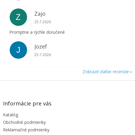
Zajo
Z
Hodnotenie obchodu je 5 z 5 hviezdičiek.
25.7.2026
Promptne a rýchle doručené
Jozef
J
Hodnotenie obchodu je 5 z 5 hviezdičiek.
25.7.2026
Zobraziť ďalšie recenzie
Z
á
p
ä
Informácie pre vás
t
Katalóg
i
e
Obchodné podmienky
Reklamačné podmienky