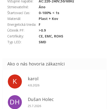
Vstupné napätie
:
AC:220-240V,50/60Hz
Stmievateľné
:
Áno
Štartovací čas
:
0-100% < 1s
Materiál
:
Plast + Kov
Energetická trieda
:
F
Účinník PF
:
>0.9
Certifikáty
:
CE, EMC, ROHS
Typ LED
:
SMD
karol
K
Hodnotenie obchodu je 5 z 5 hviezdičiek.
4.8.2026
Dušan Holec
DH
Hodnotenie obchodu je 5 z 5 hviezdičiek.
25.7.2026