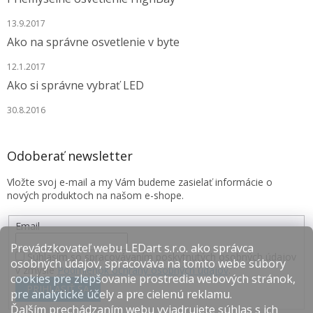
13.9.2017
Ako na správne osvetlenie v byte
12.1.2017
Ako si správne vybrať LED
30.8.2016
Odoberať newsletter
Vložte svoj e-mail a my Vám budeme zasielať informácie o
nových produktoch na našom e-shope.
Email
Prevádzkovateľ webu LEDart s.r.o. ako správca
Súhlasím so spracovávaním poskytnutých osobných údajov
osobných údajov, spracováva na tomto webe súbory
v zmysle
Podmienok ochrany osobných údajov
.
cookies pre zlepšovanie prostredia webových stránok,
PRIHLÁSIŤ SA
pre analytické účely a pre cielenú reklamu.
Ďalším prechádzaním webu vyjadrujete súhlas s ich