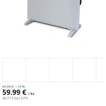
69.99 €
–14 %
59.99 €
/ ks
48.77 € bez DPH
Jednotková