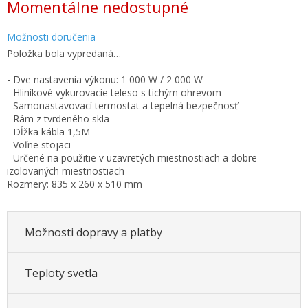
Momentálne nedostupné
cena:
Možnosti doručenia
Položka bola vypredaná…
- Dve nastavenia výkonu: 1 000 W / 2 000 W
- Hliníkové vykurovacie teleso s tichým ohrevom
- Samonastavovací termostat a tepelná bezpečnosť
- Rám z tvrdeného skla
- Dĺžka kábla 1,5M
- Voľne stojaci
- Určené na použitie v uzavretých miestnostiach a dobre
izolovaných miestnostiach
Rozmery: 835 x 260 x 510 mm
Možnosti dopravy a platby
Teploty svetla