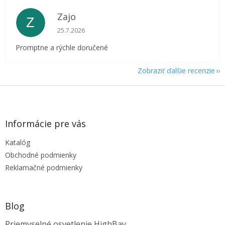
Zajo
Z
Hodnotenie obchodu je 5 z 5 hviezdičiek.
25.7.2026
Promptne a rýchle doručené
Zobraziť ďalšie recenzie
Z
á
p
ä
Informácie pre vás
t
Katalóg
i
e
Obchodné podmienky
Reklamačné podmienky
Blog
Priemyselné osvetlenie HighBay