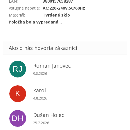
EAN
:
3800157658287
Vstupné napätie
:
AC:220-240V,50/60Hz
Materiál
:
Tvrdené sklo
Položka bola vypredaná…
Roman Janovec
RJ
Hodnotenie obchodu je 5 z 5 hviezdičiek.
9.8.2026
karol
K
Hodnotenie obchodu je 5 z 5 hviezdičiek.
4.8.2026
Dušan Holec
DH
Hodnotenie obchodu je 5 z 5 hviezdičiek.
25.7.2026