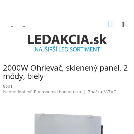
Prejsť
na
obsah
NÁKU
KOŠÍK
2000W Ohrievač, sklenený panel, 2
módy, biely
8661
Priemerné
Neohodnotené
Podrobnosti hodnotenia
Značka:
V-TAC
hodnotenie
produktu
je
0.0
z
5
hviezdičiek.