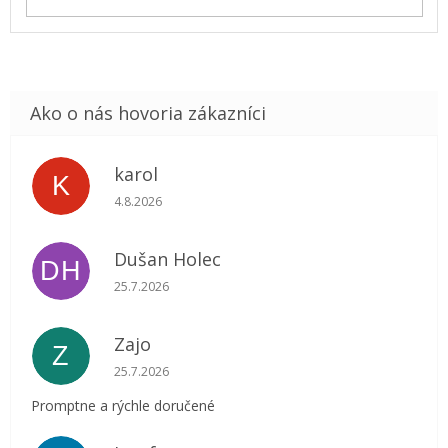
karol
K
Hodnotenie obchodu je 5 z 5 hviezdičiek.
4.8.2026
Dušan Holec
DH
Hodnotenie obchodu je 5 z 5 hviezdičiek.
25.7.2026
Zajo
Z
Hodnotenie obchodu je 5 z 5 hviezdičiek.
25.7.2026
Promptne a rýchle doručené