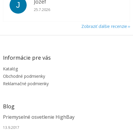
Jozef
J
Hodnotenie obchodu je 5 z 5 hviezdičiek.
25.7.2026
Zobraziť ďalšie recenzie
Z
á
p
ä
Informácie pre vás
t
Katalóg
i
e
Obchodné podmienky
Reklamačné podmienky
Blog
Priemyselné osvetlenie HighBay
13.9.2017