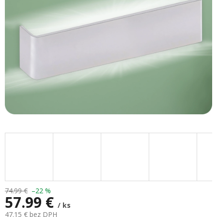
hviezdičiek.
74.99 €
–22 %
57.99 €
/ ks
47.15 € bez DPH