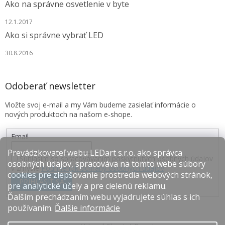
Ako na správne osvetlenie v byte
12.1.2017
Ako si správne vybrať LED
30.8.2016
Odoberať newsletter
Vložte svoj e-mail a my Vám budeme zasielať informácie o
nových produktoch na našom e-shope.
Email
Prevádzkovateľ webu LEDart s.r.o. ako správca
Súhlasím so spracovávaním poskytnutých osobných údajov
osobných údajov, spracováva na tomto webe súbory
v zmysle
Podmienok ochrany osobných údajov
.
cookies pre zlepšovanie prostredia webových stránok,
PRIHLÁSIŤ SA
pre analytické účely a pre cielenú reklamu.
Ďalším prechádzaním webu vyjadrujete súhlas s ich
používaním.
Ďalšie informácie