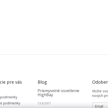
cie pre vás
Blog
Odobera
Priemyselné osvetlenie
Vložte sv
HighBay
nových pr
 podmienky
é podmienky
13.9.2017
Email