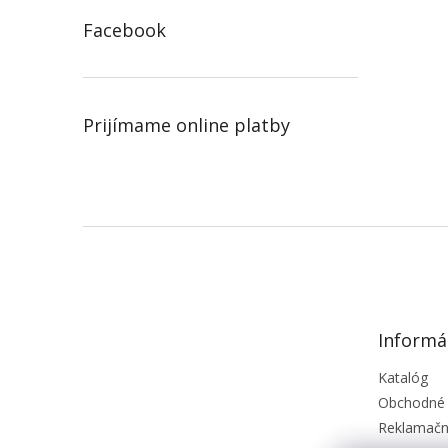
Facebook
Prijímame online platby
Z
á
p
ä
t
Informá
i
e
Katalóg
Obchodné
Reklamačn