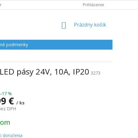
Y
Prihlásenie
NÁKUPNÝ
Prázdny košík
KOŠÍK
né podmienky
 LED pásy 24V, 10A, IP20
3273
–17 %
99 €
/ ks
 bez DPH
ová
dom
i doručenia