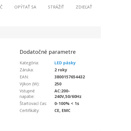
Č
OPÝTAŤ SA
STRÁŽIŤ
ZDIEĽAŤ
Dodatočné parametre
Kategória
:
LED pásky
Záruka
:
2 roky
EAN
:
3800157654432
Výkon (W)
:
250
Vstupné
AC:200-
napätie
:
240V,50/60Hz
Štartovací čas
:
0-100% < 1s
Certifikáty
:
CE, EMC