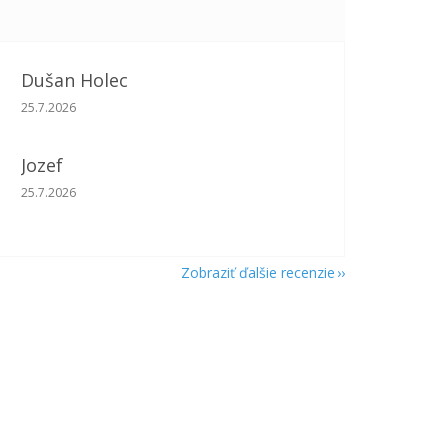
Dušan Holec
Hodnotenie obchodu je 5 z 5 hviezdičiek.
25.7.2026
Jozef
Hodnotenie obchodu je 5 z 5 hviezdičiek.
25.7.2026
Zobraziť ďalšie recenzie