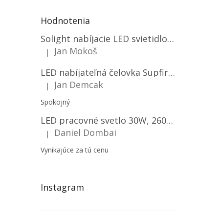
Hodnotenia
Solight nabíjacie LED svietidlo, 600lm, 2200mAh Li-Ion, USB nabíjanie [WN22]
Jan Mokoš
|
Hodnotenie produktu je 5 z 5 hviezdičiek.
LED nabíjateľná čelovka Supfire HL06, 3 módy + SOS + senzor, nabíjanie cez Micro-USB, 5W, 500lm, 300m
Jan Demcak
|
Hodnotenie produktu je 5 z 5 hviezdičiek.
Spokojný
LED pracovné svetlo 30W, 2600LM, 12V/24V, IP67/2-PACK! [LB0087]
Daniel Dombai
|
Hodnotenie produktu je 5 z 5 hviezdičiek.
Vynikajúce za tú cenu
Instagram