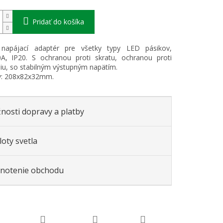
Pridať do košíka
napájací adaptér pre všetky typy LED pásikov,
A, IP20. S ochranou proti skratu, ochranou proti
iu, so stabilným výstupným napätím.
: 208x82x32mm.
nosti dopravy a platby
oty svetla
notenie obchodu