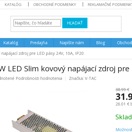
KATALÓG
OBCHODNÉ PODMIENKY
REKLAMAČNÉ PODMIENK
HĽADAŤ
Katalóg
Predajňa
Napíšte nám
Blog
Obchod
napájací zdroj pre LED pásy 24V, 10A, IP20
W LED Slim kovový napájací zdroj pre
rné
notené
Podrobnosti hodnotenia
Značka:
V-TAC
enie
u
38.99 €
31.
26.01 €
Jednotk
Skla
iek.
cena:
Možnost