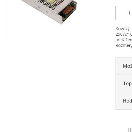
Kovový 
250W/10
preťažen
Rozmery
Mož
Tepl
Hod