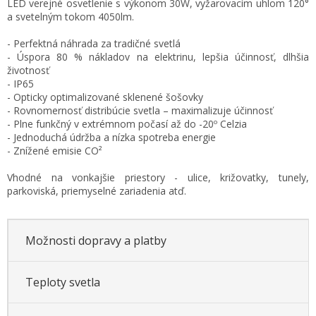
LED verejné osvetlenie s výkonom 30W, vyžarovacím uhlom 120°
cena:
a svetelným tokom 4050lm.
- Perfektná náhrada za tradičné svetlá
- Úspora 80 % nákladov na elektrinu, lepšia účinnosť, dlhšia
životnosť
- IP65
- Opticky optimalizované sklenené šošovky
- Rovnomernosť distribúcie svetla – maximalizuje účinnosť
- Plne funkčný v extrémnom počasí až do -20º Celzia
- Jednoduchá údržba a nízka spotreba energie
- Znížené emisie CO²
Vhodné na vonkajšie priestory - ulice, križovatky, tunely,
parkoviská, priemyselné zariadenia atď.
Možnosti dopravy a platby
Teploty svetla