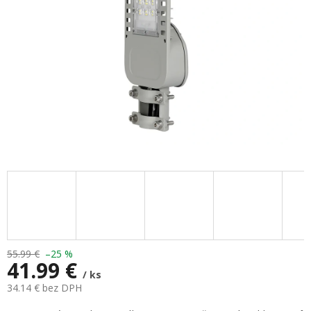
55.99 €
–25 %
41.99 €
/ ks
34.14 € bez DPH
Jednotková