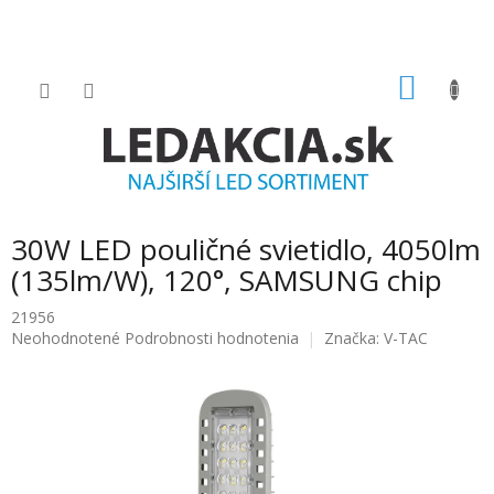
Prejsť
na
obsah
NÁKU
KOŠÍK
30W LED pouličné svietidlo, 4050lm
(135lm/W), 120°, SAMSUNG chip
21956
Priemerné
Neohodnotené
Podrobnosti hodnotenia
Značka:
V-TAC
hodnotenie
produktu
je
0.0
z
5
hviezdičiek.