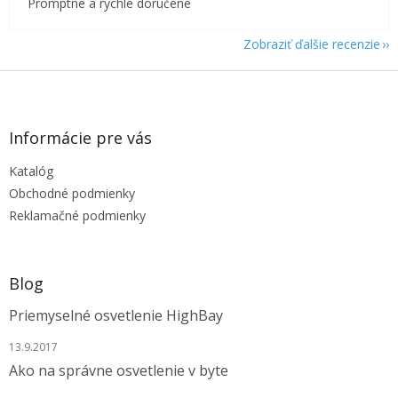
Promptne a rýchle doručené
Zobraziť ďalšie recenzie
Z
á
p
ä
Informácie pre vás
t
Katalóg
i
e
Obchodné podmienky
Reklamačné podmienky
Blog
Priemyselné osvetlenie HighBay
13.9.2017
Ako na správne osvetlenie v byte