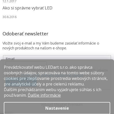
12.1.2017
Ako si správne vybrať LED
30.8.2016
Odoberať newsletter
Vložte svoj e-mail a my Vám budeme zasielať informácie o
nových produktoch na našom e-shope.
Email
Prevádzkovateľ webu LEDart s.r.o. ako správca
Súhlasím so spracovávaním poskytnutých osobných údajov
osobných údajov, spracováva na tomto webe súbory
v zmysle
Podmienok ochrany osobných údajov
.
cookies pre zlepšovanie prostredia webových stránok,
PRIHLÁSIŤ SA
pre analytické účely a pre cielenú reklamu.
Ďalším prechádzaním webu vyjadrujete súhlas s ich
používaním.
Ďalšie informácie
Vytvoril Shoptet Premium
Nastavenie