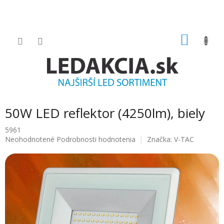
Prejsť
na
obsah
NÁKU
KOŠÍK
50W LED reflektor (4250lm), biely
5961
Priemerné
Neohodnotené
Podrobnosti hodnotenia
Značka:
V-TAC
hodnotenie
produktu
je
0.0
z
5
hviezdičiek.