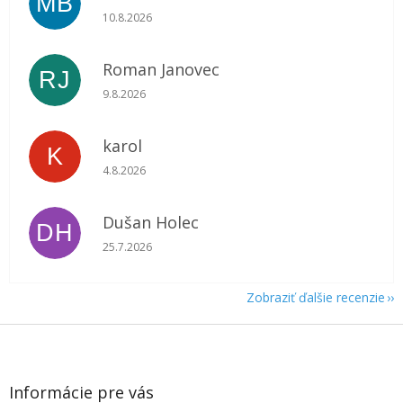
MB
Hodnotenie obchodu je 5 z 5 hviezdičiek.
10.8.2026
Roman Janovec
RJ
Hodnotenie obchodu je 5 z 5 hviezdičiek.
9.8.2026
karol
K
Hodnotenie obchodu je 5 z 5 hviezdičiek.
4.8.2026
Dušan Holec
DH
Hodnotenie obchodu je 5 z 5 hviezdičiek.
25.7.2026
Zobraziť ďalšie recenzie
Z
á
p
ä
Informácie pre vás