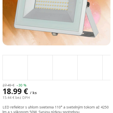
27.49 €
–30 %
18.99 €
/ ks
15.44 € bez DPH
Jednotková
LED reflektor s uhlom svietenia 110° a svetelným tokom až 4250
cena:
lm a s výkonom 50W. Svojou nízkou spotrebou