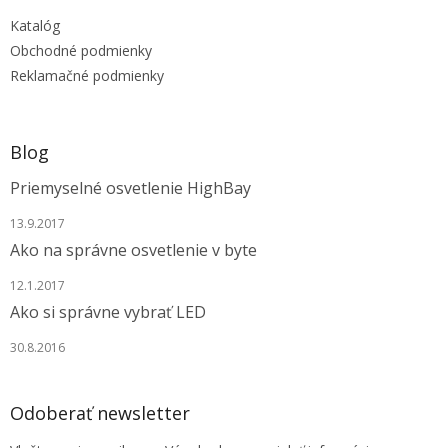
t
Katalóg
i
e
Obchodné podmienky
Reklamačné podmienky
Blog
Priemyselné osvetlenie HighBay
13.9.2017
Ako na správne osvetlenie v byte
12.1.2017
Ako si správne vybrať LED
30.8.2016
Odoberať newsletter