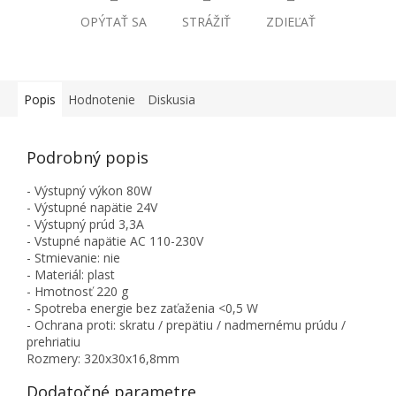
OPÝTAŤ SA
STRÁŽIŤ
ZDIEĽAŤ
Popis
Hodnotenie
Diskusia
Podrobný popis
- Výstupný výkon 80W
- Výstupné napätie 24V
- Výstupný prúd 3,3A
- Vstupné napätie AC 110-230V
- Stmievanie: nie
- Materiál: plast
- Hmotnosť 220 g
- Spotreba energie bez zaťaženia <0,5 W
- Ochrana proti: skratu / prepätiu / nadmernému prúdu /
prehriatiu
Rozmery: 320x30x16,8mm
Dodatočné parametre