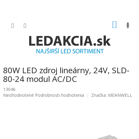
Prejsť
na
obsah
NÁKU
KOŠÍK
80W LED zdroj lineárny, 24V, SLD-
80-24 modul AC/DC
13046
Priemerné
Neohodnotené
Podrobnosti hodnotenia
Značka:
MEANWELL
hodnotenie
produktu
je
0.0
z
5
hviezdičiek.