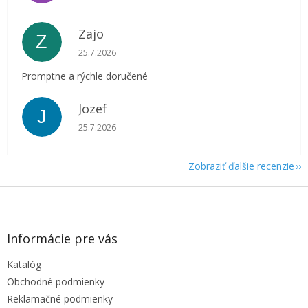
Zajo
Z
Hodnotenie obchodu je 5 z 5 hviezdičiek.
25.7.2026
Promptne a rýchle doručené
Jozef
J
Hodnotenie obchodu je 5 z 5 hviezdičiek.
25.7.2026
Zobraziť ďalšie recenzie
Z
á
p
ä
Informácie pre vás
t
Katalóg
i
e
Obchodné podmienky
Reklamačné podmienky