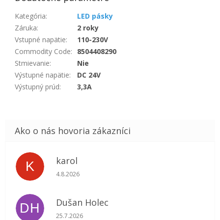
Kategória
:
LED pásky
Záruka
:
2 roky
Vstupné napätie
:
110-230V
Commodity Code
:
8504408290
Stmievanie
:
Nie
Výstupné napätie
:
DC 24V
Výstupný prúd
:
3,3A
karol
K
Hodnotenie obchodu je 5 z 5 hviezdičiek.
4.8.2026
Dušan Holec
DH
Hodnotenie obchodu je 5 z 5 hviezdičiek.
25.7.2026