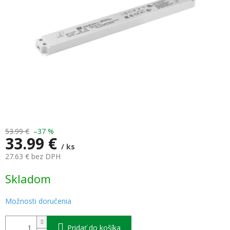
53.99 €
–37 %
33.99 €
/ ks
27.63 € bez DPH
Jednotková
Skladom
cena:
Možnosti doručenia
Pridať do košíka