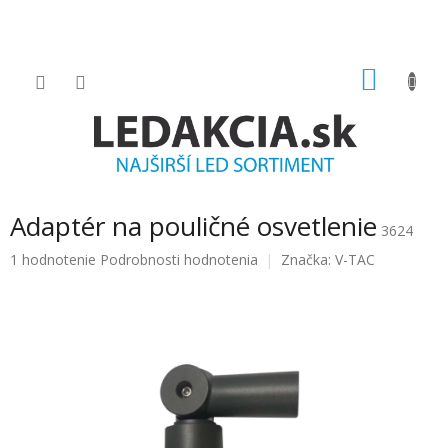
Prejsť
na
obsah
NÁKU
KOŠÍK
Adaptér na pouličné osvetlenie
3624
Priemerné
1 hodnotenie
Podrobnosti hodnotenia
Značka:
V-TAC
hodnotenie
produktu
je
5.0
z
5
hviezdičiek.