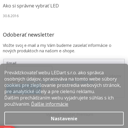
Ako si správne vybrať LED
30.8.2016
Odoberať newsletter
Vložte svoj e-mail a my Vám budeme zasielať informácie o
nových produktoch na našom e-shope.
Email
Prevádzkovateľ webu LEDart s.r.o. ako správca
Súhlasím so spracovávaním poskytnutých osobných údajov
osobných údajov, spracováva na tomto webe súbory
v zmysle
Podmienok ochrany osobných údajov
.
cookies pre zlepšovanie prostredia webových stránok,
PRIHLÁSIŤ SA
pre analytické účely a pre cielenú reklamu.
Ďalším prechádzaním webu vyjadrujete súhlas s ich
používaním.
Ďalšie informácie
Vytvoril Shoptet Premium
Nastavenie