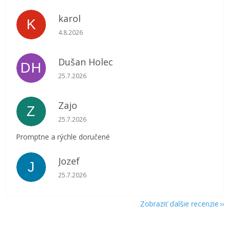
karol
K
Hodnotenie obchodu je 5 z 5 hviezdičiek.
4.8.2026
Dušan Holec
DH
Hodnotenie obchodu je 5 z 5 hviezdičiek.
25.7.2026
Zajo
Z
Hodnotenie obchodu je 5 z 5 hviezdičiek.
25.7.2026
Promptne a rýchle doručené
Jozef
J
Hodnotenie obchodu je 5 z 5 hviezdičiek.
25.7.2026
Zobraziť ďalšie recenzie