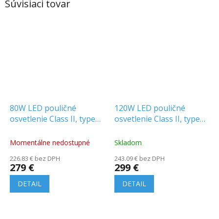
Súvisiaci tovar
80W LED pouličné
120W LED pouličné
osvetlenie Class II, type
osvetlenie Class II, type
III-M šošovka, Samsung
III-M šošovka, Samsung
chip, 4000K
chip, 4000K
Momentálne nedostupné
Skladom
226.83 € bez DPH
243.09 € bez DPH
279 €
299 €
DETAIL
DETAIL