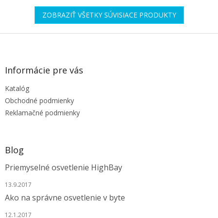
ZOBRAZIŤ VŠETKY SÚVISIACE PRODUKTY
Z
á
p
ä
Informácie pre vás
t
Katalóg
i
e
Obchodné podmienky
Reklamačné podmienky
Blog
Priemyselné osvetlenie HighBay
13.9.2017
Ako na správne osvetlenie v byte
12.1.2017