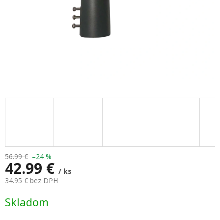
56.99 €
–24 %
42.99 €
/ ks
34.95 € bez DPH
Jednotková
Skladom
cena: