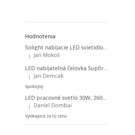
Hodnotenia
Solight nabíjacie LED svietidlo, 600lm, 2200mAh Li-Ion, USB nabíjanie [WN22]
Jan Mokoš
|
Hodnotenie produktu je 5 z 5 hviezdičiek.
LED nabíjateľná čelovka Supfire HL06, 3 módy + SOS + senzor, nabíjanie cez Micro-USB, 5W, 500lm, 300m
Jan Demcak
|
Hodnotenie produktu je 5 z 5 hviezdičiek.
Spokojný
LED pracovné svetlo 30W, 2600LM, 12V/24V, IP67/2-PACK! [LB0087]
Daniel Dombai
|
Hodnotenie produktu je 5 z 5 hviezdičiek.
Vynikajúce za tú cenu