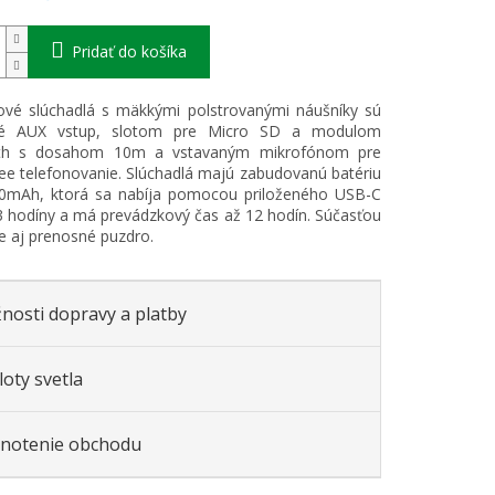
Pridať do košíka
ové slúchadlá s mäkkými polstrovanými náušníky sú
né AUX vstup, slotom pre Micro SD a modulom
th s dosahom 10m a vstavaným mikrofónom pre
ee telefonovanie. Slúchadlá majú zabudovanú batériu
00mAh, ktorá sa nabíja pomocou priloženého USB-C
3 hodíny a má prevádzkový čas až 12 hodín. Súčasťou
je aj prenosné puzdro.
nosti dopravy a platby
oty svetla
notenie obchodu