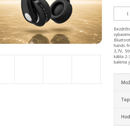
Bezdrôt
vybave
Bluetoo
hands-fr
3,7V, 5
kábla 2-
balenia 
Mož
Tepl
Hod