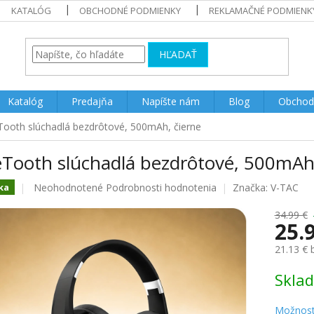
KATALÓG
OBCHODNÉ PODMIENKY
REKLAMAČNÉ PODMIENK
HĽADAŤ
Katalóg
Predajňa
Napíšte nám
Blog
Obchod
Tooth slúchadlá bezdrôtové, 500mAh, čierne
eTooth slúchadlá bezdrôtové, 500mAh,
Priemerné
Neohodnotené
Podrobnosti hodnotenia
Značka:
V-TAC
ka
hodnotenie
produktu
34.99 €
25.
je
0.0
21.13 €
z
5
Jednotk
Skla
hviezdičiek.
cena:
Možnost