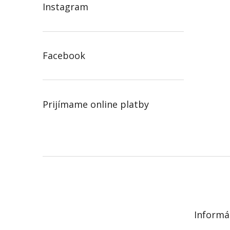
Instagram
Facebook
Prijímame online platby
Z
á
p
ä
t
Informá
i
e