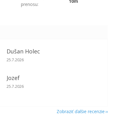
10m
prenosu
:
Dušan Holec
Hodnotenie obchodu je 5 z 5 hviezdičiek.
25.7.2026
Jozef
Hodnotenie obchodu je 5 z 5 hviezdičiek.
25.7.2026
Zobraziť ďalšie recenzie