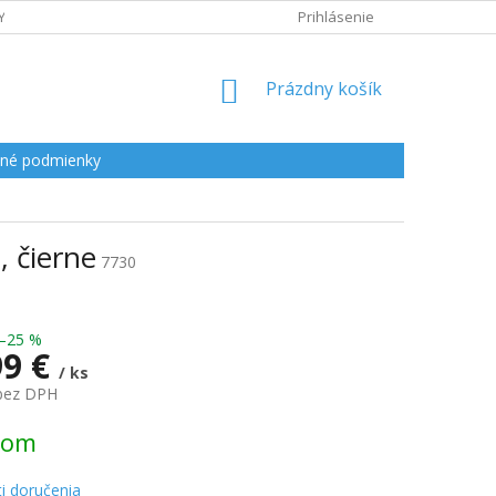
Y
Prihlásenie
NÁKUPNÝ
Prázdny košík
KOŠÍK
né podmienky
 čierne
7730
–25 %
99 €
/ ks
 bez DPH
ová
dom
i doručenia