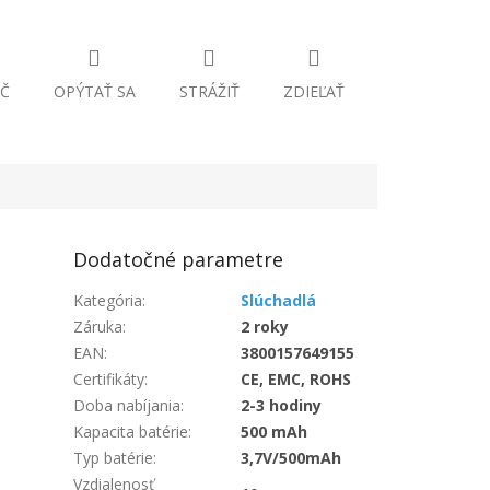
Č
OPÝTAŤ SA
STRÁŽIŤ
ZDIEĽAŤ
Dodatočné parametre
Kategória
:
Slúchadlá
Záruka
:
2 roky
EAN
:
3800157649155
Certifikáty
:
CE, EMC, ROHS
Doba nabíjania
:
2-3 hodiny
Kapacita batérie
:
500 mAh
Typ batérie
:
3,7V/500mAh
Vzdialenosť