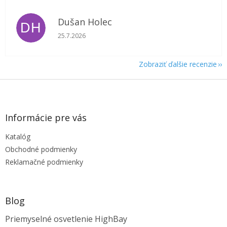
Dušan Holec
DH
Hodnotenie obchodu je 5 z 5 hviezdičiek.
25.7.2026
Zobraziť ďalšie recenzie
Z
á
p
ä
Informácie pre vás
t
Katalóg
i
e
Obchodné podmienky
Reklamačné podmienky
Blog
Priemyselné osvetlenie HighBay