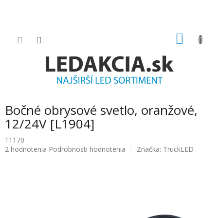
Prejsť
na
obsah
NÁKU
KOŠÍK
Bočné obrysové svetlo, oranžové,
12/24V [L1904]
11170
Priemerné
2 hodnotenia
Podrobnosti hodnotenia
Značka:
TruckLED
hodnotenie
produktu
je
5.0
z
5
hviezdičiek.