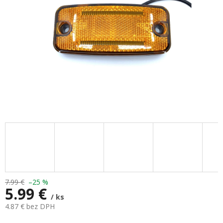
7.99 €
–25 %
5.99 €
/ ks
4.87 € bez DPH
Jednotková