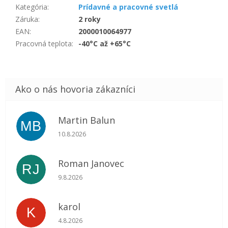
Kategória
:
Prídavné a pracovné svetlá
Záruka
:
2 roky
EAN
:
2000010064977
Pracovná teplota
:
-40°C až +65°C
Martin Balun
MB
Hodnotenie obchodu je 5 z 5 hviezdičiek.
10.8.2026
Roman Janovec
RJ
Hodnotenie obchodu je 5 z 5 hviezdičiek.
9.8.2026
karol
K
Hodnotenie obchodu je 5 z 5 hviezdičiek.
4.8.2026