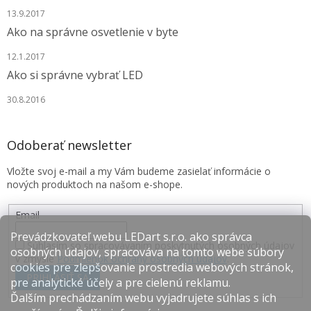
13.9.2017
Ako na správne osvetlenie v byte
12.1.2017
Ako si správne vybrať LED
30.8.2016
Odoberať newsletter
Vložte svoj e-mail a my Vám budeme zasielať informácie o
nových produktoch na našom e-shope.
Email
Prevádzkovateľ webu LEDart s.r.o. ako správca
Súhlasím so spracovávaním poskytnutých osobných údajov
osobných údajov, spracováva na tomto webe súbory
v zmysle
Podmienok ochrany osobných údajov
.
cookies pre zlepšovanie prostredia webových stránok,
PRIHLÁSIŤ SA
pre analytické účely a pre cielenú reklamu.
Ďalším prechádzaním webu vyjadrujete súhlas s ich