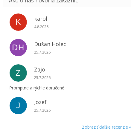
karol
K
Hodnotenie obchodu je 5 z 5 hviezdičiek.
4.8.2026
Dušan Holec
DH
Hodnotenie obchodu je 5 z 5 hviezdičiek.
25.7.2026
Zajo
Z
Hodnotenie obchodu je 5 z 5 hviezdičiek.
25.7.2026
Promptne a rýchle doručené
Jozef
J
Hodnotenie obchodu je 5 z 5 hviezdičiek.
25.7.2026
Zobraziť ďalšie recenzie