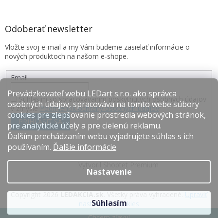
Odoberať newsletter
Vložte svoj e-mail a my Vám budeme zasielať informácie o
nových produktoch na našom e-shope.
Email
Prevádzkovateľ webu LEDart s.r.o. ako správca
Súhlasím so spracovávaním poskytnutých osobných údajov
osobných údajov, spracováva na tomto webe súbory
v zmysle
Podmienok ochrany osobných údajov
.
cookies pre zlepšovanie prostredia webových stránok,
PRIHLÁSIŤ SA
pre analytické účely a pre cielenú reklamu.
Ďalším prechádzaním webu vyjadrujete súhlas s ich
používaním.
Ďalšie informácie
Vytvoril Shoptet Premium
Nastavenie
Copyright 2026
LEDAKCIA.sk
. Všetky práva vyhradené.
Upraviť
Súhlasím
nastavenie cookies
Chcem zľavu!