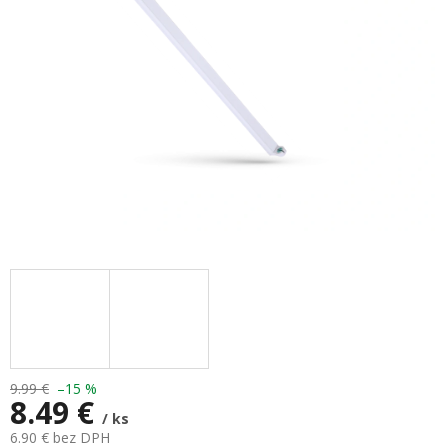
9.99 €
–15 %
8.49 €
/ ks
6.90 € bez DPH