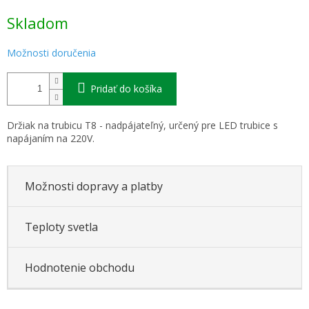
Jednotková
Skladom
cena:
Možnosti doručenia
Pridať do košíka
Držiak na trubicu T8 - nadpájateľný, určený pre LED trubice s
napájaním na 220V.
Možnosti dopravy a platby
Teploty svetla
Hodnotenie obchodu