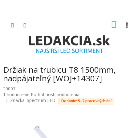
Prejsť
na
obsah
NÁKU
KOŠÍK
Držiak na trubicu T8 1500mm,
nadpájateľný [WOJ+14307]
20007
Priemerné
1 hodnotenie
Podrobnosti hodnotenia
hodnotenie
Značka:
Spectrum LED
Dodanie: 5–7 pracovných dní
produktu
je
5.0
z
5
hviezdičiek.