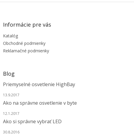
Z
á
p
ä
Informácie pre vás
t
Katalóg
i
e
Obchodné podmienky
Reklamačné podmienky
Blog
Priemyselné osvetlenie HighBay
13.9.2017
Ako na správne osvetlenie v byte
12.1.2017
Ako si správne vybrať LED
30.8.2016