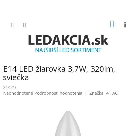
Prejsť
na
obsah
NÁKU
KOŠÍK
E14 LED žiarovka 3,7W, 320lm,
sviečka
214216
Priemerné
Neohodnotené
Podrobnosti hodnotenia
Značka:
V-TAC
hodnotenie
produktu
je
0.0
z
5
hviezdičiek.