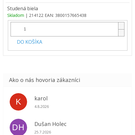
Studená biela
Skladom
| 214122
EAN:
3800157665438
DO KOŠÍKA
karol
K
Hodnotenie obchodu je 5 z 5 hviezdičiek.
4.8.2026
Dušan Holec
DH
Hodnotenie obchodu je 5 z 5 hviezdičiek.
25.7.2026