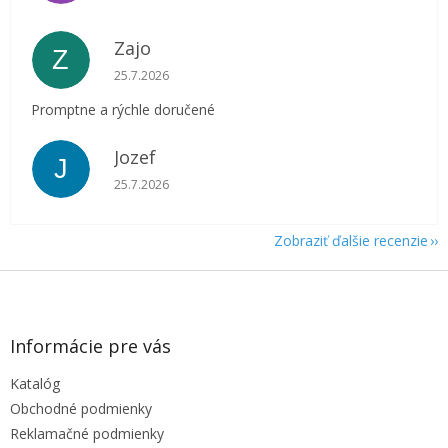
Zajo
Z
Hodnotenie obchodu je 5 z 5 hviezdičiek.
25.7.2026
Promptne a rýchle doručené
Jozef
J
Hodnotenie obchodu je 5 z 5 hviezdičiek.
25.7.2026
Zobraziť ďalšie recenzie
Z
á
p
ä
Informácie pre vás
t
Katalóg
i
e
Obchodné podmienky
Reklamačné podmienky