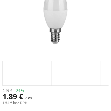
2.49 €
–24 %
1.89 €
/ ks
1.54 € bez DPH
Jednotková