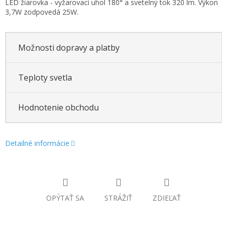
LED žiarovka - vyžarovací uhol 180° a svetelný tok 320 lm. Výkon
cena:
3,7W zodpovedá 25W.
Možnosti dopravy a platby
Teploty svetla
Hodnotenie obchodu
Detailné informácie
OPÝTAŤ SA
STRÁŽIŤ
ZDIEĽAŤ