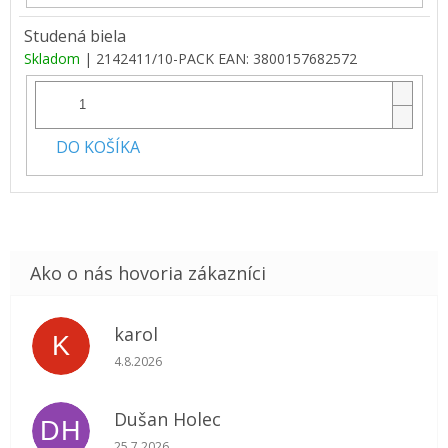
Studená biela
Skladom
| 2142411/10-PACK
EAN:
3800157682572
DO KOŠÍKA
karol
K
Hodnotenie obchodu je 5 z 5 hviezdičiek.
4.8.2026
Dušan Holec
DH
Hodnotenie obchodu je 5 z 5 hviezdičiek.
25.7.2026