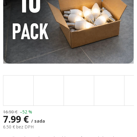
16.90 €
–52 %
7.99 €
/ sada
6.50 € bez DPH
Jednotková