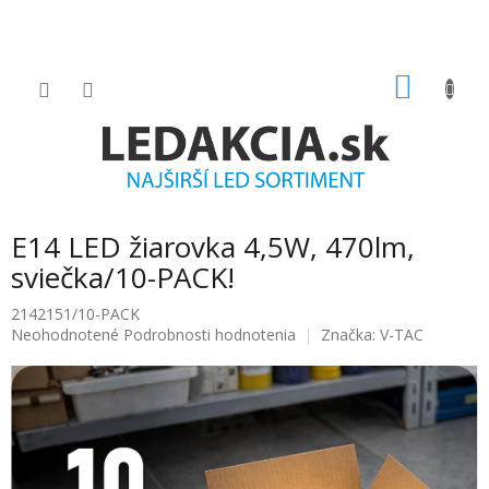
Prejsť
na
obsah
NÁKU
KOŠÍK
E14 LED žiarovka 4,5W, 470lm,
sviečka/10-PACK!
2142151/10-PACK
Priemerné
Neohodnotené
Podrobnosti hodnotenia
Značka:
V-TAC
hodnotenie
produktu
je
0.0
z
5
hviezdičiek.