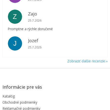
Zajo
Z
Hodnotenie obchodu je 5 z 5 hviezdičiek.
25.7.2026
Promptne a rýchle doručené
Jozef
J
Hodnotenie obchodu je 5 z 5 hviezdičiek.
25.7.2026
Zobraziť ďalšie recenzie
Z
á
p
ä
Informácie pre vás
t
Katalóg
i
e
Obchodné podmienky
Reklamačné podmienky