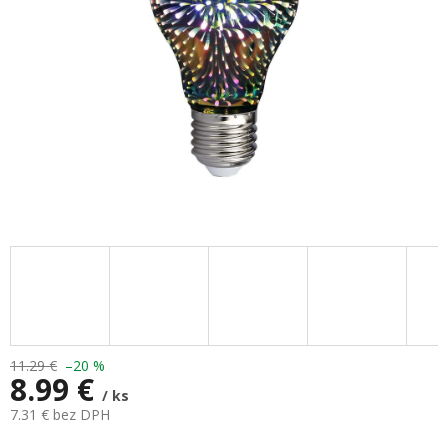
11.29 €
–20 %
8.99 €
/ ks
7.31 € bez DPH
Jednotková