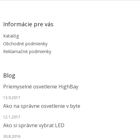
Z
á
p
ä
Informácie pre vás
t
Katalóg
i
e
Obchodné podmienky
Reklamačné podmienky
Blog
Priemyselné osvetlenie HighBay
13.9.2017
Ako na správne osvetlenie v byte
12.1.2017
Ako si správne vybrať LED
30.8.2016