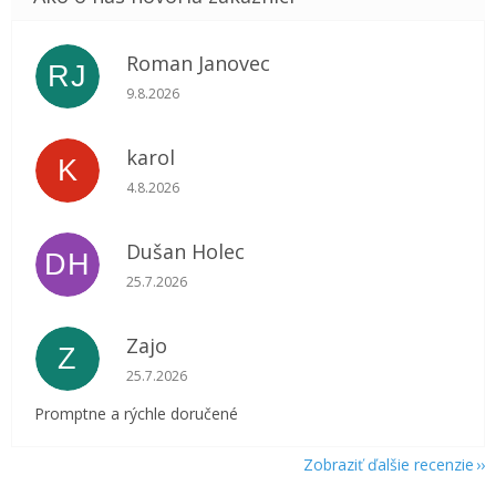
Roman Janovec
RJ
Hodnotenie obchodu je 5 z 5 hviezdičiek.
9.8.2026
karol
K
Hodnotenie obchodu je 5 z 5 hviezdičiek.
4.8.2026
Dušan Holec
DH
Hodnotenie obchodu je 5 z 5 hviezdičiek.
25.7.2026
Zajo
Z
Hodnotenie obchodu je 5 z 5 hviezdičiek.
25.7.2026
Promptne a rýchle doručené
Zobraziť ďalšie recenzie