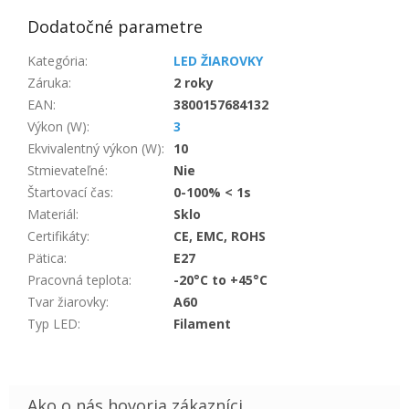
Dodatočné parametre
Kategória
:
LED ŽIAROVKY
Záruka
:
2 roky
EAN
:
3800157684132
Výkon (W)
:
3
Ekvivalentný výkon (W)
:
10
Stmievateľné
:
Nie
Štartovací čas
:
0-100% < 1s
Materiál
:
Sklo
Certifikáty
:
CE, EMC, ROHS
Pätica
:
E27
Pracovná teplota
:
-20°C to +45°C
Tvar žiarovky
:
A60
Typ LED
:
Filament