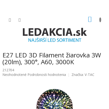
Prejsť
na
obsah
NÁKU
KOŠÍK
E27 LED 3D Filament žiarovka 3W
(20lm), 300°, A60, 3000K
212704
Priemerné
Neohodnotené
Podrobnosti hodnotenia
Značka:
V-TAC
hodnotenie
produktu
je
0.0
z
5
hviezdičiek.