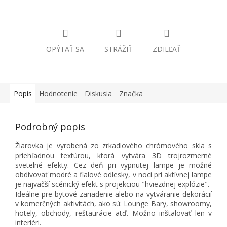
OPÝTAŤ SA
STRÁŽIŤ
ZDIEĽAŤ
Popis
Hodnotenie
Diskusia
Značka
Podrobný popis
Žiarovka je vyrobená zo zrkadlového chrómového skla s
priehľadnou textúrou, ktorá vytvára 3D trojrozmerné
svetelné efekty. Cez deň pri vypnutej lampe je možné
obdivovať modré a fialové odlesky, v noci pri aktívnej lampe
je najväčší scénický efekt s projekciou "hviezdnej explózie".
Ideálne pre bytové zariadenie alebo na vytváranie dekorácií
v komerčných aktivitách, ako sú: Lounge Bary, showroomy,
hotely, obchody, reštaurácie atď. Možno inštalovať len v
interiéri.