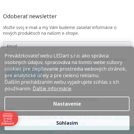
Odoberať newsletter
Vložte svoj e-mail a my Vám budeme zasielať informácie o
nových produktoch na našom e-shope.
Email
Prevádzkovateľ webu LEDart s.r.o. ako správca
Súhlasím so spracovávaním poskytnutých osobných údajov
osobných údajov, spracováva na tomto webe súbory
v zmysle
Podmienok ochrany osobných údajov
.
cookies pre zlepšovanie prostredia webových stránok,
PRIHLÁSIŤ SA
pre analytické účely a pre cielenú reklamu.
Ďalším prechádzaním webu vyjadrujete súhlas s ich
používaním.
Ďalšie informácie
Vytvoril Shoptet Premium
Nastavenie
Copyright 2026
LEDAKCIA.sk
. Všetky práva vyhradené.
Upraviť
Súhlasím
nastavenie cookies
Zobraziť
e
Chcem zľavu!