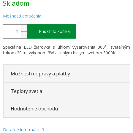
Skladom
cena:
Možnosti doručenia
Pridať do košíka
Špeciálna LED žiarovka s uhlom vyžarovania 300°, svetelným
tokom 20lm, výkonom 3W a teplým bielym svetlom 3000K.
Možnosti dopravy a platby
Teploty svetla
Hodnotenie obchodu
Detailné informácie