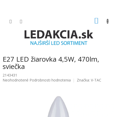
Prejsť
na
obsah
NÁKU
KOŠÍK
E27 LED žiarovka 4,5W, 470lm,
sviečka
2143431
Priemerné
Neohodnotené
Podrobnosti hodnotenia
Značka:
V-TAC
hodnotenie
produktu
je
0.0
z
5
hviezdičiek.