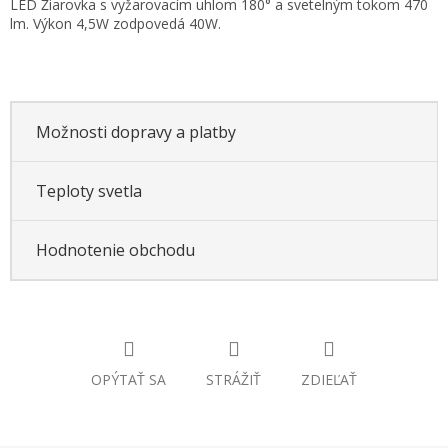
LED Žiarovka s vyžarovacím uhlom 180° a svetelným tokom 470
cena:
lm. Výkon 4,5W zodpovedá 40W.
Možnosti dopravy a platby
Teploty svetla
Hodnotenie obchodu
OPÝTAŤ SA
STRÁŽIŤ
ZDIEĽAŤ