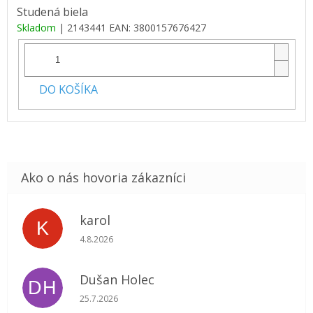
Studená biela
Skladom
| 2143441
EAN:
3800157676427
DO KOŠÍKA
karol
K
Hodnotenie obchodu je 5 z 5 hviezdičiek.
4.8.2026
Dušan Holec
DH
Hodnotenie obchodu je 5 z 5 hviezdičiek.
25.7.2026