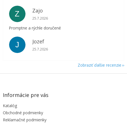
Zajo
Z
Hodnotenie obchodu je 5 z 5 hviezdičiek.
25.7.2026
Promptne a rýchle doručené
Jozef
J
Hodnotenie obchodu je 5 z 5 hviezdičiek.
25.7.2026
Zobraziť ďalšie recenzie
Z
á
p
ä
Informácie pre vás
t
Katalóg
i
e
Obchodné podmienky
Reklamačné podmienky