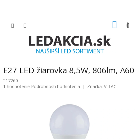
Prejsť
na
obsah
NÁKU
KOŠÍK
E27 LED žiarovka 8,5W, 806lm, A60
217260
Priemerné
1 hodnotenie
Podrobnosti hodnotenia
Značka:
V-TAC
hodnotenie
produktu
je
5.0
z
5
hviezdičiek.