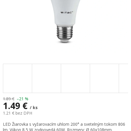
1.89 €
–21 %
1.49 €
/ ks
1.21 € bez DPH
Jednotková
LED Žiarovka s vyžarovacím uhlom 200° a svetelným tokom 806
cena:
lm. Výkon 8,5 W zodpovedá 60W. Rozmery: Ø
60x108mm
.