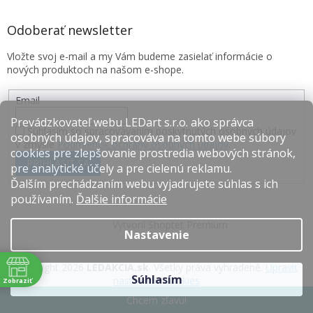
Odoberať newsletter
Vložte svoj e-mail a my Vám budeme zasielať informácie o
nových produktoch na našom e-shope.
Email
Prevádzkovateľ webu LEDart s.r.o. ako správca
Súhlasím so spracovávaním poskytnutých osobných údajov
osobných údajov, spracováva na tomto webe súbory
v zmysle
Podmienok ochrany osobných údajov
.
cookies pre zlepšovanie prostredia webových stránok,
PRIHLÁSIŤ SA
pre analytické účely a pre cielenú reklamu.
Ďalším prechádzaním webu vyjadrujete súhlas s ich
používaním.
Ďalšie informácie
Vytvoril Shoptet Premium
Nastavenie
Copyright 2026
LEDAKCIA.sk
. Všetky práva vyhradené.
Upraviť
Súhlasím
nastavenie cookies
Zobraziť
e
Chcem zľavu!