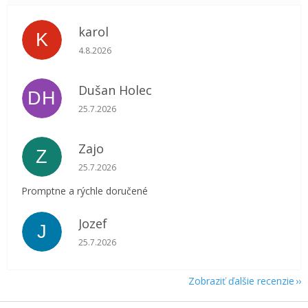
karol
K
Hodnotenie obchodu je 5 z 5 hviezdičiek.
4.8.2026
Dušan Holec
DH
Hodnotenie obchodu je 5 z 5 hviezdičiek.
25.7.2026
Zajo
Z
Hodnotenie obchodu je 5 z 5 hviezdičiek.
25.7.2026
Promptne a rýchle doručené
Jozef
J
Hodnotenie obchodu je 5 z 5 hviezdičiek.
25.7.2026
Zobraziť ďalšie recenzie
Z