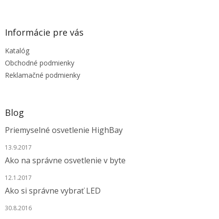
á
p
ä
Informácie pre vás
t
Katalóg
i
e
Obchodné podmienky
Reklamačné podmienky
Blog
Priemyselné osvetlenie HighBay
13.9.2017
Ako na správne osvetlenie v byte
12.1.2017
Ako si správne vybrať LED
30.8.2016