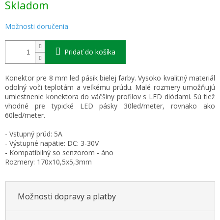
Skladom
cena:
Možnosti doručenia
Pridať do košíka
Konektor pre 8 mm led pásik bielej farby. Vysoko kvalitný materiál
odolný voči teplotám a veľkému prúdu. Malé rozmery umožňujú
umiestnenie konektora do väčšiny profilov s LED diódami. Sú tiež
vhodné pre typické LED pásky 30led/meter, rovnako ako
60led/meter.
- Vstupný prúd: 5A
- Výstupné napätie: DC: 3-30V
- Kompatibilný so senzorom - áno
Rozmery: 170x10,5x5,3mm
Možnosti dopravy a platby