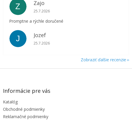
Zajo
Z
Hodnotenie obchodu je 5 z 5 hviezdičiek.
25.7.2026
Promptne a rýchle doručené
Jozef
J
Hodnotenie obchodu je 5 z 5 hviezdičiek.
25.7.2026
Zobraziť ďalšie recenzie
Z
á
p
ä
Informácie pre vás
t
Katalóg
i
e
Obchodné podmienky
Reklamačné podmienky