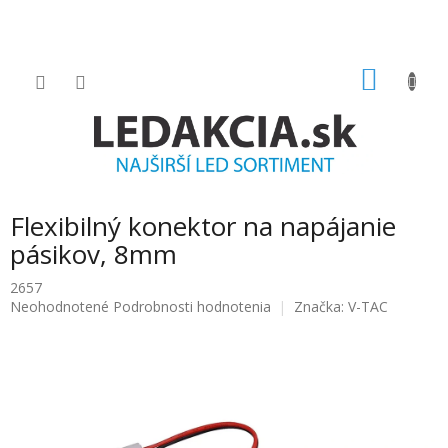
Prejsť
na
obsah
NÁKU
KOŠÍK
Flexibilný konektor na napájanie
pásikov, 8mm
2657
Priemerné
Neohodnotené
Podrobnosti hodnotenia
Značka:
V-TAC
hodnotenie
produktu
je
0.0
z
5
hviezdičiek.