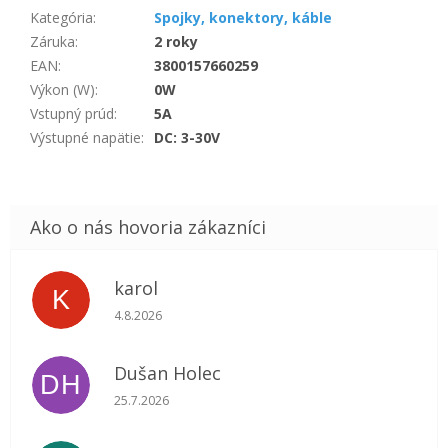
Kategória
:
Spojky, konektory, káble
Záruka
:
2 roky
EAN
:
3800157660259
Výkon (W)
:
0W
Vstupný prúd
:
5A
Výstupné napätie
:
DC: 3-30V
karol
K
Hodnotenie obchodu je 5 z 5 hviezdičiek.
4.8.2026
Dušan Holec
DH
Hodnotenie obchodu je 5 z 5 hviezdičiek.
25.7.2026