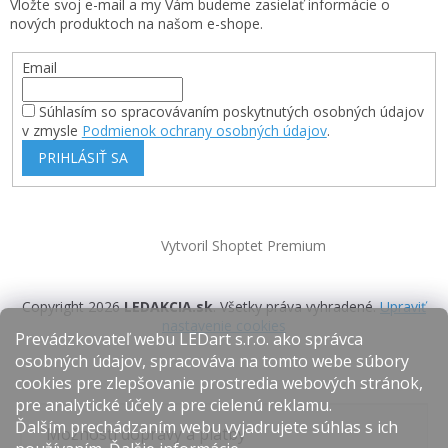
Vložte svoj e-mail a my Vám budeme zasielať informácie o
nových produktoch na našom e-shope.
Email
Súhlasím so spracovávaním poskytnutých osobných údajov
v zmysle
Podmienok ochrany osobných údajov
.
PRIHLÁSIŤ SA
Vytvoril Shoptet Premium
Copyright 2026
LEDAKCIA.sk
. Všetky práva vyhradené.
Upraviť
nastavenie cookies
Prevádzkovateľ webu LEDart s.r.o. ako správca
osobných údajov, spracováva na tomto webe súbory
cookies pre zlepšovanie prostredia webových stránok,
pre analytické účely a pre cielenú reklamu.
Ďalším prechádzaním webu vyjadrujete súhlas s ich
Možnosti dopravy a platby