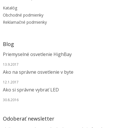
t
Katalóg
i
e
Obchodné podmienky
Reklamačné podmienky
Blog
Priemyselné osvetlenie HighBay
13.9.2017
Ako na správne osvetlenie v byte
12.1.2017
Ako si správne vybrať LED
30.8.2016
Odoberať newsletter