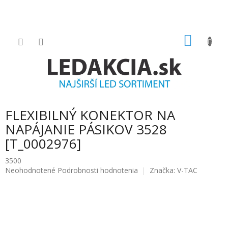
Prejsť
na
obsah
NÁKU
KOŠÍK
FLEXIBILNÝ KONEKTOR NA
NAPÁJANIE PÁSIKOV 3528
[T_0002976]
3500
Priemerné
Neohodnotené
Podrobnosti hodnotenia
Značka:
V-TAC
hodnotenie
produktu
je
0.0
z
5