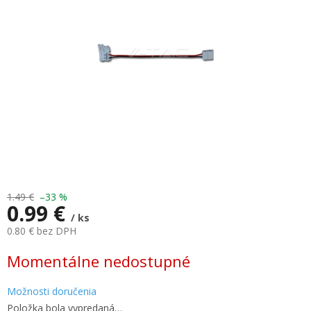
hviezdičiek.
1.49 €
–33 %
0.99 €
/ ks
0.80 € bez DPH
Jednotková
Momentálne nedostupné
cena:
Možnosti doručenia
Položka bola vypredaná…