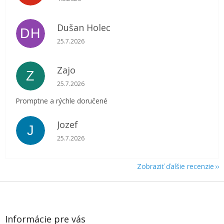
Dušan Holec
DH
Hodnotenie obchodu je 5 z 5 hviezdičiek.
25.7.2026
Zajo
Z
Hodnotenie obchodu je 5 z 5 hviezdičiek.
25.7.2026
Promptne a rýchle doručené
Jozef
J
Hodnotenie obchodu je 5 z 5 hviezdičiek.
25.7.2026
Zobraziť ďalšie recenzie
Z
á
p
ä
Informácie pre vás