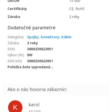
On/Off
15 000
Certifikáty
CE, RoHS
Záruka
2 roky
Dodatočné parametre
Kategória
:
Spojky, konektory, káble
Záruka
:
2 roky
EAN
:
3800230622051
Výkon (W)
:
0W
EAN kód
:
3800230622051
Položka bola vypredaná…
karol
K
Hodnotenie obchodu je 5 z 5 hviezdičiek.
4.8.2026