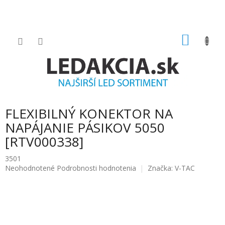
Prejsť
na
obsah
NÁKU
KOŠÍK
FLEXIBILNÝ KONEKTOR NA
NAPÁJANIE PÁSIKOV 5050
[RTV000338]
3501
Priemerné
Neohodnotené
Podrobnosti hodnotenia
Značka:
V-TAC
hodnotenie
produktu
je
0.0
z
5