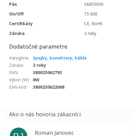
Pás
SMD5050
On/Off
15 000
Certifikáty
CE, RoHS
Záruka
2 roky
Dodatočné parametre
Kategória
:
Spojky, konektory, káble
Záruka
:
2 roky
EAN
:
380023062793
Výkon (W)
:
0W
EAN kód
:
3800230622068
Roman Janovec