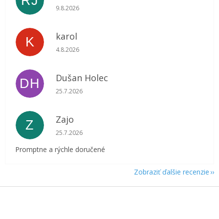
RJ
Hodnotenie obchodu je 5 z 5 hviezdičiek.
9.8.2026
karol
K
Hodnotenie obchodu je 5 z 5 hviezdičiek.
4.8.2026
Dušan Holec
DH
Hodnotenie obchodu je 5 z 5 hviezdičiek.
25.7.2026
Zajo
Z
Hodnotenie obchodu je 5 z 5 hviezdičiek.
25.7.2026
Promptne a rýchle doručené
Zobraziť ďalšie recenzie
Z
á
p