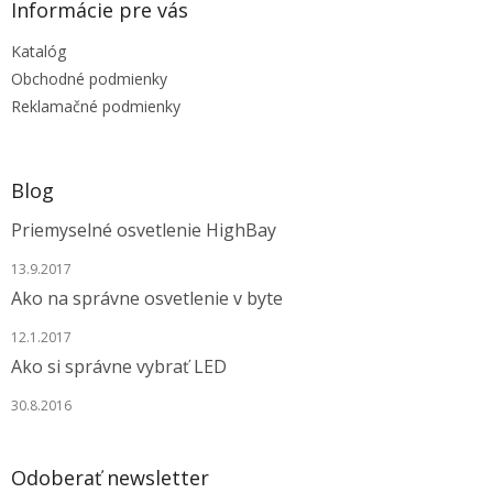
ä
Informácie pre vás
t
Katalóg
i
e
Obchodné podmienky
Reklamačné podmienky
Blog
Priemyselné osvetlenie HighBay
13.9.2017
Ako na správne osvetlenie v byte
12.1.2017
Ako si správne vybrať LED
30.8.2016
Odoberať newsletter