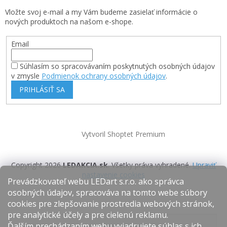
Vložte svoj e-mail a my Vám budeme zasielať informácie o
nových produktoch na našom e-shope.
Email
Súhlasím so spracovávaním poskytnutých osobných údajov
v zmysle
Podmienok ochrany osobných údajov
.
PRIHLÁSIŤ SA
Vytvoril Shoptet Premium
Copyright 2026
LEDAKCIA.sk
. Všetky práva vyhradené.
Upraviť
nastavenie cookies
Prevádzkovateľ webu LEDart s.r.o. ako správca
osobných údajov, spracováva na tomto webe súbory
cookies pre zlepšovanie prostredia webových stránok,
pre analytické účely a pre cielenú reklamu.
Ďalším prechádzaním webu vyjadrujete súhlas s ich