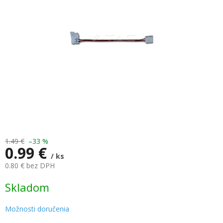
hviezdičiek.
1.49 €
–33 %
0.99 €
/ ks
0.80 € bez DPH
Jednotková
Skladom
cena:
Možnosti doručenia