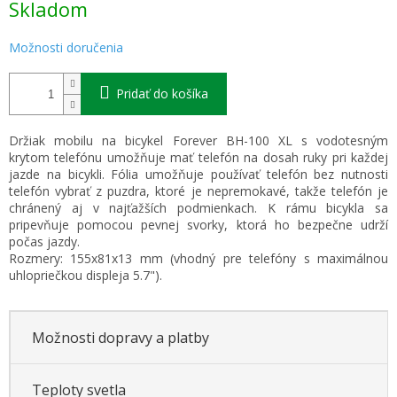
Skladom
cena:
Možnosti doručenia
Pridať do košíka
Držiak mobilu na bicykel Forever BH-100 XL s vodotesným
krytom telefónu umožňuje mať telefón na dosah ruky pri každej
jazde na bicykli. Fólia umožňuje používať telefón bez nutnosti
telefón vybrať z puzdra, ktoré je nepremokavé, takže telefón je
chránený aj v najťažších podmienkach. K rámu bicykla sa
pripevňuje pomocou pevnej svorky, ktorá ho bezpečne udrží
počas jazdy.
Rozmery: 155x81x13 mm (vhodný pre telefóny s maximálnou
uhlopriečkou displeja 5.7").
Možnosti dopravy a platby
Teploty svetla