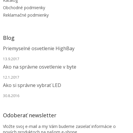
Katalóg
i
e
Obchodné podmienky
Reklamačné podmienky
Blog
Priemyselné osvetlenie HighBay
13.9.2017
Ako na správne osvetlenie v byte
12.1.2017
Ako si správne vybrať LED
30.8.2016
Odoberať newsletter
Vložte svoj e-mail a my Vám budeme zasielať informácie o
nových produktoch na našom e-shope.