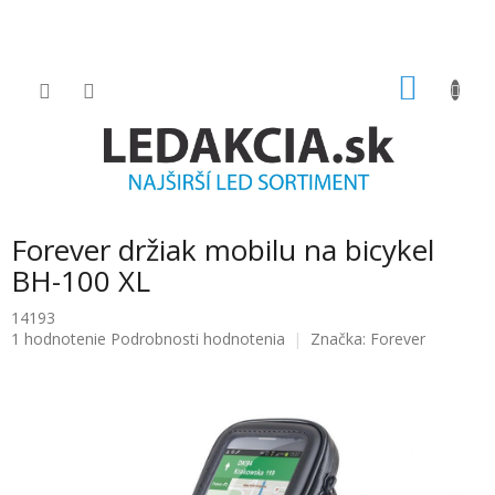
Prejsť
na
obsah
NÁKU
KOŠÍK
Forever držiak mobilu na bicykel
BH-100 XL
14193
Priemerné
1 hodnotenie
Podrobnosti hodnotenia
Značka:
Forever
hodnotenie
produktu
je
5.0
z
5
hviezdičiek.