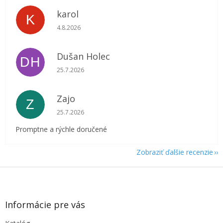
karol
K
Hodnotenie obchodu je 5 z 5 hviezdičiek.
4.8.2026
Dušan Holec
DH
Hodnotenie obchodu je 5 z 5 hviezdičiek.
25.7.2026
Zajo
Z
Hodnotenie obchodu je 5 z 5 hviezdičiek.
25.7.2026
Promptne a rýchle doručené
Zobraziť ďalšie recenzie
Z
á
p
ä
Informácie pre vás
t