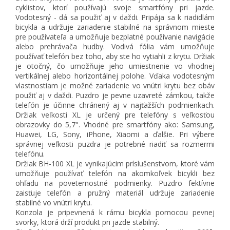
cyklistov, ktorí používajú svoje smartfóny pri jazde.
Vodotesný - dá sa použiť aj v daždi. Pripája sa k riadidlám
bicykla a udržuje zariadenie stabilné na správnom mieste
pre používateľa a umožňuje bezplatné používanie navigácie
alebo prehrávača hudby. Vodivá fólia vám umožňuje
používať telefón bez toho, aby ste ho vytiahli z krytu. Držiak
je otočný, čo umožňuje jeho umiestnenie vo vhodnej
vertikálnej alebo horizontálnej polohe. Vďaka vodotesným
vlastnostiam je možné zariadenie vo vnútri krytu bez obáv
použiť aj v daždi. Puzdro je pevne uzavreté zámkou, takže
telefón je účinne chránený aj v najťažších podmienkach.
Držiak veľkosti XL je určený pre telefóny s veľkosťou
obrazovky do 5,7". Vhodné pre smartfóny ako: Samsung,
Huawei, LG, Sony, iPhone, Xiaomi a ďalšie. Pri výbere
správnej veľkosti puzdra je potrebné riadiť sa rozmermi
telefónu.
Držiak BH-100 XL je vynikajúcim príslušenstvom, ktoré vám
umožňuje používať telefón na akomkoľvek bicykli bez
ohľadu na poveternostné podmienky. Puzdro fektívne
zaisťuje telefón a pružný materiál udržuje zariadenie
stabilné vo vnútri krytu.
Konzola je pripevnená k rámu bicykla pomocou pevnej
svorky, ktorá drží produkt pri jazde stabilný.