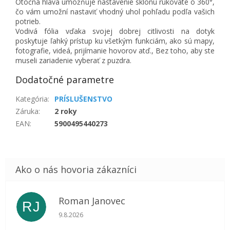
Otočná hlava umožňuje nastavenie sklonu rukoväte o 360°,
čo vám umožní nastaviť vhodný uhol pohľadu podľa vašich
potrieb.
Vodivá fólia vďaka svojej dobrej citlivosti na dotyk
poskytuje ľahký prístup ku všetkým funkciám, ako sú mapy,
fotografie, videá, prijímanie hovorov atď., Bez toho, aby ste
museli zariadenie vyberať z puzdra.
Dodatočné parametre
Kategória
:
PRÍSLUŠENSTVO
Záruka
:
2 roky
EAN
:
5900495440273
Roman Janovec
RJ
Hodnotenie obchodu je 5 z 5 hviezdičiek.
9.8.2026