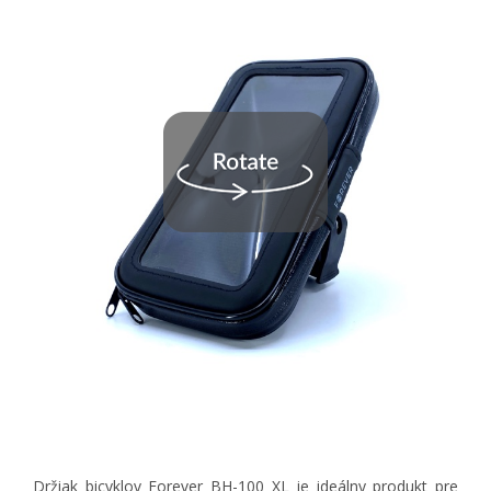
Držiak bicyklov Forever BH-100 XL je ideálny produkt pre