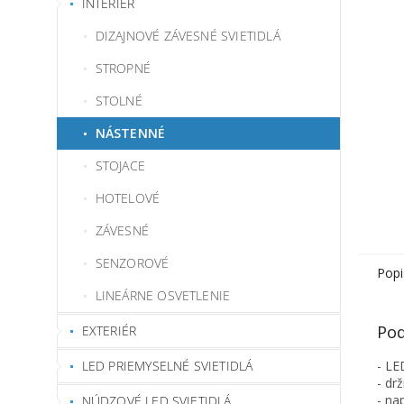
INTERIÉR
DIZAJNOVÉ ZÁVESNÉ SVIETIDLÁ
STROPNÉ
STOLNÉ
NÁSTENNÉ
STOJACE
HOTELOVÉ
ZÁVESNÉ
SENZOROVÉ
Popi
LINEÁRNE OSVETLENIE
Pod
EXTERIÉR
LED PRIEMYSELNÉ SVIETIDLÁ
- LE
- dr
- na
NÚDZOVÉ LED SVIETIDLÁ