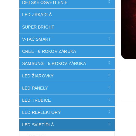
DETSKÉ OSVETLENIE
LED ZRKADLÁ
SUPER BRIGHT
V-TAC SMART
CREE - 6 ROKOV ZÁRUKA
SAMSUNG - 5 ROKOV ZÁRUKA
LED ŽIAROVKY
LED PANELY
LED TRUBICE
LED REFLEKTORY
LED SVIETIDLÁ