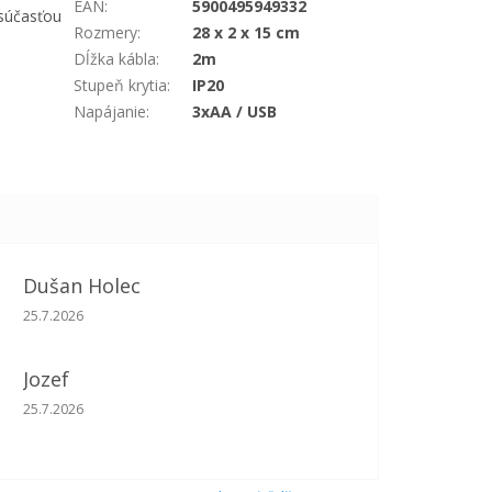
EAN
:
5900495949332
 súčasťou
Rozmery
:
28 x 2 x 15 cm
Dĺžka kábla
:
2m
Stupeň krytia
:
IP20
Napájanie
:
3xAA / USB
Dušan Holec
Hodnotenie obchodu je 5 z 5 hviezdičiek.
25.7.2026
Jozef
Hodnotenie obchodu je 5 z 5 hviezdičiek.
25.7.2026