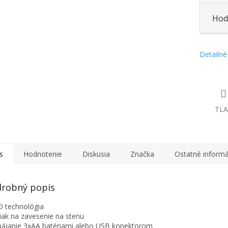
Hod
Detailné
TLA
s
Hodnotenie
Diskusia
Značka
Ostatné informá
robný popis
D technológia
žiak na zavesenie na stenu
pájanie 3xAA batériami alebo USB konektorom