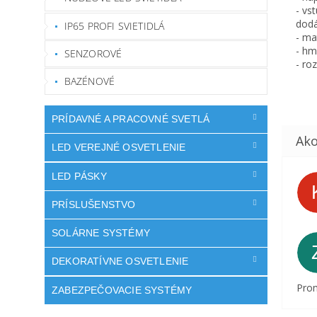
- vs
dodá
IP65 PROFI SVIETIDLÁ
- ma
- hm
SENZOROVÉ
- ro
BAZÉNOVÉ
PRÍDAVNÉ A PRACOVNÉ SVETLÁ
LED VEREJNÉ OSVETLENIE
LED PÁSKY
PRÍSLUŠENSTVO
SOLÁRNE SYSTÉMY
DEKORATÍVNE OSVETLENIE
Prom
ZABEZPEČOVACIE SYSTÉMY