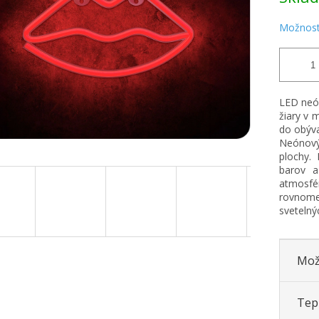
Možnost
LED neón
žiary v 
do obýva
Neónový
plochy. 
barov a
atmosfé
rovnome
svetelný
Mož
Tepl