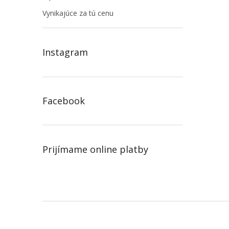
Vynikajúce za tú cenu
Instagram
Facebook
Prijímame online platby
Z
á
p