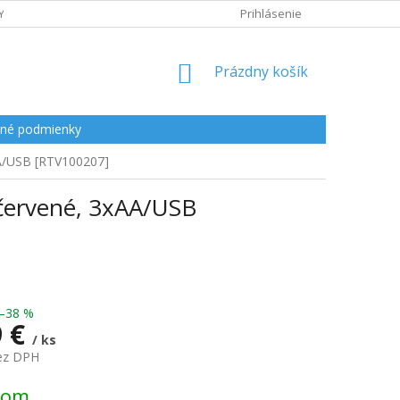
Y
Prihlásenie
NÁKUPNÝ
Prázdny košík
KOŠÍK
né podmienky
AA/USB [RTV100207]
 červené, 3xAA/USB
–38 %
9 €
/ ks
bez DPH
ová
dom