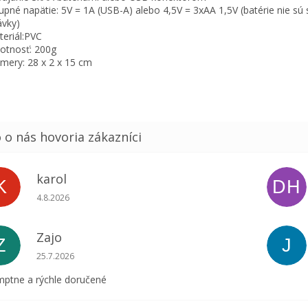
tupné napätie: 5V = 1A (USB-A) alebo 4,5V = 3xAA 1,5V (batérie nie sú
vky)
teriál:PVC
otnosť: 200g
zmery:
28 x 2 x 15 cm
karol
K
DH
Hodnotenie obchodu je 5 z 5 hviezdičiek.
4.8.2026
Zajo
Z
J
Hodnotenie obchodu je 5 z 5 hviezdičiek.
25.7.2026
ptne a rýchle doručené