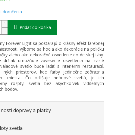
i doručenia
Pridať do košíka
y Forever Light sa postarajú o krásny efekt farebnej
miestnosti. Výborne sa hodia ako dekorácie na poličku
čky alebo ako dekoračné osvetlenie do detskej izby.
 držiak umožňuje zavesenie osvetlenia na zvislé
Náladové svetlo bude ladiť s interiérmi reštaurácií,
 iných priestorov, kde farby jedinečne zdôraznia
ru miesta. Čo odlišuje neónové svetlá, je ich
rný rozptyl svetla bez akýchkoľvek viditeľných
ch bodov.
nosti dopravy a platby
oty svetla