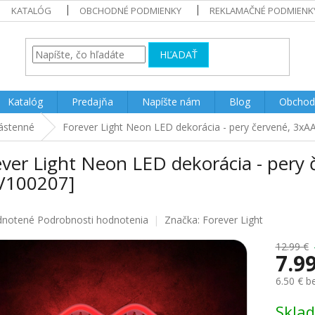
KATALÓG
OBCHODNÉ PODMIENKY
REKLAMAČNÉ PODMIENK
HĽADAŤ
Katalóg
Predajňa
Napíšte nám
Blog
Obchod
ástenné
Forever Light Neon LED dekorácia - pery červené, 3x
ever Light Neon LED dekorácia - pery
V100207]
rné
notené
Podrobnosti hodnotenia
Značka:
Forever Light
enie
u
12.99 €
7.9
6.50 € 
Jednotk
Skla
iek.
cena: