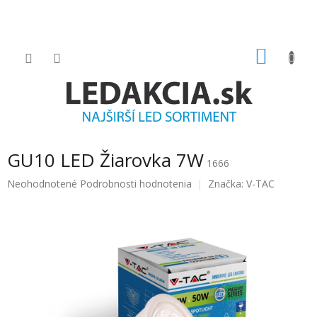
Prejsť
na
obsah
NÁKU
KOŠÍK
GU10 LED Žiarovka 7W
1666
Priemerné
Neohodnotené
Podrobnosti hodnotenia
Značka:
V-TAC
hodnotenie
produktu
je
0.0
z
5
hviezdičiek.