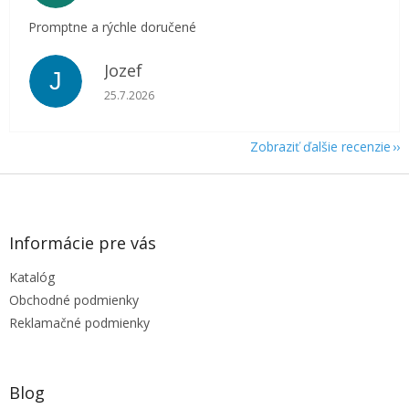
Promptne a rýchle doručené
Jozef
J
Hodnotenie obchodu je 5 z 5 hviezdičiek.
25.7.2026
Zobraziť ďalšie recenzie
Z
á
p
ä
Informácie pre vás
t
Katalóg
i
e
Obchodné podmienky
Reklamačné podmienky
Blog