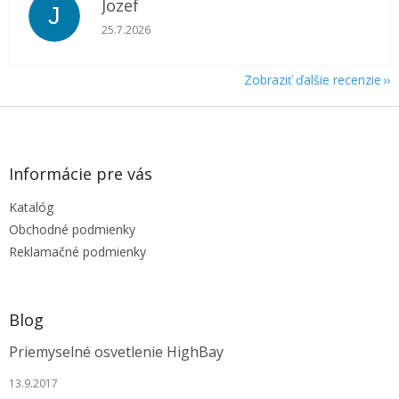
Jozef
J
Hodnotenie obchodu je 5 z 5 hviezdičiek.
25.7.2026
Zobraziť ďalšie recenzie
Z
á
p
ä
Informácie pre vás
t
Katalóg
i
e
Obchodné podmienky
Reklamačné podmienky
Blog
Priemyselné osvetlenie HighBay
13.9.2017