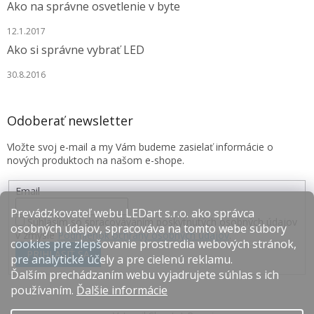
Ako na správne osvetlenie v byte
12.1.2017
Ako si správne vybrať LED
30.8.2016
Odoberať newsletter
Vložte svoj e-mail a my Vám budeme zasielať informácie o
nových produktoch na našom e-shope.
Email
Prevádzkovateľ webu LEDart s.r.o. ako správca
Súhlasím so spracovávaním poskytnutých osobných údajov
osobných údajov, spracováva na tomto webe súbory
v zmysle
Podmienok ochrany osobných údajov
.
cookies pre zlepšovanie prostredia webových stránok,
PRIHLÁSIŤ SA
pre analytické účely a pre cielenú reklamu.
Ďalším prechádzaním webu vyjadrujete súhlas s ich
používaním.
Ďalšie informácie