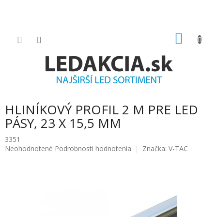
Prejsť
na
obsah
NÁKU
KOŠÍK
HLINÍKOVÝ PROFIL 2 M PRE LED
PÁSY, 23 X 15,5 MM
3351
Priemerné
Neohodnotené
Podrobnosti hodnotenia
Značka:
V-TAC
hodnotenie
produktu
je
0.0
z
5
hviezdičiek.