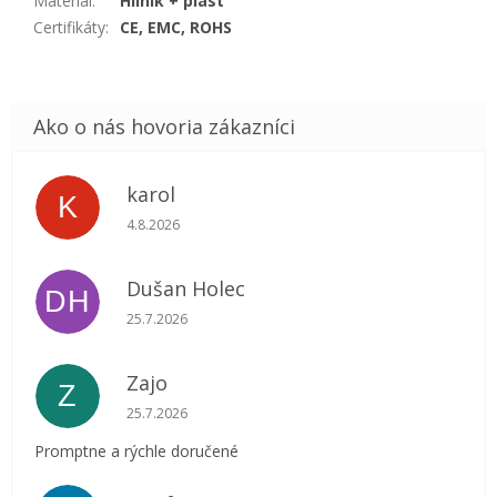
Materiál
:
Hliník + plast
Certifikáty
:
CE, EMC, ROHS
karol
K
Hodnotenie obchodu je 5 z 5 hviezdičiek.
4.8.2026
Dušan Holec
DH
Hodnotenie obchodu je 5 z 5 hviezdičiek.
25.7.2026
Zajo
Z
Hodnotenie obchodu je 5 z 5 hviezdičiek.
25.7.2026
Promptne a rýchle doručené