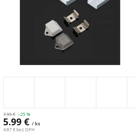
7.99 €
–25 %
5.99 €
/ ks
4.87 € bez DPH
Jednotková