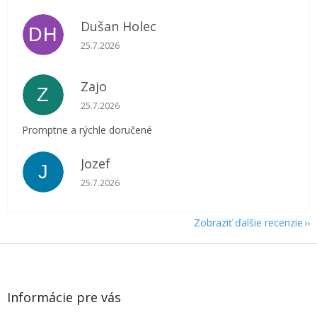
Dušan Holec
DH
Hodnotenie obchodu je 5 z 5 hviezdičiek.
25.7.2026
Zajo
Z
Hodnotenie obchodu je 5 z 5 hviezdičiek.
25.7.2026
Promptne a rýchle doručené
Jozef
J
Hodnotenie obchodu je 5 z 5 hviezdičiek.
25.7.2026
Zobraziť ďalšie recenzie
Z
á
p
ä
Informácie pre vás
t