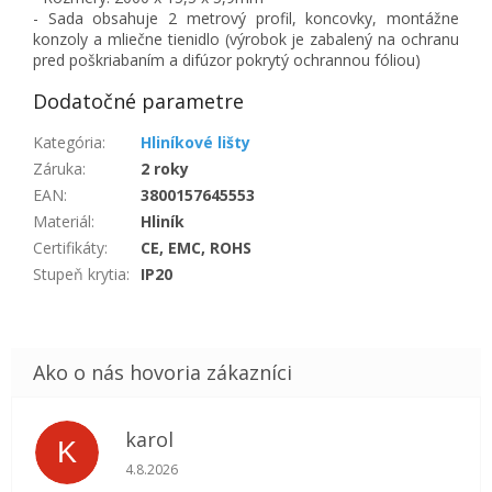
- Sada obsahuje 2 metrový profil, koncovky, montážne
konzoly a mliečne tienidlo (výrobok je zabalený na ochranu
pred poškriabaním a difúzor pokrytý ochrannou fóliou)
Dodatočné parametre
Kategória
:
Hliníkové lišty
Záruka
:
2 roky
EAN
:
3800157645553
Materiál
:
Hliník
Certifikáty
:
CE, EMC, ROHS
Stupeň krytia
:
IP20
karol
K
Hodnotenie obchodu je 5 z 5 hviezdičiek.
4.8.2026